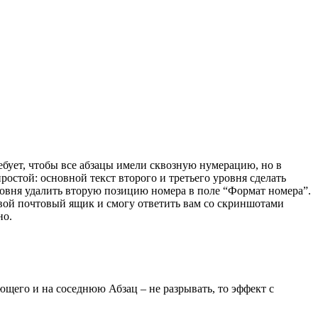
ебует, чтобы все абзацы имели сквозную нумерацию, но в
остой: основной текст второго и третьего уровня сделать
уровня удалить вторую позицию номера в поле “Формат номера”.
свой почтовый ящик и смогу ответить вам со скриншотами
но.
ующего и на соседнюю Абзац – не разрывать, то эффект с