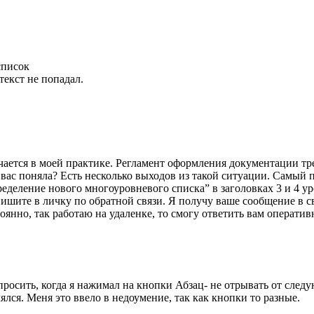
список
текст не попадал.
ечается в моей практике. Регламент оформления документации тр
ас поняла? Есть несколько выходов из такой ситуации. Самый пр
пределение нового многоуровневого списка” в заголовках 3 и 4 
пишите в личку по обратной связи. Я получу ваше сообщение в 
янно, так работаю на удаленке, то смогу ответить вам оператив
просить, когда я нажимал на кнопки Абзац- не отрывать от след
лся. Меня это ввело в недоумение, так как кнопки то разные.