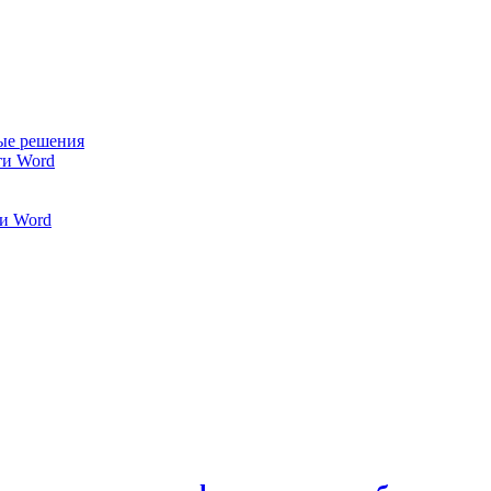
ые решения
ти Word
и Word