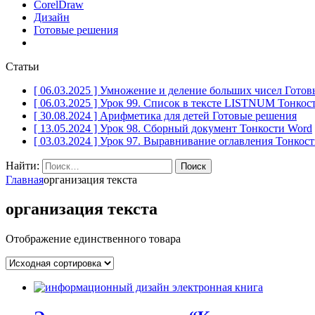
CorelDraw
Дизайн
Готовые решения
Статьи
[ 06.03.2025 ]
Умножение и деление больших чисел
Готов
[ 06.03.2025 ]
Урок 99. Список в тексте LISTNUM
Тонкос
[ 30.08.2024 ]
Арифметика для детей
Готовые решения
[ 13.05.2024 ]
Урок 98. Сборный документ
Тонкости Word
[ 03.03.2024 ]
Урок 97. Выравнивание оглавления
Тонкост
Найти:
Главная
организация текста
организация текста
Отображение единственного товара