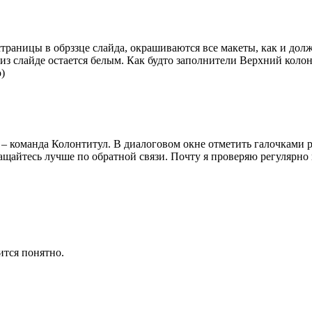
страницы в обрззце слайда, окрашиваются все макеты, как и дол
из слайде остается белым. Как будто заполнители Верхний коло
)
т – команда Колонтитул. В диалоговом окне отметить галочкам
ащайтесь лучше по обратной связи. Почту я проверяю регулярно 
ится понятно.