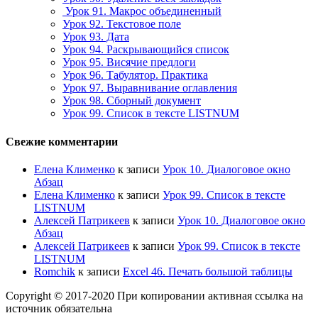
Урок 91. Макрос объединенный
Урок 92. Текстовое поле
Урок 93. Дата
Урок 94. Раскрывающийся список
Урок 95. Висячие предлоги
Урок 96. Табулятор. Практика
Урок 97. Выравнивание оглавления
Урок 98. Сборный документ
Урок 99. Список в тексте LISTNUM
Свежие комментарии
Елена Клименко
к записи
Урок 10. Диалоговое окно
Абзац
Елена Клименко
к записи
Урок 99. Список в тексте
LISTNUM
Алексей Патрикеев
к записи
Урок 10. Диалоговое окно
Абзац
Алексей Патрикеев
к записи
Урок 99. Список в тексте
LISTNUM
Romchik
к записи
Excel 46. Печать большой таблицы
Copyright © 2017-2020 При копировании активная ссылка на
источник обязательна