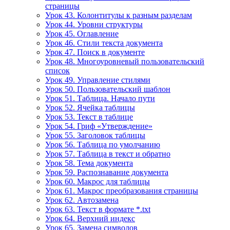
страницы
Урок 43. Колонтитулы к разным разделам
Урок 44. Уровни структуры
Урок 45. Оглавление
Урок 46. Стили текста документа
Урок 47. Поиск в документе
Урок 48. Многоуровневый пользовательский
список
Урок 49. Управление стилями
Урок 50. Пользовательский шаблон
Урок 51. Таблица. Начало пути
Урок 52. Ячейка таблицы
Урок 53. Текст в таблице
Урок 54. Гриф «Утверждение»
Урок 55. Заголовок таблицы
Урок 56. Таблица по умолчанию
Урок 57. Таблица в текст и обратно
Урок 58. Тема документа
Урок 59. Распознавание документа
Урок 60. Макрос для таблицы
Урок 61. Макрос преобразования страницы
Урок 62. Автозамена
Урок 63. Текст в формате *.txt
Урок 64. Верхний индекс
Урок 65. Замена символов