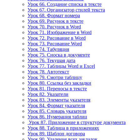
Урок 66. Создание списка в тексте
Урок 67. Организатор стилей текста
Урок 68. Формат номера
Урок 69. Рисунок в тексте
Урок 70. Рисунок в Word
Урок 71. Изображение в Word
Урок 72. Рисование в Word
Урок 73. Рисование Word
Урок 74. Табуляция
Урок 75. Сноска в документе
Урок 76. Текущая дата
Урок 77. Таблицы Word и Excel
Урок 78. Автотекст
Урок 79. Смотри таблицу
Урок 80. Ссылка без закладки
Урок 81. Переносы в тексте
Урок 82. Указатели
Урок 83. Элементы указателя
Урок 84. Формат указателя
Урок 85. Словарь указателя
Урок 86. Нумерация таблиц
Урок 87. Приложение в структуре документа
Урок 88. Таблица в приложениях
Урок 89. Шаблон договора
Урок 90. Удаление всех закладок