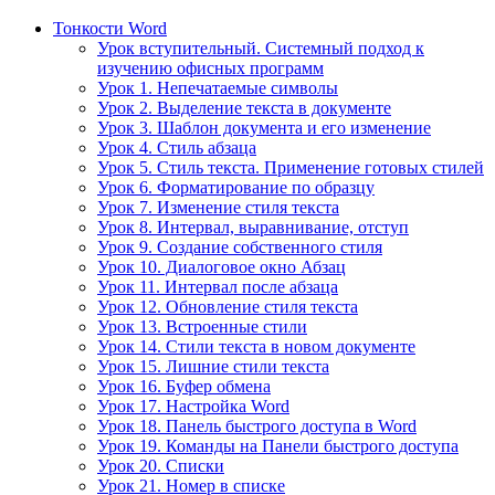
Тонкости Word
Урок вступительный. Системный подход к
изучению офисных программ
Урок 1. Непечатаемые символы
Урок 2. Выделение текста в документе
Урок 3. Шаблон документа и его изменение
Урок 4. Стиль абзаца
Урок 5. Стиль текста. Применение готовых стилей
Урок 6. Форматирование по образцу
Урок 7. Изменение стиля текста
Урок 8. Интервал, выравнивание, отступ
Урок 9. Создание собственного стиля
Урок 10. Диалоговое окно Абзац
Урок 11. Интервал после абзаца
Урок 12. Обновление стиля текста
Урок 13. Встроенные стили
Урок 14. Стили текста в новом документе
Урок 15. Лишние стили текста
Урок 16. Буфер обмена
Урок 17. Настройка Word
Урок 18. Панель быстрого доступа в Word
Урок 19. Команды на Панели быстрого доступа
Урок 20. Списки
Урок 21. Номер в списке