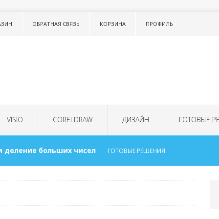
АЗИН
ОБРАТНАЯ СВЯЗЬ
КОРЗИНА
ПРОФИЛЬ
VISIO
CORELDRAW
ДИЗАЙН
ГОТОВЫЕ Р
и деление больших чисел
ГОТОВЫЕ РЕШЕНИЯ
исок в тексте LISTNUM
ТОНКОСТИ WORD
 для детей
ГОТОВЫЕ РЕШЕНИЯ