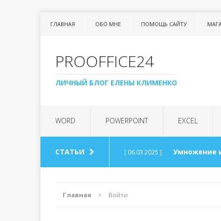
ГЛАВНАЯ
ОБО МНЕ
ПОМОЩЬ САЙТУ
МАГ
PROOFFICE24
ЛИЧНЫЙ БЛОГ ЕЛЕНЫ КЛИМЕНКО
WORD
POWERPOINT
EXCEL
СТАТЬИ
Умножение 
[ 06.03.2025 ]
Урок 99. Сп
[ 06.03.2025 ]
Главная
Войти
Арифметика
[ 30.08.2024 ]