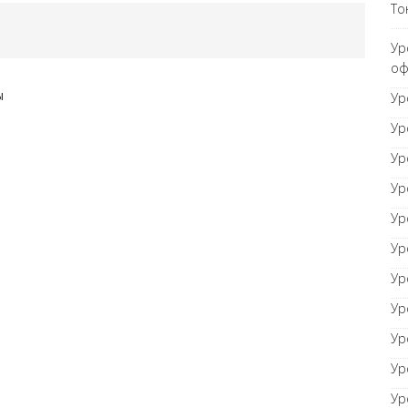
То
орный документ
ТОНКОСТИ WORD
Ур
оф
ы
равнивание оглавления
Ур
ТОНКОСТИ WORD
Ур
Ур
Ур
Ур
Ур
Ур
Ур
Ур
Ур
Ур