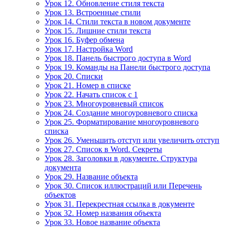
Урок 12. Обновление стиля текста
Урок 13. Встроенные стили
Урок 14. Стили текста в новом документе
Урок 15. Лишние стили текста
Урок 16. Буфер обмена
Урок 17. Настройка Word
Урок 18. Панель быстрого доступа в Word
Урок 19. Команды на Панели быстрого доступа
Урок 20. Списки
Урок 21. Номер в списке
Урок 22. Начать список с 1
Урок 23. Многоуровневый список
Урок 24. Создание многоуровневого списка
Урок 25. Форматирование многоуровневого
списка
Урок 26. Уменьшить отступ или увеличить отступ
Урок 27. Список в Word. Секреты
Урок 28. Заголовки в документе. Структура
документа
Урок 29. Название объекта
Урок 30. Список иллюстраций или Перечень
объектов
Урок 31. Перекрестная ссылка в документе
Урок 32. Номер названия объекта
Урок 33. Новое название объекта