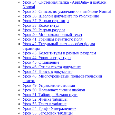
Урок 34. Системная папка «AppData» и шаблон
Normal
Урок 35. Список по умолчанию в шаблоне Normal
Урок 36. Шаблон документа по умолчанию
Урок 37. Разрыв страницы
Урок 38. Колонтитул
Урок 39. Разрыв раздела
Урок 40. Многоколоночный текст
Урок 41. Границы печатного поля
Урок 42. Титульный лист – особая форма
страницы
Урок 43. Колонтитулы к разным разделам
Урок 44. Уровни структуры
Урок 45. Оглавление
Урок 46. Стили текста документа
Урок 47. Поиск в документе
Урок 48. Многоуровневый пользовательский
список
Урок 49. Управление стилями
Урок 50. Пользовательский шаблон
Урок 51. Таблица. Начало пути
Урок 52. Ячейка таблицы
Урок 53. Текст в таблице
Урок 54. Гриф «Утверждение»
Урок 55. Заголовок таблицы