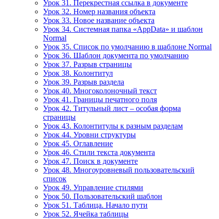
Урок 31. Перекрестная ссылка в документе
Урок 32. Номер названия объекта
Урок 33. Новое название объекта
Урок 34. Системная папка «AppData» и шаблон
Normal
Урок 35. Список по умолчанию в шаблоне Normal
Урок 36. Шаблон документа по умолчанию
Урок 37. Разрыв страницы
Урок 38. Колонтитул
Урок 39. Разрыв раздела
Урок 40. Многоколоночный текст
Урок 41. Границы печатного поля
Урок 42. Титульный лист – особая форма
страницы
Урок 43. Колонтитулы к разным разделам
Урок 44. Уровни структуры
Урок 45. Оглавление
Урок 46. Стили текста документа
Урок 47. Поиск в документе
Урок 48. Многоуровневый пользовательский
список
Урок 49. Управление стилями
Урок 50. Пользовательский шаблон
Урок 51. Таблица. Начало пути
Урок 52. Ячейка таблицы