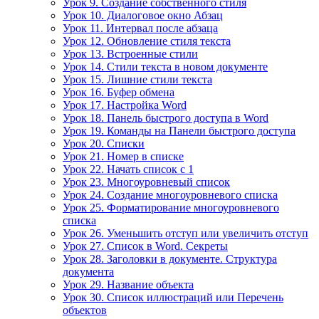
Урок 9. Создание собственного стиля
Урок 10. Диалоговое окно Абзац
Урок 11. Интервал после абзаца
Урок 12. Обновление стиля текста
Урок 13. Встроенные стили
Урок 14. Стили текста в новом документе
Урок 15. Лишние стили текста
Урок 16. Буфер обмена
Урок 17. Настройка Word
Урок 18. Панель быстрого доступа в Word
Урок 19. Команды на Панели быстрого доступа
Урок 20. Списки
Урок 21. Номер в списке
Урок 22. Начать список с 1
Урок 23. Многоуровневый список
Урок 24. Создание многоуровневого списка
Урок 25. Форматирование многоуровневого
списка
Урок 26. Уменьшить отступ или увеличить отступ
Урок 27. Список в Word. Секреты
Урок 28. Заголовки в документе. Структура
документа
Урок 29. Название объекта
Урок 30. Список иллюстраций или Перечень
объектов