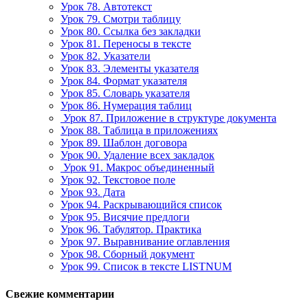
Урок 78. Автотекст
Урок 79. Смотри таблицу
Урок 80. Ссылка без закладки
Урок 81. Переносы в тексте
Урок 82. Указатели
Урок 83. Элементы указателя
Урок 84. Формат указателя
Урок 85. Словарь указателя
Урок 86. Нумерация таблиц
Урок 87. Приложение в структуре документа
Урок 88. Таблица в приложениях
Урок 89. Шаблон договора
Урок 90. Удаление всех закладок
Урок 91. Макрос объединенный
Урок 92. Текстовое поле
Урок 93. Дата
Урок 94. Раскрывающийся список
Урок 95. Висячие предлоги
Урок 96. Табулятор. Практика
Урок 97. Выравнивание оглавления
Урок 98. Сборный документ
Урок 99. Список в тексте LISTNUM
Свежие комментарии