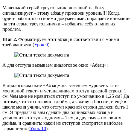
Маленький серый треугольник, лежащий на боку
сигнализирует – этому абзацу присвоен уровень!!! Когда
будете работать со своими документами, обращайте внимание
на эти серые треугольнички – избавите себя от многих
проблем.
Шаг 2.
Форматируем этот абзац в соответствии с моими
требованиями (
Урок 9
):
А для отступа вызываем диалоговое окно «Абзац»:
В диалоговом окне «Абзац» мы заменяем «уровень 1» на
«основной текст» и устанавливаем отступ красной строки 1
см. Чем мне не нравиться отступ по умолчанию в 1,25 см? Да
потому, что это половина дюйма, а я живу в России, и ещё в
школе меня учили, что отступ красной строки должен быть 1
см. Я предлагаю вам сделать два одинаковых абзаца и
установить отступы одному – 1 см, а другому – половину
дюйма, и сравнить: какой из отступов смотрится наиболее
гармонично (
Урок 10
).