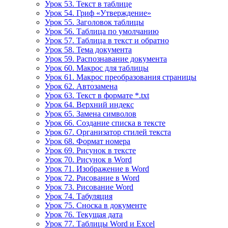
Урок 53. Текст в таблице
Урок 54. Гриф «Утверждение»
Урок 55. Заголовок таблицы
Урок 56. Таблица по умолчанию
Урок 57. Таблица в текст и обратно
Урок 58. Тема документа
Урок 59. Распознавание документа
Урок 60. Макрос для таблицы
Урок 61. Макрос преобразования страницы
Урок 62. Автозамена
Урок 63. Текст в формате *.txt
Урок 64. Верхний индекс
Урок 65. Замена символов
Урок 66. Создание списка в тексте
Урок 67. Организатор стилей текста
Урок 68. Формат номера
Урок 69. Рисунок в тексте
Урок 70. Рисунок в Word
Урок 71. Изображение в Word
Урок 72. Рисование в Word
Урок 73. Рисование Word
Урок 74. Табуляция
Урок 75. Сноска в документе
Урок 76. Текущая дата
Урок 77. Таблицы Word и Excel