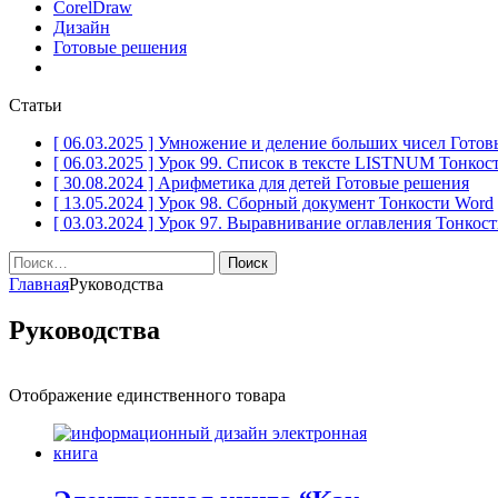
CorelDraw
Дизайн
Готовые решения
Статьи
[ 06.03.2025 ]
Умножение и деление больших чисел
Готов
[ 06.03.2025 ]
Урок 99. Список в тексте LISTNUM
Тонкос
[ 30.08.2024 ]
Арифметика для детей
Готовые решения
[ 13.05.2024 ]
Урок 98. Сборный документ
Тонкости Word
[ 03.03.2024 ]
Урок 97. Выравнивание оглавления
Тонкост
Найти:
Главная
Руководства
Руководства
Отображение единственного товара