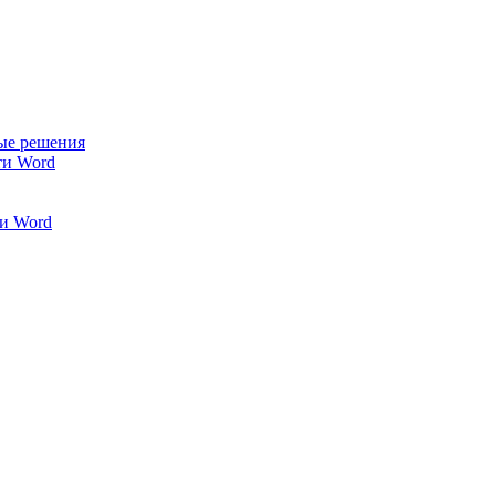
ые решения
ти Word
и Word