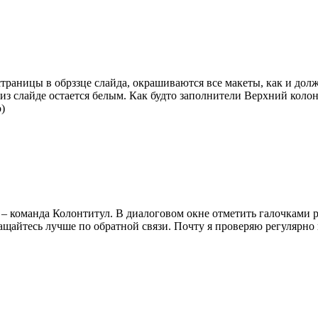
страницы в обрззце слайда, окрашиваются все макеты, как и дол
из слайде остается белым. Как будто заполнители Верхний коло
)
т – команда Колонтитул. В диалоговом окне отметить галочкам
ащайтесь лучше по обратной связи. Почту я проверяю регулярно 