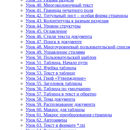
Урок 40. Многоколоночный текст
Урок 41. Границы печатного поля
Урок 42. Титульный лист – особая форма страницы
Урок 43. Колонтитулы к разным разделам
Урок 44. Уровни структуры
Урок 45. Оглавление
Урок 46. Стили текста документа
Урок 47. Поиск в документе
Урок 48. Многоуровневый пользовательский списо
Урок 49. Управление стилями
Урок 50. Пользовательский шаблон
Урок 51. Таблица. Начало пути
Урок 52. Ячейка таблицы
Урок 53. Текст в таблице
Урок 54. Гриф «Утверждение»
Урок 55. Заголовок таблицы
Урок 56. Таблица по умолчанию
Урок 57. Таблица в текст и обратно
Урок 58. Тема документа
Урок 59. Распознавание документа
Урок 60. Макрос для таблицы
Урок 61. Макрос преобразования страницы
Урок 62. Автозамена
Урок 63. Текст в формате *.txt