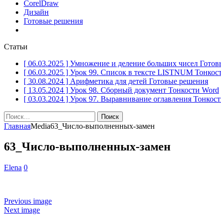
CorelDraw
Дизайн
Готовые решения
Статьи
[ 06.03.2025 ]
Умножение и деление больших чисел
Готов
[ 06.03.2025 ]
Урок 99. Список в тексте LISTNUM
Тонкос
[ 30.08.2024 ]
Арифметика для детей
Готовые решения
[ 13.05.2024 ]
Урок 98. Сборный документ
Тонкости Word
[ 03.03.2024 ]
Урок 97. Выравнивание оглавления
Тонкост
Найти:
Главная
Media
63_Число-выполненных-замен
63_Число-выполненных-замен
Elena
0
Previous image
Next image