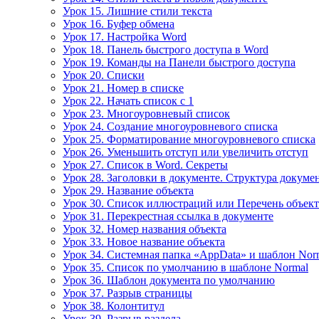
Урок 15. Лишние стили текста
Урок 16. Буфер обмена
Урок 17. Настройка Word
Урок 18. Панель быстрого доступа в Word
Урок 19. Команды на Панели быстрого доступа
Урок 20. Списки
Урок 21. Номер в списке
Урок 22. Начать список с 1
Урок 23. Многоуровневый список
Урок 24. Создание многоуровневого списка
Урок 25. Форматирование многоуровневого списка
Урок 26. Уменьшить отступ или увеличить отступ
Урок 27. Список в Word. Секреты
Урок 28. Заголовки в документе. Структура докуме
Урок 29. Название объекта
Урок 30. Список иллюстраций или Перечень объек
Урок 31. Перекрестная ссылка в документе
Урок 32. Номер названия объекта
Урок 33. Новое название объекта
Урок 34. Системная папка «AppData» и шаблон Nor
Урок 35. Список по умолчанию в шаблоне Normal
Урок 36. Шаблон документа по умолчанию
Урок 37. Разрыв страницы
Урок 38. Колонтитул
Урок 39. Разрыв раздела