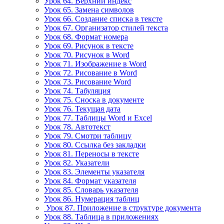
Урок 64. Верхний индекс
Урок 65. Замена символов
Урок 66. Создание списка в тексте
Урок 67. Организатор стилей текста
Урок 68. Формат номера
Урок 69. Рисунок в тексте
Урок 70. Рисунок в Word
Урок 71. Изображение в Word
Урок 72. Рисование в Word
Урок 73. Рисование Word
Урок 74. Табуляция
Урок 75. Сноска в документе
Урок 76. Текущая дата
Урок 77. Таблицы Word и Excel
Урок 78. Автотекст
Урок 79. Смотри таблицу
Урок 80. Ссылка без закладки
Урок 81. Переносы в тексте
Урок 82. Указатели
Урок 83. Элементы указателя
Урок 84. Формат указателя
Урок 85. Словарь указателя
Урок 86. Нумерация таблиц
Урок 87. Приложение в структуре документа
Урок 88. Таблица в приложениях