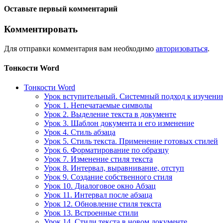
Оставьте первый комментарий
Комментировать
Для отправки комментария вам необходимо
авторизоваться
.
Тонкости Word
Тонкости Word
Урок вступительный. Системный подход к изучен
Урок 1. Непечатаемые символы
Урок 2. Выделение текста в документе
Урок 3. Шаблон документа и его изменение
Урок 4. Стиль абзаца
Урок 5. Стиль текста. Применение готовых стилей
Урок 6. Форматирование по образцу
Урок 7. Изменение стиля текста
Урок 8. Интервал, выравнивание, отступ
Урок 9. Создание собственного стиля
Урок 10. Диалоговое окно Абзац
Урок 11. Интервал после абзаца
Урок 12. Обновление стиля текста
Урок 13. Встроенные стили
Урок 14. Стили текста в новом документе