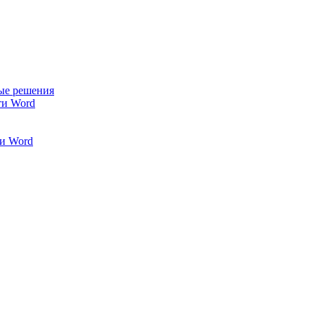
ые решения
ти Word
и Word