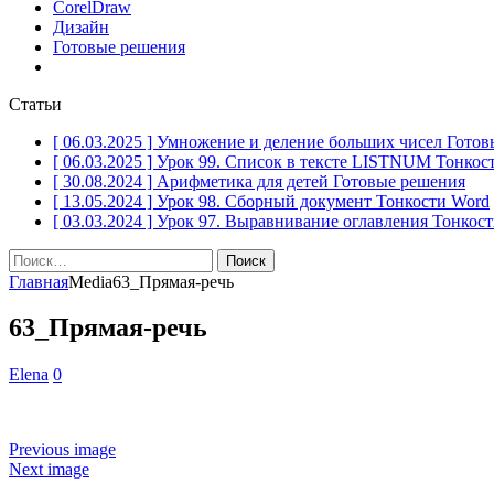
CorelDraw
Дизайн
Готовые решения
Статьи
[ 06.03.2025 ]
Умножение и деление больших чисел
Готов
[ 06.03.2025 ]
Урок 99. Список в тексте LISTNUM
Тонкос
[ 30.08.2024 ]
Арифметика для детей
Готовые решения
[ 13.05.2024 ]
Урок 98. Сборный документ
Тонкости Word
[ 03.03.2024 ]
Урок 97. Выравнивание оглавления
Тонкост
Найти:
Главная
Media
63_Прямая-речь
63_Прямая-речь
Elena
0
Previous image
Next image