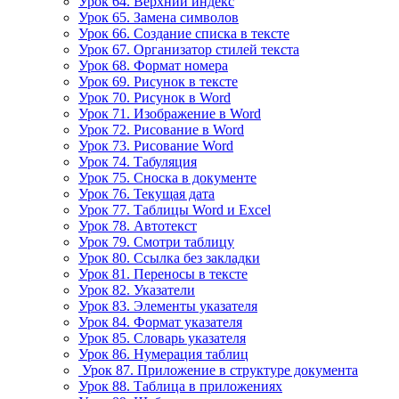
Урок 64. Верхний индекс
Урок 65. Замена символов
Урок 66. Создание списка в тексте
Урок 67. Организатор стилей текста
Урок 68. Формат номера
Урок 69. Рисунок в тексте
Урок 70. Рисунок в Word
Урок 71. Изображение в Word
Урок 72. Рисование в Word
Урок 73. Рисование Word
Урок 74. Табуляция
Урок 75. Сноска в документе
Урок 76. Текущая дата
Урок 77. Таблицы Word и Excel
Урок 78. Автотекст
Урок 79. Смотри таблицу
Урок 80. Ссылка без закладки
Урок 81. Переносы в тексте
Урок 82. Указатели
Урок 83. Элементы указателя
Урок 84. Формат указателя
Урок 85. Словарь указателя
Урок 86. Нумерация таблиц
Урок 87. Приложение в структуре документа
Урок 88. Таблица в приложениях