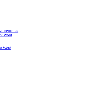
ые решения
ти Word
и Word