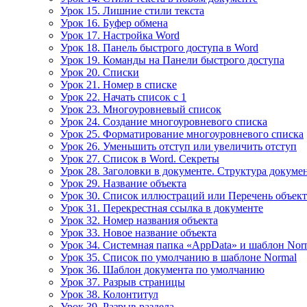
Урок 15. Лишние стили текста
Урок 16. Буфер обмена
Урок 17. Настройка Word
Урок 18. Панель быстрого доступа в Word
Урок 19. Команды на Панели быстрого доступа
Урок 20. Списки
Урок 21. Номер в списке
Урок 22. Начать список с 1
Урок 23. Многоуровневый список
Урок 24. Создание многоуровневого списка
Урок 25. Форматирование многоуровневого списка
Урок 26. Уменьшить отступ или увеличить отступ
Урок 27. Список в Word. Секреты
Урок 28. Заголовки в документе. Структура докуме
Урок 29. Название объекта
Урок 30. Список иллюстраций или Перечень объек
Урок 31. Перекрестная ссылка в документе
Урок 32. Номер названия объекта
Урок 33. Новое название объекта
Урок 34. Системная папка «AppData» и шаблон Nor
Урок 35. Список по умолчанию в шаблоне Normal
Урок 36. Шаблон документа по умолчанию
Урок 37. Разрыв страницы
Урок 38. Колонтитул
Урок 39. Разрыв раздела