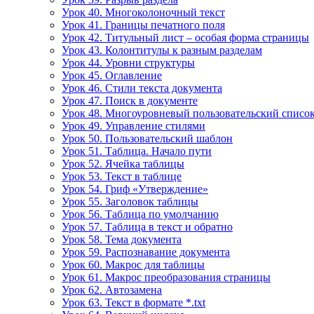
Урок 40. Многоколоночный текст
Урок 41. Границы печатного поля
Урок 42. Титульный лист – особая форма страницы
Урок 43. Колонтитулы к разным разделам
Урок 44. Уровни структуры
Урок 45. Оглавление
Урок 46. Стили текста документа
Урок 47. Поиск в документе
Урок 48. Многоуровневый пользовательский списо
Урок 49. Управление стилями
Урок 50. Пользовательский шаблон
Урок 51. Таблица. Начало пути
Урок 52. Ячейка таблицы
Урок 53. Текст в таблице
Урок 54. Гриф «Утверждение»
Урок 55. Заголовок таблицы
Урок 56. Таблица по умолчанию
Урок 57. Таблица в текст и обратно
Урок 58. Тема документа
Урок 59. Распознавание документа
Урок 60. Макрос для таблицы
Урок 61. Макрос преобразования страницы
Урок 62. Автозамена
Урок 63. Текст в формате *.txt