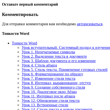
Оставьте первый комментарий
Комментировать
Для отправки комментария вам необходимо
авторизоваться
.
Тонкости Word
Тонкости Word
Урок вступительный. Системный подход к изучен
Урок 1. Непечатаемые символы
Урок 2. Выделение текста в документе
Урок 3. Шаблон документа и его изменение
Урок 4. Стиль абзаца
Урок 5. Стиль текста. Применение готовых стилей
Урок 6. Форматирование по образцу
Урок 7. Изменение стиля текста
Урок 8. Интервал, выравнивание, отступ
Урок 9. Создание собственного стиля
Урок 10. Диалоговое окно Абзац
Урок 11. Интервал после абзаца
Урок 12. Обновление стиля текста
Урок 13. Встроенные стили
Урок 14. Стили текста в новом документе