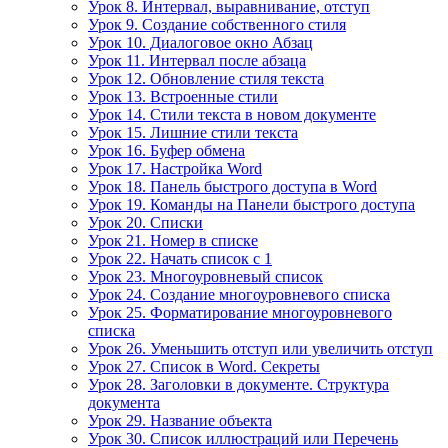
Урок 8. Интервал, выравнивание, отступ
Урок 9. Создание собственного стиля
Урок 10. Диалоговое окно Абзац
Урок 11. Интервал после абзаца
Урок 12. Обновление стиля текста
Урок 13. Встроенные стили
Урок 14. Стили текста в новом документе
Урок 15. Лишние стили текста
Урок 16. Буфер обмена
Урок 17. Настройка Word
Урок 18. Панель быстрого доступа в Word
Урок 19. Команды на Панели быстрого доступа
Урок 20. Списки
Урок 21. Номер в списке
Урок 22. Начать список с 1
Урок 23. Многоуровневый список
Урок 24. Создание многоуровневого списка
Урок 25. Форматирование многоуровневого
списка
Урок 26. Уменьшить отступ или увеличить отступ
Урок 27. Список в Word. Секреты
Урок 28. Заголовки в документе. Структура
документа
Урок 29. Название объекта
Урок 30. Список иллюстраций или Перечень