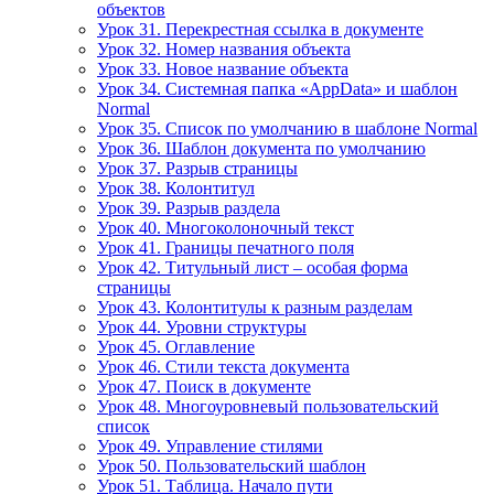
объектов
Урок 31. Перекрестная ссылка в документе
Урок 32. Номер названия объекта
Урок 33. Новое название объекта
Урок 34. Системная папка «AppData» и шаблон
Normal
Урок 35. Список по умолчанию в шаблоне Normal
Урок 36. Шаблон документа по умолчанию
Урок 37. Разрыв страницы
Урок 38. Колонтитул
Урок 39. Разрыв раздела
Урок 40. Многоколоночный текст
Урок 41. Границы печатного поля
Урок 42. Титульный лист – особая форма
страницы
Урок 43. Колонтитулы к разным разделам
Урок 44. Уровни структуры
Урок 45. Оглавление
Урок 46. Стили текста документа
Урок 47. Поиск в документе
Урок 48. Многоуровневый пользовательский
список
Урок 49. Управление стилями
Урок 50. Пользовательский шаблон
Урок 51. Таблица. Начало пути