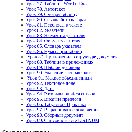
Урок 77. Таблицы Word и Excel
Урок 78. Автотекст
Урок 79. Смотри таблицу
Урок 80. Ссылка без закладки
Урок 81. Переносы в тексте
Урок 82. Указатели
Урок 83. Элементы указателя
Урок 84. Формат указателя
Урок 85. Словарь указателя
Урок 86. Нумерация таблиц
Урок 87. Приложение в структуре документа
Урок 88. Таблица в приложениях
Урок 89. Шаблон договора
Урок 90. Удаление всех закладок
Урок 91. Макрос объединенный
Урок 92. Текстовое поле
Урок 93. Дата
Урок 94. Раскрывающийся список
Урок 95. Висячие предлоги
Урок 96. Табулятор. Практика
Урок 97. Выравнивание оглавления
Урок 98. Сборный документ
Урок 99. Список в тексте LISTNUM
Свежие комментарии