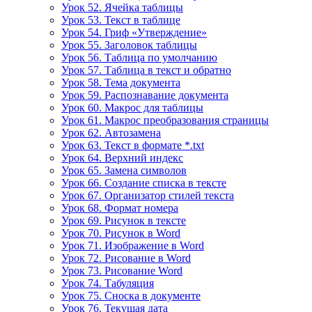
Урок 52. Ячейка таблицы
Урок 53. Текст в таблице
Урок 54. Гриф «Утверждение»
Урок 55. Заголовок таблицы
Урок 56. Таблица по умолчанию
Урок 57. Таблица в текст и обратно
Урок 58. Тема документа
Урок 59. Распознавание документа
Урок 60. Макрос для таблицы
Урок 61. Макрос преобразования страницы
Урок 62. Автозамена
Урок 63. Текст в формате *.txt
Урок 64. Верхний индекс
Урок 65. Замена символов
Урок 66. Создание списка в тексте
Урок 67. Организатор стилей текста
Урок 68. Формат номера
Урок 69. Рисунок в тексте
Урок 70. Рисунок в Word
Урок 71. Изображение в Word
Урок 72. Рисование в Word
Урок 73. Рисование Word
Урок 74. Табуляция
Урок 75. Сноска в документе
Урок 76. Текущая дата