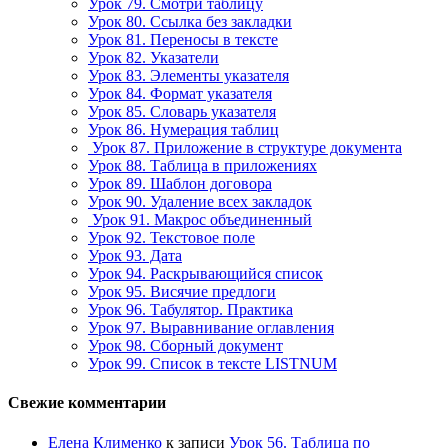
Урок 79. Смотри таблицу
Урок 80. Ссылка без закладки
Урок 81. Переносы в тексте
Урок 82. Указатели
Урок 83. Элементы указателя
Урок 84. Формат указателя
Урок 85. Словарь указателя
Урок 86. Нумерация таблиц
Урок 87. Приложение в структуре документа
Урок 88. Таблица в приложениях
Урок 89. Шаблон договора
Урок 90. Удаление всех закладок
Урок 91. Макрос объединенный
Урок 92. Текстовое поле
Урок 93. Дата
Урок 94. Раскрывающийся список
Урок 95. Висячие предлоги
Урок 96. Табулятор. Практика
Урок 97. Выравнивание оглавления
Урок 98. Сборный документ
Урок 99. Список в тексте LISTNUM
Свежие комментарии
Елена Клименко
к записи
Урок 56. Таблица по