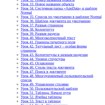
Урок 33. Новое название объекта
Урок 34. Системная папка «AppData» и шаблон
Normal
Урок 35. Список по умолчанию в шаблоне Normal
Урок 36. Шаблон документа по умолчанию
Урок 37. Разрыв страницы
Урок 38. Колонтитул
Урок 39. Разрыв раздела
Урок 40. Многоколоночный текст
Урок 41. Границы печатного поля
Урок 42. Титульный лист – особая форма
страницы
Урок 43. Колонтитулы к разным разделам
Урок 44. Уровни структуры
Урок 45. Оглавление
Урок 46. Стили текста документа
Урок 47. Поиск в документе
Урок 48. Многоуровневый пользовательский
список
Урок 49. Управление стилями
Урок 50. Пользовательский шаблон
Урок 51. Таблица. Начало пути
Урок 52. Ячейка таблицы
Урок 53. Текст в таблице