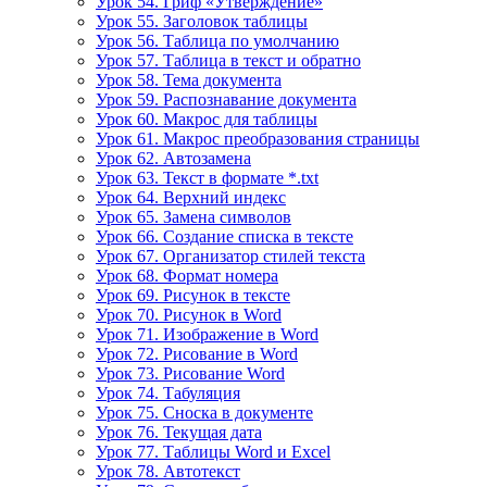
Урок 54. Гриф «Утверждение»
Урок 55. Заголовок таблицы
Урок 56. Таблица по умолчанию
Урок 57. Таблица в текст и обратно
Урок 58. Тема документа
Урок 59. Распознавание документа
Урок 60. Макрос для таблицы
Урок 61. Макрос преобразования страницы
Урок 62. Автозамена
Урок 63. Текст в формате *.txt
Урок 64. Верхний индекс
Урок 65. Замена символов
Урок 66. Создание списка в тексте
Урок 67. Организатор стилей текста
Урок 68. Формат номера
Урок 69. Рисунок в тексте
Урок 70. Рисунок в Word
Урок 71. Изображение в Word
Урок 72. Рисование в Word
Урок 73. Рисование Word
Урок 74. Табуляция
Урок 75. Сноска в документе
Урок 76. Текущая дата
Урок 77. Таблицы Word и Excel
Урок 78. Автотекст