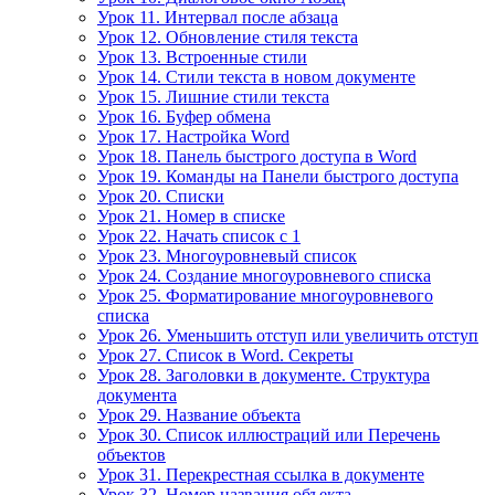
Урок 11. Интервал после абзаца
Урок 12. Обновление стиля текста
Урок 13. Встроенные стили
Урок 14. Стили текста в новом документе
Урок 15. Лишние стили текста
Урок 16. Буфер обмена
Урок 17. Настройка Word
Урок 18. Панель быстрого доступа в Word
Урок 19. Команды на Панели быстрого доступа
Урок 20. Списки
Урок 21. Номер в списке
Урок 22. Начать список с 1
Урок 23. Многоуровневый список
Урок 24. Создание многоуровневого списка
Урок 25. Форматирование многоуровневого
списка
Урок 26. Уменьшить отступ или увеличить отступ
Урок 27. Список в Word. Секреты
Урок 28. Заголовки в документе. Структура
документа
Урок 29. Название объекта
Урок 30. Список иллюстраций или Перечень
объектов
Урок 31. Перекрестная ссылка в документе
Урок 32. Номер названия объекта