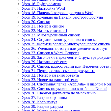
Урок 16. Буфер обмена
Урок 17. Настройка Word
Урок 18. Панель быстрого доступа в Word
Урок 19. Команды на Панели быстрого доступа
Урок 20. Списки
Урок 21. Номер в списке
Урок 22. Начать список с 1
Урок 23. Многоуровневый список
Урок 24. Создание многоуровневого списка
Урок 25. Форматирование многоуровневого списка
Урок 26. Уменьшить отступ или увеличить отступ
Урок 27. Список в Word. Секреты
Урок 28. Заголовки в документе. Структура докуме
Урок 29. Название объекта
Урок 30. Список иллюстраций или Перечень объек
Урок 31. Перекрестная ссылка в документе
Урок 32. Номер названия объекта
Урок 33. Новое название объекта
Урок 34. Системная папка «AppData» и шаблон Nor
Урок 35. Список по умолчанию в шаблоне Normal
Урок 36. Шаблон документа по умолчанию
Урок 37. Разрыв страницы
Урок 38. Колонтитул
Урок 39. Разрыв раздела
Урок 40. Многоколоночный текст