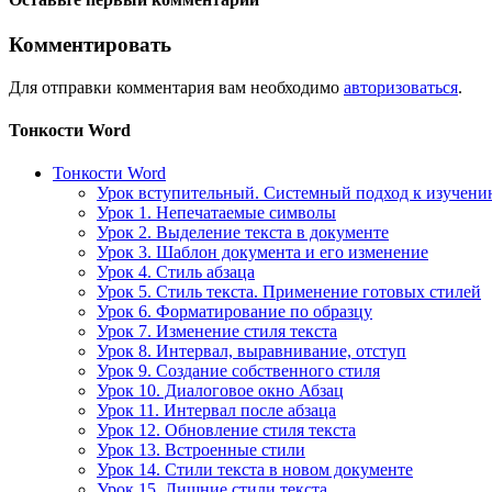
Комментировать
Для отправки комментария вам необходимо
авторизоваться
.
Тонкости Word
Тонкости Word
Урок вступительный. Системный подход к изучен
Урок 1. Непечатаемые символы
Урок 2. Выделение текста в документе
Урок 3. Шаблон документа и его изменение
Урок 4. Стиль абзаца
Урок 5. Стиль текста. Применение готовых стилей
Урок 6. Форматирование по образцу
Урок 7. Изменение стиля текста
Урок 8. Интервал, выравнивание, отступ
Урок 9. Создание собственного стиля
Урок 10. Диалоговое окно Абзац
Урок 11. Интервал после абзаца
Урок 12. Обновление стиля текста
Урок 13. Встроенные стили
Урок 14. Стили текста в новом документе
Урок 15. Лишние стили текста