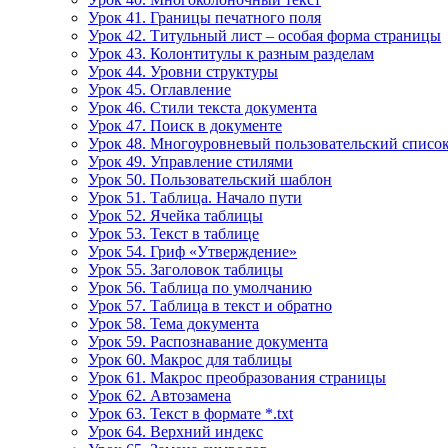
Урок 41. Границы печатного поля
Урок 42. Титульный лист – особая форма страницы
Урок 43. Колонтитулы к разным разделам
Урок 44. Уровни структуры
Урок 45. Оглавление
Урок 46. Стили текста документа
Урок 47. Поиск в документе
Урок 48. Многоуровневый пользовательский списо
Урок 49. Управление стилями
Урок 50. Пользовательский шаблон
Урок 51. Таблица. Начало пути
Урок 52. Ячейка таблицы
Урок 53. Текст в таблице
Урок 54. Гриф «Утверждение»
Урок 55. Заголовок таблицы
Урок 56. Таблица по умолчанию
Урок 57. Таблица в текст и обратно
Урок 58. Тема документа
Урок 59. Распознавание документа
Урок 60. Макрос для таблицы
Урок 61. Макрос преобразования страницы
Урок 62. Автозамена
Урок 63. Текст в формате *.txt
Урок 64. Верхний индекс