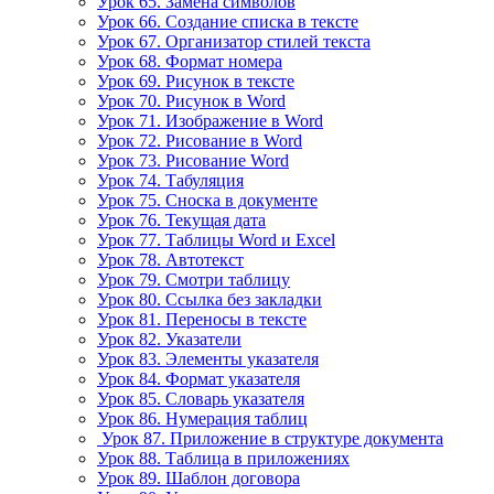
Урок 65. Замена символов
Урок 66. Создание списка в тексте
Урок 67. Организатор стилей текста
Урок 68. Формат номера
Урок 69. Рисунок в тексте
Урок 70. Рисунок в Word
Урок 71. Изображение в Word
Урок 72. Рисование в Word
Урок 73. Рисование Word
Урок 74. Табуляция
Урок 75. Сноска в документе
Урок 76. Текущая дата
Урок 77. Таблицы Word и Excel
Урок 78. Автотекст
Урок 79. Смотри таблицу
Урок 80. Ссылка без закладки
Урок 81. Переносы в тексте
Урок 82. Указатели
Урок 83. Элементы указателя
Урок 84. Формат указателя
Урок 85. Словарь указателя
Урок 86. Нумерация таблиц
Урок 87. Приложение в структуре документа
Урок 88. Таблица в приложениях
Урок 89. Шаблон договора