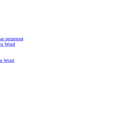
ые решения
ти Word
и Word