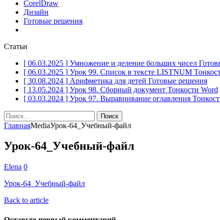
CorelDraw
Дизайн
Готовые решения
Статьи
[ 06.03.2025 ]
Умножение и деление больших чисел
Готов
[ 06.03.2025 ]
Урок 99. Список в тексте LISTNUM
Тонкос
[ 30.08.2024 ]
Арифметика для детей
Готовые решения
[ 13.05.2024 ]
Урок 98. Сборный документ
Тонкости Word
[ 03.03.2024 ]
Урок 97. Выравнивание оглавления
Тонкост
Найти:
Главная
Media
Урок-64_Учебный-файл
Урок-64_Учебный-файл
Elena
0
Урок-64_Учебный-файл
Back to article
Оставьте первый комментарий