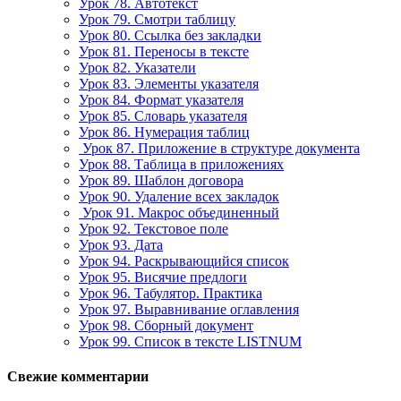
Урок 78. Автотекст
Урок 79. Смотри таблицу
Урок 80. Ссылка без закладки
Урок 81. Переносы в тексте
Урок 82. Указатели
Урок 83. Элементы указателя
Урок 84. Формат указателя
Урок 85. Словарь указателя
Урок 86. Нумерация таблиц
Урок 87. Приложение в структуре документа
Урок 88. Таблица в приложениях
Урок 89. Шаблон договора
Урок 90. Удаление всех закладок
Урок 91. Макрос объединенный
Урок 92. Текстовое поле
Урок 93. Дата
Урок 94. Раскрывающийся список
Урок 95. Висячие предлоги
Урок 96. Табулятор. Практика
Урок 97. Выравнивание оглавления
Урок 98. Сборный документ
Урок 99. Список в тексте LISTNUM
Свежие комментарии