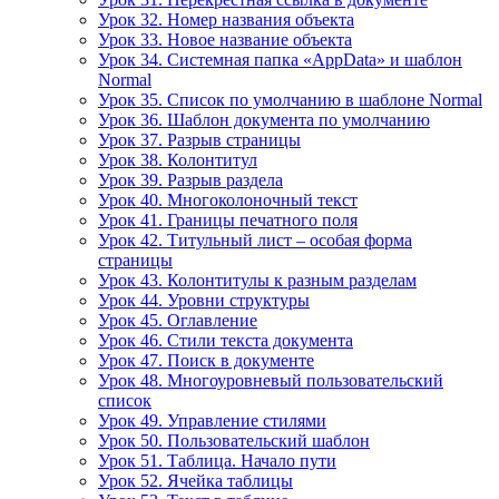
Урок 32. Номер названия объекта
Урок 33. Новое название объекта
Урок 34. Системная папка «AppData» и шаблон
Normal
Урок 35. Список по умолчанию в шаблоне Normal
Урок 36. Шаблон документа по умолчанию
Урок 37. Разрыв страницы
Урок 38. Колонтитул
Урок 39. Разрыв раздела
Урок 40. Многоколоночный текст
Урок 41. Границы печатного поля
Урок 42. Титульный лист – особая форма
страницы
Урок 43. Колонтитулы к разным разделам
Урок 44. Уровни структуры
Урок 45. Оглавление
Урок 46. Стили текста документа
Урок 47. Поиск в документе
Урок 48. Многоуровневый пользовательский
список
Урок 49. Управление стилями
Урок 50. Пользовательский шаблон
Урок 51. Таблица. Начало пути
Урок 52. Ячейка таблицы