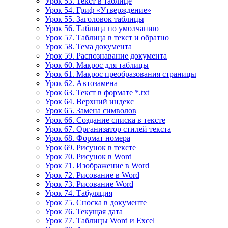
Урок 53. Текст в таблице
Урок 54. Гриф «Утверждение»
Урок 55. Заголовок таблицы
Урок 56. Таблица по умолчанию
Урок 57. Таблица в текст и обратно
Урок 58. Тема документа
Урок 59. Распознавание документа
Урок 60. Макрос для таблицы
Урок 61. Макрос преобразования страницы
Урок 62. Автозамена
Урок 63. Текст в формате *.txt
Урок 64. Верхний индекс
Урок 65. Замена символов
Урок 66. Создание списка в тексте
Урок 67. Организатор стилей текста
Урок 68. Формат номера
Урок 69. Рисунок в тексте
Урок 70. Рисунок в Word
Урок 71. Изображение в Word
Урок 72. Рисование в Word
Урок 73. Рисование Word
Урок 74. Табуляция
Урок 75. Сноска в документе
Урок 76. Текущая дата
Урок 77. Таблицы Word и Excel