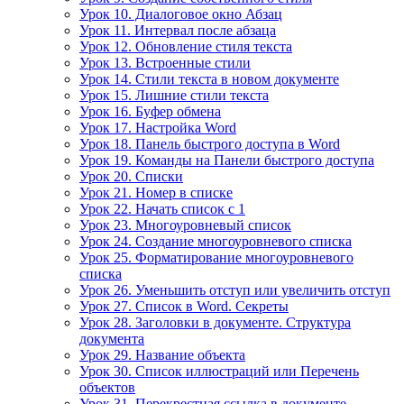
Урок 10. Диалоговое окно Абзац
Урок 11. Интервал после абзаца
Урок 12. Обновление стиля текста
Урок 13. Встроенные стили
Урок 14. Стили текста в новом документе
Урок 15. Лишние стили текста
Урок 16. Буфер обмена
Урок 17. Настройка Word
Урок 18. Панель быстрого доступа в Word
Урок 19. Команды на Панели быстрого доступа
Урок 20. Списки
Урок 21. Номер в списке
Урок 22. Начать список с 1
Урок 23. Многоуровневый список
Урок 24. Создание многоуровневого списка
Урок 25. Форматирование многоуровневого
списка
Урок 26. Уменьшить отступ или увеличить отступ
Урок 27. Список в Word. Секреты
Урок 28. Заголовки в документе. Структура
документа
Урок 29. Название объекта
Урок 30. Список иллюстраций или Перечень
объектов
Урок 31. Перекрестная ссылка в документе