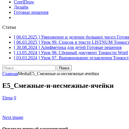
CorelDraw
Дизайн
Готовые решения
Статьи
[ 06.03.2025 ]
Умножение и деление больших чисел
Готов
[ 06.03.2025 ]
Урок 99. Список в тексте LISTNUM
Тонкос
[ 30.08.2024 ]
Арифметика для детей
Готовые решения
[ 13.05.2024 ]
Урок 98. Сборный документ
Тонкости Word
[ 03.03.2024 ]
Урок 97. Выравнивание оглавления
Тонкост
Найти:
Главная
Media
Е5_Смежные-и-несмежные-ячейки
Е5_Смежные-и-несмежные-ячейки
Elena
0
Next image
Оставьте первый комментарий