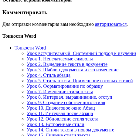
Комментировать
Для отправки комментария вам необходимо
авторизоваться
.
Тонкости Word
Тонкости Word
Урок вступительный. Системный подход к изучен
Урок 1. Непечатаемые символы
Урок 2. Выделение текста в документе
Урок 3. Шаблон документа и его изменение
Урок 4. Стиль абзаца
Урок 5. Стиль текста. Применение готовых стилей
Урок 6. Форматирование по образцу
Урок 7. Изменение стиля текста
Урок 8. Интервал, выравнивание, отступ
Урок 9. Создание собственного стиля
Урок 10. Диалоговое окно Абзац
Урок 11. Интервал после абзаца
Урок 12. Обновление стиля текста
Урок 13. Встроенные стили
Урок 14. Стили текста в новом документе
Урок 15. Лишние стили текста