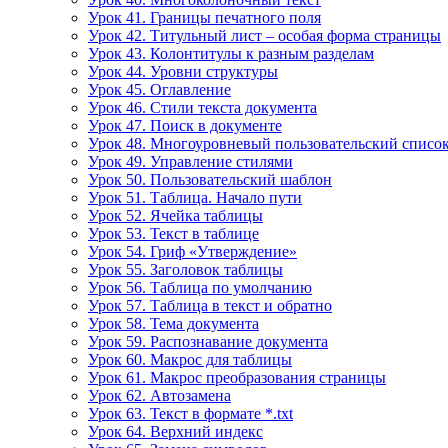
Урок 41. Границы печатного поля
Урок 42. Титульный лист – особая форма страницы
Урок 43. Колонтитулы к разным разделам
Урок 44. Уровни структуры
Урок 45. Оглавление
Урок 46. Стили текста документа
Урок 47. Поиск в документе
Урок 48. Многоуровневый пользовательский списо
Урок 49. Управление стилями
Урок 50. Пользовательский шаблон
Урок 51. Таблица. Начало пути
Урок 52. Ячейка таблицы
Урок 53. Текст в таблице
Урок 54. Гриф «Утверждение»
Урок 55. Заголовок таблицы
Урок 56. Таблица по умолчанию
Урок 57. Таблица в текст и обратно
Урок 58. Тема документа
Урок 59. Распознавание документа
Урок 60. Макрос для таблицы
Урок 61. Макрос преобразования страницы
Урок 62. Автозамена
Урок 63. Текст в формате *.txt
Урок 64. Верхний индекс