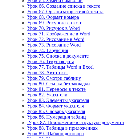
Урок 65. Замена символов
Урок 66. Создание списка в тексте
Урок 67. Организатор стилей текста
Урок 68. Формат номера
Урок 69. Рисунок в тексте
Урок 70. Рисунок в Word
Урок 71. Изображение в Word
Урок 72. Рисование в Word
Урок 73. Рисование Word
Урок 74. Табуляция
Урок 75. Сноска в документе
Урок 76. Текущая дата
Урок 77. Таблицы Word и Excel
Урок 78. Автотекст
Урок 79. Смотри таблицу
Урок 80. Ссылка без закладки
Урок 81. Переносы в тексте
Урок 82. Указатели
Урок 83. Элементы указателя
Урок 84. Формат указателя
Урок 85. Словарь указателя
Урок 86. Нумерация таблиц
Урок 87. Приложение в структуре документа
Урок 88. Таблица в приложениях
Урок 89. Шаблон договора