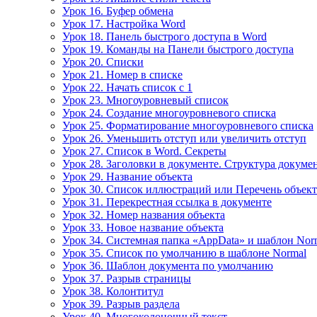
Урок 16. Буфер обмена
Урок 17. Настройка Word
Урок 18. Панель быстрого доступа в Word
Урок 19. Команды на Панели быстрого доступа
Урок 20. Списки
Урок 21. Номер в списке
Урок 22. Начать список с 1
Урок 23. Многоуровневый список
Урок 24. Создание многоуровневого списка
Урок 25. Форматирование многоуровневого списка
Урок 26. Уменьшить отступ или увеличить отступ
Урок 27. Список в Word. Секреты
Урок 28. Заголовки в документе. Структура докуме
Урок 29. Название объекта
Урок 30. Список иллюстраций или Перечень объек
Урок 31. Перекрестная ссылка в документе
Урок 32. Номер названия объекта
Урок 33. Новое название объекта
Урок 34. Системная папка «AppData» и шаблон Nor
Урок 35. Список по умолчанию в шаблоне Normal
Урок 36. Шаблон документа по умолчанию
Урок 37. Разрыв страницы
Урок 38. Колонтитул
Урок 39. Разрыв раздела
Урок 40. Многоколоночный текст