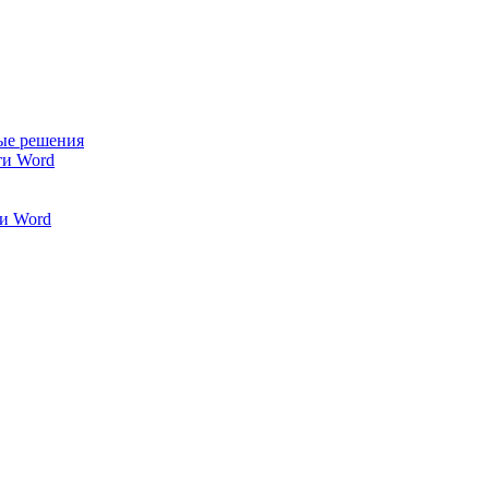
ые решения
ти Word
и Word