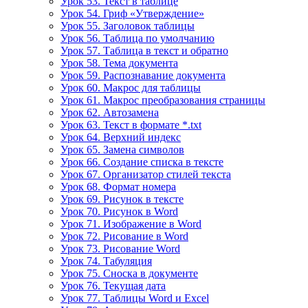
Урок 53. Текст в таблице
Урок 54. Гриф «Утверждение»
Урок 55. Заголовок таблицы
Урок 56. Таблица по умолчанию
Урок 57. Таблица в текст и обратно
Урок 58. Тема документа
Урок 59. Распознавание документа
Урок 60. Макрос для таблицы
Урок 61. Макрос преобразования страницы
Урок 62. Автозамена
Урок 63. Текст в формате *.txt
Урок 64. Верхний индекс
Урок 65. Замена символов
Урок 66. Создание списка в тексте
Урок 67. Организатор стилей текста
Урок 68. Формат номера
Урок 69. Рисунок в тексте
Урок 70. Рисунок в Word
Урок 71. Изображение в Word
Урок 72. Рисование в Word
Урок 73. Рисование Word
Урок 74. Табуляция
Урок 75. Сноска в документе
Урок 76. Текущая дата
Урок 77. Таблицы Word и Excel