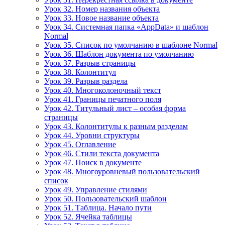
Урок 32. Номер названия объекта
Урок 33. Новое название объекта
Урок 34. Системная папка «AppData» и шаблон
Normal
Урок 35. Список по умолчанию в шаблоне Normal
Урок 36. Шаблон документа по умолчанию
Урок 37. Разрыв страницы
Урок 38. Колонтитул
Урок 39. Разрыв раздела
Урок 40. Многоколоночный текст
Урок 41. Границы печатного поля
Урок 42. Титульный лист – особая форма
страницы
Урок 43. Колонтитулы к разным разделам
Урок 44. Уровни структуры
Урок 45. Оглавление
Урок 46. Стили текста документа
Урок 47. Поиск в документе
Урок 48. Многоуровневый пользовательский
список
Урок 49. Управление стилями
Урок 50. Пользовательский шаблон
Урок 51. Таблица. Начало пути
Урок 52. Ячейка таблицы