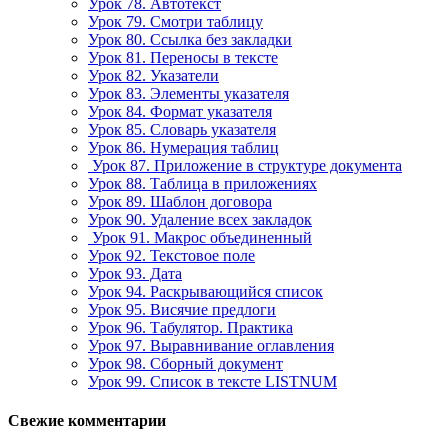
Урок 78. Автотекст
Урок 79. Смотри таблицу
Урок 80. Ссылка без закладки
Урок 81. Переносы в тексте
Урок 82. Указатели
Урок 83. Элементы указателя
Урок 84. Формат указателя
Урок 85. Словарь указателя
Урок 86. Нумерация таблиц
Урок 87. Приложение в структуре документа
Урок 88. Таблица в приложениях
Урок 89. Шаблон договора
Урок 90. Удаление всех закладок
Урок 91. Макрос объединенный
Урок 92. Текстовое поле
Урок 93. Дата
Урок 94. Раскрывающийся список
Урок 95. Висячие предлоги
Урок 96. Табулятор. Практика
Урок 97. Выравнивание оглавления
Урок 98. Сборный документ
Урок 99. Список в тексте LISTNUM
Свежие комментарии