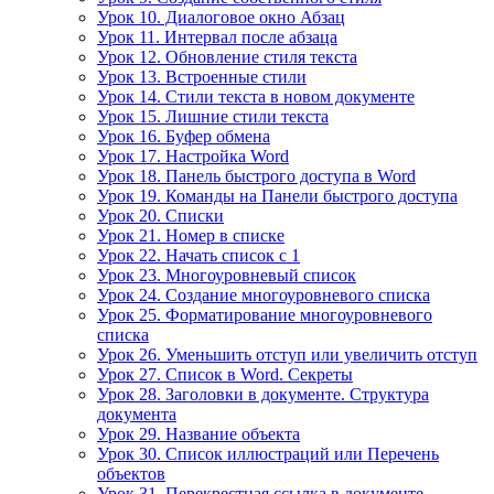
Урок 10. Диалоговое окно Абзац
Урок 11. Интервал после абзаца
Урок 12. Обновление стиля текста
Урок 13. Встроенные стили
Урок 14. Стили текста в новом документе
Урок 15. Лишние стили текста
Урок 16. Буфер обмена
Урок 17. Настройка Word
Урок 18. Панель быстрого доступа в Word
Урок 19. Команды на Панели быстрого доступа
Урок 20. Списки
Урок 21. Номер в списке
Урок 22. Начать список с 1
Урок 23. Многоуровневый список
Урок 24. Создание многоуровневого списка
Урок 25. Форматирование многоуровневого
списка
Урок 26. Уменьшить отступ или увеличить отступ
Урок 27. Список в Word. Секреты
Урок 28. Заголовки в документе. Структура
документа
Урок 29. Название объекта
Урок 30. Список иллюстраций или Перечень
объектов
Урок 31. Перекрестная ссылка в документе