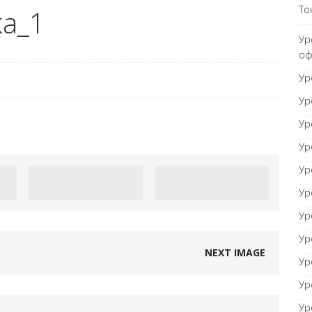
То
ка_1
рный документ
ТОНКОСТИ WORD
Ур
оф
авнивание оглавления
Ур
ТОНКОСТИ WORD
Ур
Ур
Ур
Ур
Ур
Ур
Ур
NEXT IMAGE
Ур
Ур
Ур