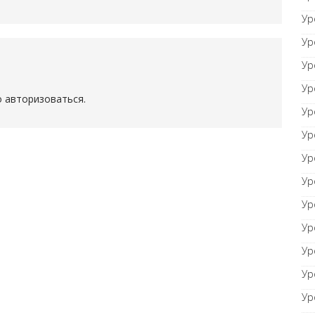
Ур
Ур
Ур
Ур
о
авторизоваться
.
Ур
Ур
Ур
Ур
Ур
Ур
Ур
Ур
Ур