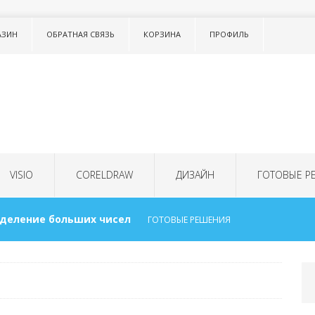
АЗИН
ОБРАТНАЯ СВЯЗЬ
КОРЗИНА
ПРОФИЛЬ
VISIO
CORELDRAW
ДИЗАЙН
ГОТОВЫЕ Р
 деление больших чисел
ГОТОВЫЕ РЕШЕНИЯ
ок в тексте LISTNUM
ТОНКОСТИ WORD
для детей
ГОТОВЫЕ РЕШЕНИЯ