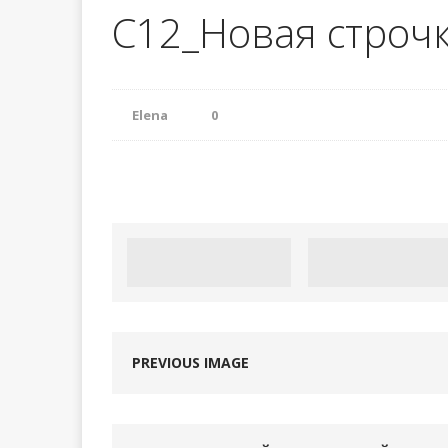
С12_Новая строч
Урок 98. Сбо
[ 13.05.2024 ]
Урок 97. Выр
[ 03.03.2024 ]
Elena
0
PREVIOUS IMAGE