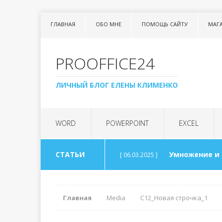
ГЛАВНАЯ
ОБО МНЕ
ПОМОЩЬ САЙТУ
МАГ
PROOFFICE24
ЛИЧНЫЙ БЛОГ ЕЛЕНЫ КЛИМЕНКО
WORD
POWERPOINT
EXCEL
СТАТЬИ
Умножение и
[ 06.03.2025 ]
Урок 99. Спис
[ 06.03.2025 ]
Главная
Media
С12_Новая строчка_1
Арифметика 
[ 30.08.2024 ]