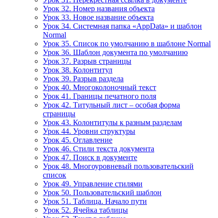
Урок 32. Номер названия объекта
Урок 33. Новое название объекта
Урок 34. Системная папка «AppData» и шаблон
Normal
Урок 35. Список по умолчанию в шаблоне Normal
Урок 36. Шаблон документа по умолчанию
Урок 37. Разрыв страницы
Урок 38. Колонтитул
Урок 39. Разрыв раздела
Урок 40. Многоколоночный текст
Урок 41. Границы печатного поля
Урок 42. Титульный лист – особая форма
страницы
Урок 43. Колонтитулы к разным разделам
Урок 44. Уровни структуры
Урок 45. Оглавление
Урок 46. Стили текста документа
Урок 47. Поиск в документе
Урок 48. Многоуровневый пользовательский
список
Урок 49. Управление стилями
Урок 50. Пользовательский шаблон
Урок 51. Таблица. Начало пути
Урок 52. Ячейка таблицы