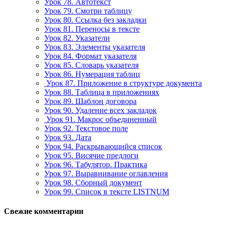
Урок 78. Автотекст
Урок 79. Смотри таблицу
Урок 80. Ссылка без закладки
Урок 81. Переносы в тексте
Урок 82. Указатели
Урок 83. Элементы указателя
Урок 84. Формат указателя
Урок 85. Словарь указателя
Урок 86. Нумерация таблиц
Урок 87. Приложение в структуре документа
Урок 88. Таблица в приложениях
Урок 89. Шаблон договора
Урок 90. Удаление всех закладок
Урок 91. Макрос объединенный
Урок 92. Текстовое поле
Урок 93. Дата
Урок 94. Раскрывающийся список
Урок 95. Висячие предлоги
Урок 96. Табулятор. Практика
Урок 97. Выравнивание оглавления
Урок 98. Сборный документ
Урок 99. Список в тексте LISTNUM
Свежие комментарии