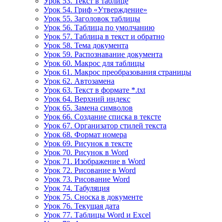
Урок 53. Текст в таблице
Урок 54. Гриф «Утверждение»
Урок 55. Заголовок таблицы
Урок 56. Таблица по умолчанию
Урок 57. Таблица в текст и обратно
Урок 58. Тема документа
Урок 59. Распознавание документа
Урок 60. Макрос для таблицы
Урок 61. Макрос преобразования страницы
Урок 62. Автозамена
Урок 63. Текст в формате *.txt
Урок 64. Верхний индекс
Урок 65. Замена символов
Урок 66. Создание списка в тексте
Урок 67. Организатор стилей текста
Урок 68. Формат номера
Урок 69. Рисунок в тексте
Урок 70. Рисунок в Word
Урок 71. Изображение в Word
Урок 72. Рисование в Word
Урок 73. Рисование Word
Урок 74. Табуляция
Урок 75. Сноска в документе
Урок 76. Текущая дата
Урок 77. Таблицы Word и Excel