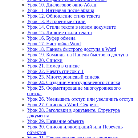
Урок 10. Диалоговое окно Абзац
Урок 11. Интервал после абзаца
Урок 12. Обновление стиля текста
Урок 13. Встроенные стили
Урок 14. Стили текста в новом документе
Урок 15. Лишние стили текста
Урок 16. Буфер обмена
Урок 17. Настройка Word
Урок 18. Панель быстрого доступа в Word
Урок 19. Команды на Панели быстрого доступа
Урок 20. Списки
Урок 21. Номер в списке
Урок 22. Начать список с 1
Урок 23. Многоуровневый список
Урок 24. Создание многоуровневого списка
Урок 25. Форматирование многоуровневого
списка
Урок 26. Уменьшить отступ или увеличить отступ
Урок 27. Список в Word. Секреты
Урок 28. Заголовки в документе. Структура
документа
Урок 29. Название объекта
Урок 30. Список иллюстраций или Перечень
объектов
Урок 31. Перекрестная ссылка в документе