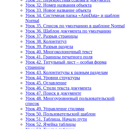
Урок 32. Номер названия объекта
Урок 33. Новое название объекта
Урок 34. Системная папка «AppData» и шаблон
Normal
Урок 35. Список по умолчанию в шаблоне Normal
Урок 36. Шаблон документа по умолчанию
Урок 37. Разрыв страницы
Урок 38. Колонтитул
Урок 39. Разрыв раздела
Урок 40. Многоколоночный текст
Урок 41. Границы печатного поля
Урок 42. Титульный лист – особая форма
страницы
Урок 43. Колонтитулы к разным разделам
Урок 44. Уровни структуры
Урок 45. Оглавление
Урок 46. Стили текста документа
Урок 47. Поиск в документе
Урок 48. Многоуровневый пользовательский
список
Урок 49. Управление стилями
Урок 50. Пользовательский шаблон
Урок 51. Таблица. Начало пути
Урок 52. Ячейка таблицы