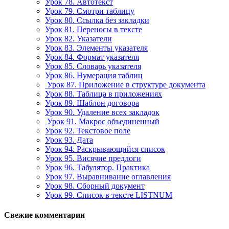
Урок 78. Автотекст
Урок 79. Смотри таблицу
Урок 80. Ссылка без закладки
Урок 81. Переносы в тексте
Урок 82. Указатели
Урок 83. Элементы указателя
Урок 84. Формат указателя
Урок 85. Словарь указателя
Урок 86. Нумерация таблиц
Урок 87. Приложение в структуре документа
Урок 88. Таблица в приложениях
Урок 89. Шаблон договора
Урок 90. Удаление всех закладок
Урок 91. Макрос объединенный
Урок 92. Текстовое поле
Урок 93. Дата
Урок 94. Раскрывающийся список
Урок 95. Висячие предлоги
Урок 96. Табулятор. Практика
Урок 97. Выравнивание оглавления
Урок 98. Сборный документ
Урок 99. Список в тексте LISTNUM
Свежие комментарии