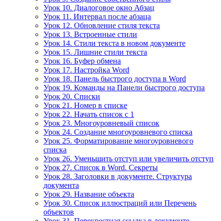
Урок 10. Диалоговое окно Абзац
Урок 11. Интервал после абзаца
Урок 12. Обновление стиля текста
Урок 13. Встроенные стили
Урок 14. Стили текста в новом документе
Урок 15. Лишние стили текста
Урок 16. Буфер обмена
Урок 17. Настройка Word
Урок 18. Панель быстрого доступа в Word
Урок 19. Команды на Панели быстрого доступа
Урок 20. Списки
Урок 21. Номер в списке
Урок 22. Начать список с 1
Урок 23. Многоуровневый список
Урок 24. Создание многоуровневого списка
Урок 25. Форматирование многоуровневого
списка
Урок 26. Уменьшить отступ или увеличить отступ
Урок 27. Список в Word. Секреты
Урок 28. Заголовки в документе. Структура
документа
Урок 29. Название объекта
Урок 30. Список иллюстраций или Перечень
объектов
Урок 31. Перекрестная ссылка в документе