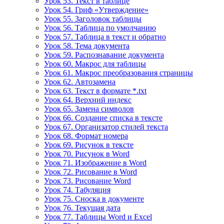
Урок 53. Текст в таблице
Урок 54. Гриф «Утверждение»
Урок 55. Заголовок таблицы
Урок 56. Таблица по умолчанию
Урок 57. Таблица в текст и обратно
Урок 58. Тема документа
Урок 59. Распознавание документа
Урок 60. Макрос для таблицы
Урок 61. Макрос преобразования страницы
Урок 62. Автозамена
Урок 63. Текст в формате *.txt
Урок 64. Верхний индекс
Урок 65. Замена символов
Урок 66. Создание списка в тексте
Урок 67. Организатор стилей текста
Урок 68. Формат номера
Урок 69. Рисунок в тексте
Урок 70. Рисунок в Word
Урок 71. Изображение в Word
Урок 72. Рисование в Word
Урок 73. Рисование Word
Урок 74. Табуляция
Урок 75. Сноска в документе
Урок 76. Текущая дата
Урок 77. Таблицы Word и Excel