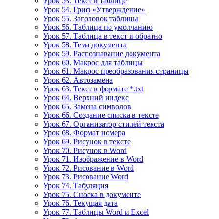
Урок 53. Текст в таблице
Урок 54. Гриф «Утверждение»
Урок 55. Заголовок таблицы
Урок 56. Таблица по умолчанию
Урок 57. Таблица в текст и обратно
Урок 58. Тема документа
Урок 59. Распознавание документа
Урок 60. Макрос для таблицы
Урок 61. Макрос преобразования страницы
Урок 62. Автозамена
Урок 63. Текст в формате *.txt
Урок 64. Верхний индекс
Урок 65. Замена символов
Урок 66. Создание списка в тексте
Урок 67. Организатор стилей текста
Урок 68. Формат номера
Урок 69. Рисунок в тексте
Урок 70. Рисунок в Word
Урок 71. Изображение в Word
Урок 72. Рисование в Word
Урок 73. Рисование Word
Урок 74. Табуляция
Урок 75. Сноска в документе
Урок 76. Текущая дата
Урок 77. Таблицы Word и Excel