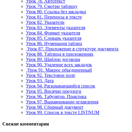
Урок 78. Автотекст
Урок 79. Смотри таблицу
Урок 80. Ссылка без закладки
Урок 81. Переносы в тексте
Урок 82. Указатели
Урок 83. Элементы указателя
Урок 84. Формат указателя
Урок 85. Словарь указателя
Урок 86. Нумерация таблиц
Урок 87. Приложение в структуре документа
Урок 88. Таблица в приложениях
Урок 89. Шаблон договора
Урок 90. Удаление всех закладок
Урок 91. Макрос объединенный
Урок 92. Текстовое поле
Урок 93. Дата
Урок 94. Раскрывающийся список
Урок 95. Висячие предлоги
Урок 96. Табулятор. Практика
Урок 97. Выравнивание оглавления
Урок 98. Сборный документ
Урок 99. Список в тексте LISTNUM
Свежие комментарии