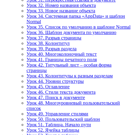
Урок 32. Номер названия объекта
Урок 33. Новое название объекта
Урок 34. Системная папка «AppData» и шаблон
Normal
Урок 35. Список по умолчанию в шаблоне Normal
Урок 36. Шаблон документа по умолчанию
Урок 37. Разрыв страницы
Урок 38. Колонтитул
Урок 39. Разрыв раздела
Урок 40. Многоколоночный текст
Урок 41. Границы печатного поля
Урок 42. Титульный лист – особая форма
страницы
Урок 43. Колонтитулы к разным разделам
Урок 44. Уровни структуры
Урок 45. Оглавление
Урок 46. Стили текста документа
Урок 47. Поиск в документе
Урок 48. Многоуровневый пользовательский
список
Урок 49. Управление стилями
Урок 50. Пользовательский шаблон
Урок 51. Таблица. Начало пути
Урок 52. Ячейка таблицы