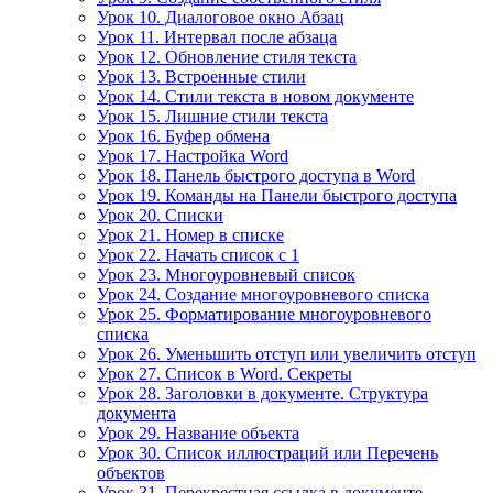
Урок 10. Диалоговое окно Абзац
Урок 11. Интервал после абзаца
Урок 12. Обновление стиля текста
Урок 13. Встроенные стили
Урок 14. Стили текста в новом документе
Урок 15. Лишние стили текста
Урок 16. Буфер обмена
Урок 17. Настройка Word
Урок 18. Панель быстрого доступа в Word
Урок 19. Команды на Панели быстрого доступа
Урок 20. Списки
Урок 21. Номер в списке
Урок 22. Начать список с 1
Урок 23. Многоуровневый список
Урок 24. Создание многоуровневого списка
Урок 25. Форматирование многоуровневого
списка
Урок 26. Уменьшить отступ или увеличить отступ
Урок 27. Список в Word. Секреты
Урок 28. Заголовки в документе. Структура
документа
Урок 29. Название объекта
Урок 30. Список иллюстраций или Перечень
объектов
Урок 31. Перекрестная ссылка в документе