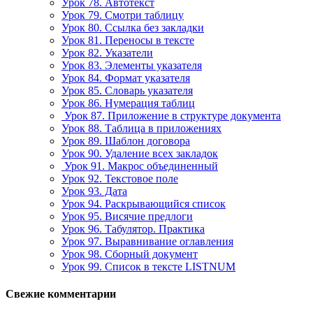
Урок 78. Автотекст
Урок 79. Смотри таблицу
Урок 80. Ссылка без закладки
Урок 81. Переносы в тексте
Урок 82. Указатели
Урок 83. Элементы указателя
Урок 84. Формат указателя
Урок 85. Словарь указателя
Урок 86. Нумерация таблиц
Урок 87. Приложение в структуре документа
Урок 88. Таблица в приложениях
Урок 89. Шаблон договора
Урок 90. Удаление всех закладок
Урок 91. Макрос объединенный
Урок 92. Текстовое поле
Урок 93. Дата
Урок 94. Раскрывающийся список
Урок 95. Висячие предлоги
Урок 96. Табулятор. Практика
Урок 97. Выравнивание оглавления
Урок 98. Сборный документ
Урок 99. Список в тексте LISTNUM
Свежие комментарии