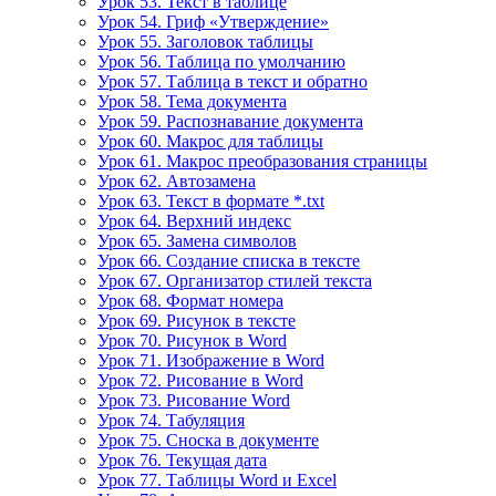
Урок 53. Текст в таблице
Урок 54. Гриф «Утверждение»
Урок 55. Заголовок таблицы
Урок 56. Таблица по умолчанию
Урок 57. Таблица в текст и обратно
Урок 58. Тема документа
Урок 59. Распознавание документа
Урок 60. Макрос для таблицы
Урок 61. Макрос преобразования страницы
Урок 62. Автозамена
Урок 63. Текст в формате *.txt
Урок 64. Верхний индекс
Урок 65. Замена символов
Урок 66. Создание списка в тексте
Урок 67. Организатор стилей текста
Урок 68. Формат номера
Урок 69. Рисунок в тексте
Урок 70. Рисунок в Word
Урок 71. Изображение в Word
Урок 72. Рисование в Word
Урок 73. Рисование Word
Урок 74. Табуляция
Урок 75. Сноска в документе
Урок 76. Текущая дата
Урок 77. Таблицы Word и Excel