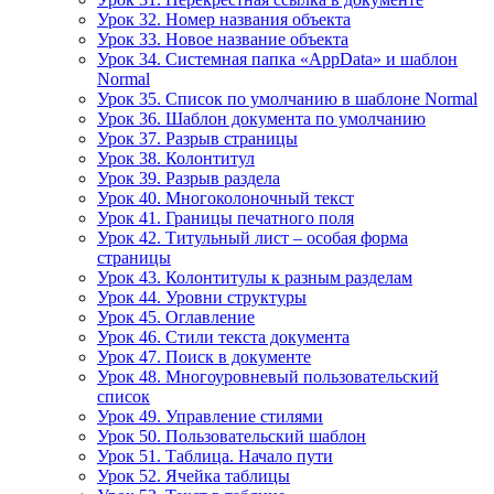
Урок 32. Номер названия объекта
Урок 33. Новое название объекта
Урок 34. Системная папка «AppData» и шаблон
Normal
Урок 35. Список по умолчанию в шаблоне Normal
Урок 36. Шаблон документа по умолчанию
Урок 37. Разрыв страницы
Урок 38. Колонтитул
Урок 39. Разрыв раздела
Урок 40. Многоколоночный текст
Урок 41. Границы печатного поля
Урок 42. Титульный лист – особая форма
страницы
Урок 43. Колонтитулы к разным разделам
Урок 44. Уровни структуры
Урок 45. Оглавление
Урок 46. Стили текста документа
Урок 47. Поиск в документе
Урок 48. Многоуровневый пользовательский
список
Урок 49. Управление стилями
Урок 50. Пользовательский шаблон
Урок 51. Таблица. Начало пути
Урок 52. Ячейка таблицы