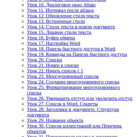
Урок 10. Диалоговое окно Абзац
Урок 11. Интервал после абзаца
Урок 12. Обновление стиля текста
Урок 13. Встроенные стили
Урок 14. Стили текста в новом документе
Урок 15. Лишние стили текста
Урок 16. Буфер обмена
Урок 17. Настройка Word
Урок 18. Панель быстрого доступа в Word
Урок 19. Команды на Панели быстрого доступа
Урок 20. Списки
Урок 21. Номер в списке
Урок 22. Начать список с 1
Урок 23. Многоуровневый список
Урок 24. Создание многоуровневого списка
Урок 25. Форматирование многоуровневого
списка
Урок 26. Уменьшить отступ или увеличить отступ
Урок 27. Список в Word. Секреты
Урок 28. Заголовки в документе. Структура
документа
Урок 29. Название объекта
Урок 30. Список иллюстраций или Перечень
объектов
Урок 31. Перекрестная ссылка в документе