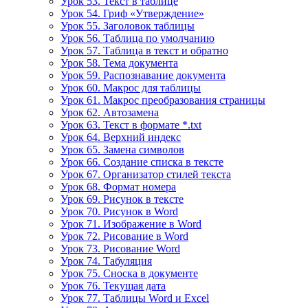
Урок 53. Текст в таблице
Урок 54. Гриф «Утверждение»
Урок 55. Заголовок таблицы
Урок 56. Таблица по умолчанию
Урок 57. Таблица в текст и обратно
Урок 58. Тема документа
Урок 59. Распознавание документа
Урок 60. Макрос для таблицы
Урок 61. Макрос преобразования страницы
Урок 62. Автозамена
Урок 63. Текст в формате *.txt
Урок 64. Верхний индекс
Урок 65. Замена символов
Урок 66. Создание списка в тексте
Урок 67. Организатор стилей текста
Урок 68. Формат номера
Урок 69. Рисунок в тексте
Урок 70. Рисунок в Word
Урок 71. Изображение в Word
Урок 72. Рисование в Word
Урок 73. Рисование Word
Урок 74. Табуляция
Урок 75. Сноска в документе
Урок 76. Текущая дата
Урок 77. Таблицы Word и Excel