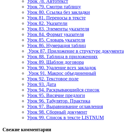
Урок 78. Автотекст
Урок 79. Смотри таблицу
Урок 80. Ссылка без закладки
Урок 81. Переносы в тексте
Урок 82. Указатели
Урок 83. Элементы указателя
Урок 84. Формат указателя
Урок 85. Словарь указателя
Урок 86. Нумерация таблиц
Урок 87. Приложение в структуре документа
Урок 88. Таблица в приложениях
Урок 89. Шаблон договора
Урок 90. Удаление всех закладок
Урок 91. Макрос объединенный
Урок 92. Текстовое поле
Урок 93. Дата
Урок 94. Раскрывающийся список
Урок 95. Висячие предлоги
Урок 96. Табулятор. Практика
Урок 97. Выравнивание оглавления
Урок 98. Сборный документ
Урок 99. Список в тексте LISTNUM
Свежие комментарии