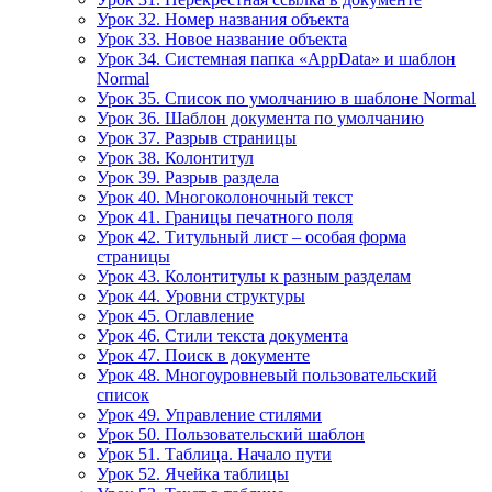
Урок 32. Номер названия объекта
Урок 33. Новое название объекта
Урок 34. Системная папка «AppData» и шаблон
Normal
Урок 35. Список по умолчанию в шаблоне Normal
Урок 36. Шаблон документа по умолчанию
Урок 37. Разрыв страницы
Урок 38. Колонтитул
Урок 39. Разрыв раздела
Урок 40. Многоколоночный текст
Урок 41. Границы печатного поля
Урок 42. Титульный лист – особая форма
страницы
Урок 43. Колонтитулы к разным разделам
Урок 44. Уровни структуры
Урок 45. Оглавление
Урок 46. Стили текста документа
Урок 47. Поиск в документе
Урок 48. Многоуровневый пользовательский
список
Урок 49. Управление стилями
Урок 50. Пользовательский шаблон
Урок 51. Таблица. Начало пути
Урок 52. Ячейка таблицы