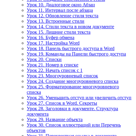
Урок 10. Диалоговое окно Абзац
Урок 11. Интервал после абзаца
Урок 12. Обновление стиля текста
Урок 13. Встроенные стили
Урок 14. Стили текста в новом документе
Урок 15. Лишние стили текста
Урок 16. Буфер обмена
Урок 17. Настройка Word
Урок 18. Панель быстрого доступа в Word
Урок 19. Команды на Панели быстрого доступа
Урок 20. Списки
Урок 21. Номер в списке
Урок 22. Начать список с 1
Урок 23. Многоуровневый список
Урок 24. Создание многоуровневого списка
Урок 25. Форматирование многоуровневого
списка
Урок 26. Уменьшить отступ или увеличить отступ
Урок 27. Список в Word. Секреты
Урок 28. Заголовки в документе. Структура
документа
Урок 29. Название объекта
Урок 30. Список иллюстраций или Перечень
объектов
Урок 31. Перекрестная ссылка в документе