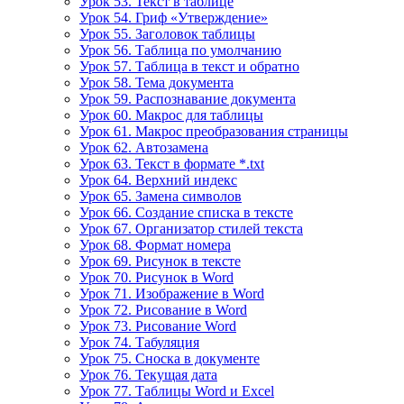
Урок 53. Текст в таблице
Урок 54. Гриф «Утверждение»
Урок 55. Заголовок таблицы
Урок 56. Таблица по умолчанию
Урок 57. Таблица в текст и обратно
Урок 58. Тема документа
Урок 59. Распознавание документа
Урок 60. Макрос для таблицы
Урок 61. Макрос преобразования страницы
Урок 62. Автозамена
Урок 63. Текст в формате *.txt
Урок 64. Верхний индекс
Урок 65. Замена символов
Урок 66. Создание списка в тексте
Урок 67. Организатор стилей текста
Урок 68. Формат номера
Урок 69. Рисунок в тексте
Урок 70. Рисунок в Word
Урок 71. Изображение в Word
Урок 72. Рисование в Word
Урок 73. Рисование Word
Урок 74. Табуляция
Урок 75. Сноска в документе
Урок 76. Текущая дата
Урок 77. Таблицы Word и Excel