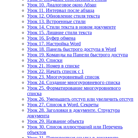
Урок 10. Диалоговое окно Абзац
Урок 11. Интервал после абзаца
Урок 12. Обновление стиля текста
Урок 13. Встроенные стили
Урок 14. Стили текста в новом документе
Урок 15. Лишние стили текста
Урок 16. Буфер обмена
Урок 17. Настройка Word
Урок 18. Панель быстрого доступа в Word
Урок 19. Команды на Панели быстрого доступа
Урок 20. Списки
Урок 21. Номер в списке
Урок 22. Начать список с 1
Урок 23. Многоуровневый список
Урок 24. Создание многоуровневого списка
Урок 25. Форматирование многоуровневого
списка
Урок 26. Уменьшить отступ или увеличить отступ
Урок 27. Список в Word. Секреты
Урок 28. Заголовки в документе. Структура
документа
Урок 29. Название объекта
Урок 30. Список иллюстраций или Перечень
объектов
Урок 31. Перекрестная ссылка в документе