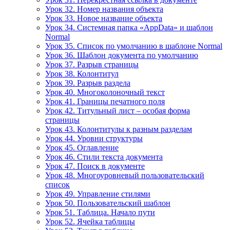
Урок 32. Номер названия объекта
Урок 33. Новое название объекта
Урок 34. Системная папка «AppData» и шаблон
Normal
Урок 35. Список по умолчанию в шаблоне Normal
Урок 36. Шаблон документа по умолчанию
Урок 37. Разрыв страницы
Урок 38. Колонтитул
Урок 39. Разрыв раздела
Урок 40. Многоколоночный текст
Урок 41. Границы печатного поля
Урок 42. Титульный лист – особая форма
страницы
Урок 43. Колонтитулы к разным разделам
Урок 44. Уровни структуры
Урок 45. Оглавление
Урок 46. Стили текста документа
Урок 47. Поиск в документе
Урок 48. Многоуровневый пользовательский
список
Урок 49. Управление стилями
Урок 50. Пользовательский шаблон
Урок 51. Таблица. Начало пути
Урок 52. Ячейка таблицы