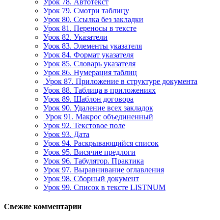
Урок 78. Автотекст
Урок 79. Смотри таблицу
Урок 80. Ссылка без закладки
Урок 81. Переносы в тексте
Урок 82. Указатели
Урок 83. Элементы указателя
Урок 84. Формат указателя
Урок 85. Словарь указателя
Урок 86. Нумерация таблиц
Урок 87. Приложение в структуре документа
Урок 88. Таблица в приложениях
Урок 89. Шаблон договора
Урок 90. Удаление всех закладок
Урок 91. Макрос объединенный
Урок 92. Текстовое поле
Урок 93. Дата
Урок 94. Раскрывающийся список
Урок 95. Висячие предлоги
Урок 96. Табулятор. Практика
Урок 97. Выравнивание оглавления
Урок 98. Сборный документ
Урок 99. Список в тексте LISTNUM
Свежие комментарии