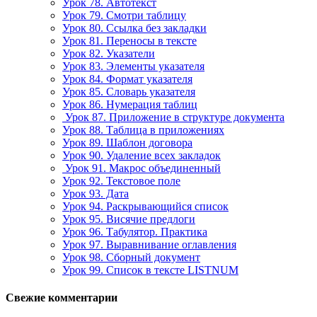
Урок 78. Автотекст
Урок 79. Смотри таблицу
Урок 80. Ссылка без закладки
Урок 81. Переносы в тексте
Урок 82. Указатели
Урок 83. Элементы указателя
Урок 84. Формат указателя
Урок 85. Словарь указателя
Урок 86. Нумерация таблиц
Урок 87. Приложение в структуре документа
Урок 88. Таблица в приложениях
Урок 89. Шаблон договора
Урок 90. Удаление всех закладок
Урок 91. Макрос объединенный
Урок 92. Текстовое поле
Урок 93. Дата
Урок 94. Раскрывающийся список
Урок 95. Висячие предлоги
Урок 96. Табулятор. Практика
Урок 97. Выравнивание оглавления
Урок 98. Сборный документ
Урок 99. Список в тексте LISTNUM
Свежие комментарии