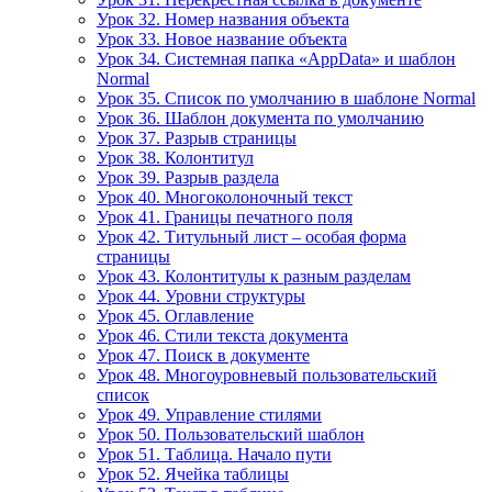
Урок 32. Номер названия объекта
Урок 33. Новое название объекта
Урок 34. Системная папка «AppData» и шаблон
Normal
Урок 35. Список по умолчанию в шаблоне Normal
Урок 36. Шаблон документа по умолчанию
Урок 37. Разрыв страницы
Урок 38. Колонтитул
Урок 39. Разрыв раздела
Урок 40. Многоколоночный текст
Урок 41. Границы печатного поля
Урок 42. Титульный лист – особая форма
страницы
Урок 43. Колонтитулы к разным разделам
Урок 44. Уровни структуры
Урок 45. Оглавление
Урок 46. Стили текста документа
Урок 47. Поиск в документе
Урок 48. Многоуровневый пользовательский
список
Урок 49. Управление стилями
Урок 50. Пользовательский шаблон
Урок 51. Таблица. Начало пути
Урок 52. Ячейка таблицы