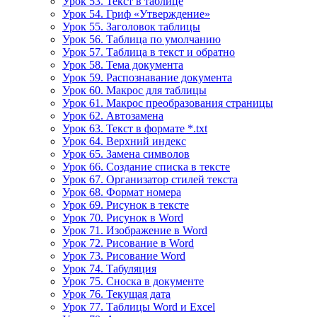
Урок 53. Текст в таблице
Урок 54. Гриф «Утверждение»
Урок 55. Заголовок таблицы
Урок 56. Таблица по умолчанию
Урок 57. Таблица в текст и обратно
Урок 58. Тема документа
Урок 59. Распознавание документа
Урок 60. Макрос для таблицы
Урок 61. Макрос преобразования страницы
Урок 62. Автозамена
Урок 63. Текст в формате *.txt
Урок 64. Верхний индекс
Урок 65. Замена символов
Урок 66. Создание списка в тексте
Урок 67. Организатор стилей текста
Урок 68. Формат номера
Урок 69. Рисунок в тексте
Урок 70. Рисунок в Word
Урок 71. Изображение в Word
Урок 72. Рисование в Word
Урок 73. Рисование Word
Урок 74. Табуляция
Урок 75. Сноска в документе
Урок 76. Текущая дата
Урок 77. Таблицы Word и Excel