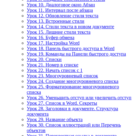
Урок 10. Диалоговое окно Абзац
Урок 11. Интервал после абзаца
Урок 12. Обновление стиля текста
Урок 13. Встроенные стили
Урок 14. Стили текста в новом документе
Урок 15. Лишние стили текста
Урок 16. Буфер обмена
Урок 17. Настройка Word
Урок 18. Панель быстрого доступа в Word
Урок 19. Команды на Панели быстрого доступа
Урок 20. Списки
Урок 21. Номер в списке
Урок 22. Начать список с 1
Урок 23. Многоуровневый список
Урок 24. Создание многоуровневого списка
Урок 25. Форматирование многоуровневого
списка
Урок 26. Уменьшить отступ или увеличить отступ
Урок 27. Список в Word. Секреты
Урок 28. Заголовки в документе. Структура
документа
Урок 29. Название объекта
Урок 30. Список иллюстраций или Перечень
объектов
Урок 31. Перекрестная ссылка в документе