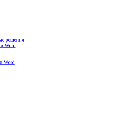
ые решения
ти Word
и Word