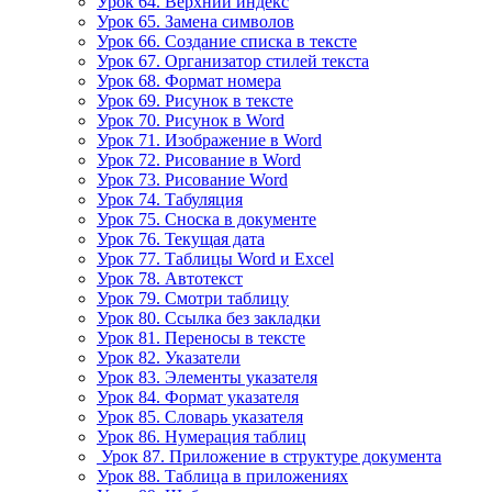
Урок 64. Верхний индекс
Урок 65. Замена символов
Урок 66. Создание списка в тексте
Урок 67. Организатор стилей текста
Урок 68. Формат номера
Урок 69. Рисунок в тексте
Урок 70. Рисунок в Word
Урок 71. Изображение в Word
Урок 72. Рисование в Word
Урок 73. Рисование Word
Урок 74. Табуляция
Урок 75. Сноска в документе
Урок 76. Текущая дата
Урок 77. Таблицы Word и Excel
Урок 78. Автотекст
Урок 79. Смотри таблицу
Урок 80. Ссылка без закладки
Урок 81. Переносы в тексте
Урок 82. Указатели
Урок 83. Элементы указателя
Урок 84. Формат указателя
Урок 85. Словарь указателя
Урок 86. Нумерация таблиц
Урок 87. Приложение в структуре документа
Урок 88. Таблица в приложениях