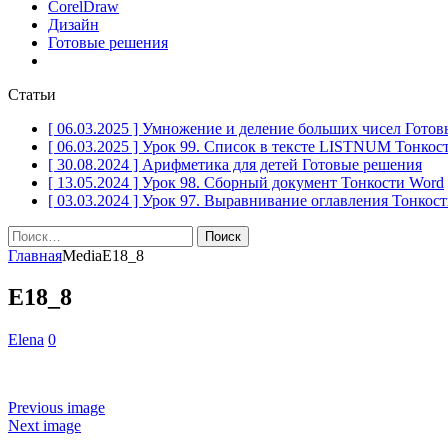
CorelDraw
Дизайн
Готовые решения
Статьи
[ 06.03.2025 ]
Умножение и деление больших чисел
Готов
[ 06.03.2025 ]
Урок 99. Список в тексте LISTNUM
Тонкос
[ 30.08.2024 ]
Арифметика для детей
Готовые решения
[ 13.05.2024 ]
Урок 98. Сборный документ
Тонкости Word
[ 03.03.2024 ]
Урок 97. Выравнивание оглавления
Тонкост
Найти:
Главная
Media
Е18_8
Е18_8
Elena
0
Previous image
Next image