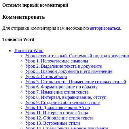
Оставьте первый комментарий
Комментировать
Для отправки комментария вам необходимо
авторизоваться
.
Тонкости Word
Тонкости Word
Урок вступительный. Системный подход к изучен
Урок 1. Непечатаемые символы
Урок 2. Выделение текста в документе
Урок 3. Шаблон документа и его изменение
Урок 4. Стиль абзаца
Урок 5. Стиль текста. Применение готовых стилей
Урок 6. Форматирование по образцу
Урок 7. Изменение стиля текста
Урок 8. Интервал, выравнивание, отступ
Урок 9. Создание собственного стиля
Урок 10. Диалоговое окно Абзац
Урок 11. Интервал после абзаца
Урок 12. Обновление стиля текста
Урок 13. Встроенные стили
Урок 14. Стили текста в новом документе