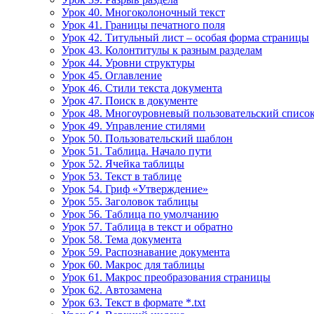
Урок 40. Многоколоночный текст
Урок 41. Границы печатного поля
Урок 42. Титульный лист – особая форма страницы
Урок 43. Колонтитулы к разным разделам
Урок 44. Уровни структуры
Урок 45. Оглавление
Урок 46. Стили текста документа
Урок 47. Поиск в документе
Урок 48. Многоуровневый пользовательский списо
Урок 49. Управление стилями
Урок 50. Пользовательский шаблон
Урок 51. Таблица. Начало пути
Урок 52. Ячейка таблицы
Урок 53. Текст в таблице
Урок 54. Гриф «Утверждение»
Урок 55. Заголовок таблицы
Урок 56. Таблица по умолчанию
Урок 57. Таблица в текст и обратно
Урок 58. Тема документа
Урок 59. Распознавание документа
Урок 60. Макрос для таблицы
Урок 61. Макрос преобразования страницы
Урок 62. Автозамена
Урок 63. Текст в формате *.txt