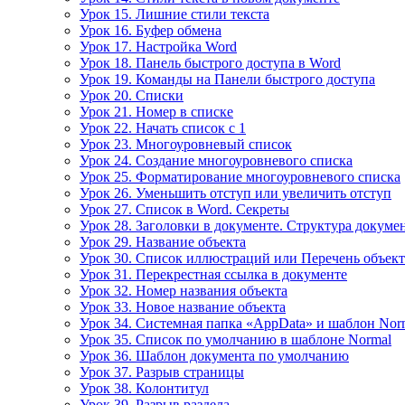
Урок 15. Лишние стили текста
Урок 16. Буфер обмена
Урок 17. Настройка Word
Урок 18. Панель быстрого доступа в Word
Урок 19. Команды на Панели быстрого доступа
Урок 20. Списки
Урок 21. Номер в списке
Урок 22. Начать список с 1
Урок 23. Многоуровневый список
Урок 24. Создание многоуровневого списка
Урок 25. Форматирование многоуровневого списка
Урок 26. Уменьшить отступ или увеличить отступ
Урок 27. Список в Word. Секреты
Урок 28. Заголовки в документе. Структура докуме
Урок 29. Название объекта
Урок 30. Список иллюстраций или Перечень объек
Урок 31. Перекрестная ссылка в документе
Урок 32. Номер названия объекта
Урок 33. Новое название объекта
Урок 34. Системная папка «AppData» и шаблон Nor
Урок 35. Список по умолчанию в шаблоне Normal
Урок 36. Шаблон документа по умолчанию
Урок 37. Разрыв страницы
Урок 38. Колонтитул
Урок 39. Разрыв раздела