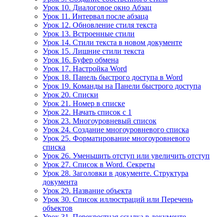
Урок 10. Диалоговое окно Абзац
Урок 11. Интервал после абзаца
Урок 12. Обновление стиля текста
Урок 13. Встроенные стили
Урок 14. Стили текста в новом документе
Урок 15. Лишние стили текста
Урок 16. Буфер обмена
Урок 17. Настройка Word
Урок 18. Панель быстрого доступа в Word
Урок 19. Команды на Панели быстрого доступа
Урок 20. Списки
Урок 21. Номер в списке
Урок 22. Начать список с 1
Урок 23. Многоуровневый список
Урок 24. Создание многоуровневого списка
Урок 25. Форматирование многоуровневого
списка
Урок 26. Уменьшить отступ или увеличить отступ
Урок 27. Список в Word. Секреты
Урок 28. Заголовки в документе. Структура
документа
Урок 29. Название объекта
Урок 30. Список иллюстраций или Перечень
объектов
Урок 31. Перекрестная ссылка в документе