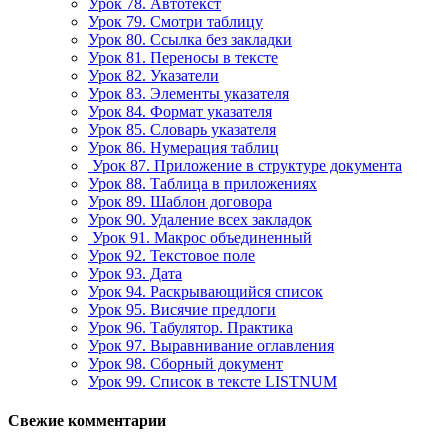
Урок 78. Автотекст
Урок 79. Смотри таблицу
Урок 80. Ссылка без закладки
Урок 81. Переносы в тексте
Урок 82. Указатели
Урок 83. Элементы указателя
Урок 84. Формат указателя
Урок 85. Словарь указателя
Урок 86. Нумерация таблиц
Урок 87. Приложение в структуре документа
Урок 88. Таблица в приложениях
Урок 89. Шаблон договора
Урок 90. Удаление всех закладок
Урок 91. Макрос объединенный
Урок 92. Текстовое поле
Урок 93. Дата
Урок 94. Раскрывающийся список
Урок 95. Висячие предлоги
Урок 96. Табулятор. Практика
Урок 97. Выравнивание оглавления
Урок 98. Сборный документ
Урок 99. Список в тексте LISTNUM
Свежие комментарии