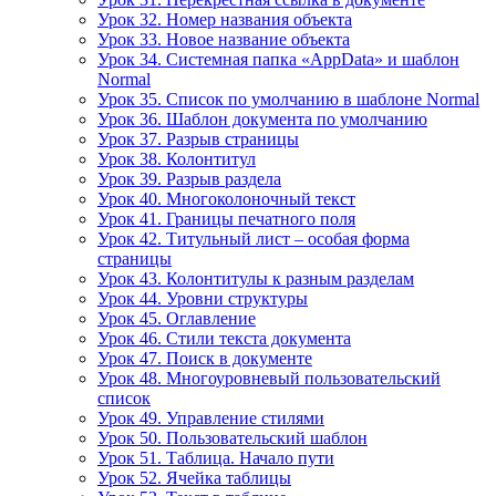
Урок 32. Номер названия объекта
Урок 33. Новое название объекта
Урок 34. Системная папка «AppData» и шаблон
Normal
Урок 35. Список по умолчанию в шаблоне Normal
Урок 36. Шаблон документа по умолчанию
Урок 37. Разрыв страницы
Урок 38. Колонтитул
Урок 39. Разрыв раздела
Урок 40. Многоколоночный текст
Урок 41. Границы печатного поля
Урок 42. Титульный лист – особая форма
страницы
Урок 43. Колонтитулы к разным разделам
Урок 44. Уровни структуры
Урок 45. Оглавление
Урок 46. Стили текста документа
Урок 47. Поиск в документе
Урок 48. Многоуровневый пользовательский
список
Урок 49. Управление стилями
Урок 50. Пользовательский шаблон
Урок 51. Таблица. Начало пути
Урок 52. Ячейка таблицы