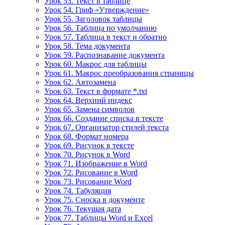
Урок 53. Текст в таблице
Урок 54. Гриф «Утверждение»
Урок 55. Заголовок таблицы
Урок 56. Таблица по умолчанию
Урок 57. Таблица в текст и обратно
Урок 58. Тема документа
Урок 59. Распознавание документа
Урок 60. Макрос для таблицы
Урок 61. Макрос преобразования страницы
Урок 62. Автозамена
Урок 63. Текст в формате *.txt
Урок 64. Верхний индекс
Урок 65. Замена символов
Урок 66. Создание списка в тексте
Урок 67. Организатор стилей текста
Урок 68. Формат номера
Урок 69. Рисунок в тексте
Урок 70. Рисунок в Word
Урок 71. Изображение в Word
Урок 72. Рисование в Word
Урок 73. Рисование Word
Урок 74. Табуляция
Урок 75. Сноска в документе
Урок 76. Текущая дата
Урок 77. Таблицы Word и Excel