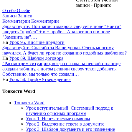
записи - Принято
О себе
О себе
Записи
Записи
Комментарии
Комментарии
Здравствуйте. При записи макроса следует в поле "Найти"
вводить "пробел" + в + пробел. Аналогично и в поле
"Заменить на",…
На
Урок 95. Висячие предлоги
Здравствуйте. Спасибо за Ваши уроки. Очень многому
научился. А будет ли урок по созданию подобных шаблонов?
На
Урок 89. Шаблон договора
"Рассмотрим ситуацию, когда сначала на первой странице
создали таблицу, а потом решили сверху текст добавить.
Собственно, мы только что создали…
На
Урок 54. Гриф «Утверждение»
Тонкости Word
Тонкости Word
Урок вступительный. Системный подход к
изучению офисных программ
Урок 1. Непечатаемые символы
Урок 2. Выделение текста в документе
Урок 3. Шаблон документа и его изменение