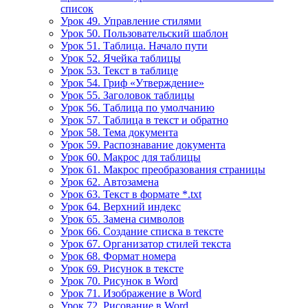
список
Урок 49. Управление стилями
Урок 50. Пользовательский шаблон
Урок 51. Таблица. Начало пути
Урок 52. Ячейка таблицы
Урок 53. Текст в таблице
Урок 54. Гриф «Утверждение»
Урок 55. Заголовок таблицы
Урок 56. Таблица по умолчанию
Урок 57. Таблица в текст и обратно
Урок 58. Тема документа
Урок 59. Распознавание документа
Урок 60. Макрос для таблицы
Урок 61. Макрос преобразования страницы
Урок 62. Автозамена
Урок 63. Текст в формате *.txt
Урок 64. Верхний индекс
Урок 65. Замена символов
Урок 66. Создание списка в тексте
Урок 67. Организатор стилей текста
Урок 68. Формат номера
Урок 69. Рисунок в тексте
Урок 70. Рисунок в Word
Урок 71. Изображение в Word
Урок 72. Рисование в Word