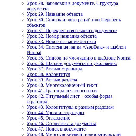
Урок 28. Заголовки в документе. Структура
документа
Урок 29. Название объекта
Урок 30. Список иллюстраций или Перечень
объектов
Урок 31. Перекрестная ссылка в документе
Урок 32. Номер названия объекта
Урок 33. Новое название объекта
Урок 34. Системная папка «AppData» и шаблон
Normal
Урок 35. Список по умолчанию в шаблоне Normal
Урок 36. Шаблон документа по умолчанию
Урок 37. Разрыв страницы
Урок 38. Колонтитул
Урок 39. Разрыв раздела
Урок 40. Многоколоночный текст
Урок 41. Границы печатного поля
Урок 42. Титульный лист – особая форма
страницы
Урок 43. Колонтитулы к разным разделам
Урок 44. Уровни структуры
Урок 45. Оглавление
Урок 46. Стили текста документа
Урок 47. Поиск в документе
Урок 48. Многоуровневый пользовательский