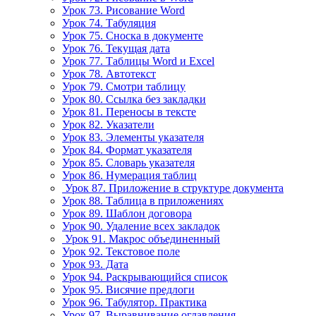
Урок 73. Рисование Word
Урок 74. Табуляция
Урок 75. Сноска в документе
Урок 76. Текущая дата
Урок 77. Таблицы Word и Excel
Урок 78. Автотекст
Урок 79. Смотри таблицу
Урок 80. Ссылка без закладки
Урок 81. Переносы в тексте
Урок 82. Указатели
Урок 83. Элементы указателя
Урок 84. Формат указателя
Урок 85. Словарь указателя
Урок 86. Нумерация таблиц
Урок 87. Приложение в структуре документа
Урок 88. Таблица в приложениях
Урок 89. Шаблон договора
Урок 90. Удаление всех закладок
Урок 91. Макрос объединенный
Урок 92. Текстовое поле
Урок 93. Дата
Урок 94. Раскрывающийся список
Урок 95. Висячие предлоги
Урок 96. Табулятор. Практика
Урок 97. Выравнивание оглавления