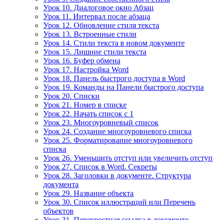
Урок 10. Диалоговое окно Абзац
Урок 11. Интервал после абзаца
Урок 12. Обновление стиля текста
Урок 13. Встроенные стили
Урок 14. Стили текста в новом документе
Урок 15. Лишние стили текста
Урок 16. Буфер обмена
Урок 17. Настройка Word
Урок 18. Панель быстрого доступа в Word
Урок 19. Команды на Панели быстрого доступа
Урок 20. Списки
Урок 21. Номер в списке
Урок 22. Начать список с 1
Урок 23. Многоуровневый список
Урок 24. Создание многоуровневого списка
Урок 25. Форматирование многоуровневого
списка
Урок 26. Уменьшить отступ или увеличить отступ
Урок 27. Список в Word. Секреты
Урок 28. Заголовки в документе. Структура
документа
Урок 29. Название объекта
Урок 30. Список иллюстраций или Перечень
объектов
Урок 31. Перекрестная ссылка в документе