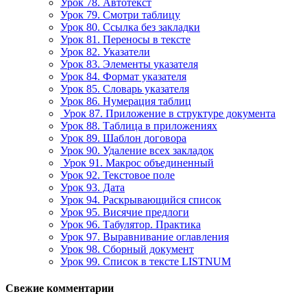
Урок 78. Автотекст
Урок 79. Смотри таблицу
Урок 80. Ссылка без закладки
Урок 81. Переносы в тексте
Урок 82. Указатели
Урок 83. Элементы указателя
Урок 84. Формат указателя
Урок 85. Словарь указателя
Урок 86. Нумерация таблиц
Урок 87. Приложение в структуре документа
Урок 88. Таблица в приложениях
Урок 89. Шаблон договора
Урок 90. Удаление всех закладок
Урок 91. Макрос объединенный
Урок 92. Текстовое поле
Урок 93. Дата
Урок 94. Раскрывающийся список
Урок 95. Висячие предлоги
Урок 96. Табулятор. Практика
Урок 97. Выравнивание оглавления
Урок 98. Сборный документ
Урок 99. Список в тексте LISTNUM
Свежие комментарии