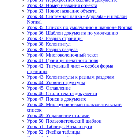
Урок 32. Номер названия объекта
Урок 33. Новое название объекта
Урок 34. Системная папка «AppData» и шаблон
Normal
Урок 35. Список по умолчанию в шаблоне Normal
Урок 36. Шаблон документа по умолчанию
Урок 37. Разрыв страницы
Урок 38. Колонтитул
Урок 39. Разрыв раздела
Урок 40. Многоколоночный текст
Урок 41. Границы печатного поля
Урок 42. Титульный лист – особая форма
страницы
Урок 43. Колонтитулы к разным разделам
Урок 44. Уровни структуры
Урок 45. Оглавление
Урок 46. Стили текста документа
Урок 47. Поиск в документе
Урок 48. Многоуровневый пользовательский
список
Урок 49. Управление стилями
Урок 50. Пользовательский шаблон
Урок 51. Таблица. Начало пути
Урок 52. Ячейка таблицы