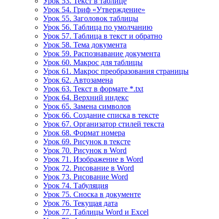
Урок 53. Текст в таблице
Урок 54. Гриф «Утверждение»
Урок 55. Заголовок таблицы
Урок 56. Таблица по умолчанию
Урок 57. Таблица в текст и обратно
Урок 58. Тема документа
Урок 59. Распознавание документа
Урок 60. Макрос для таблицы
Урок 61. Макрос преобразования страницы
Урок 62. Автозамена
Урок 63. Текст в формате *.txt
Урок 64. Верхний индекс
Урок 65. Замена символов
Урок 66. Создание списка в тексте
Урок 67. Организатор стилей текста
Урок 68. Формат номера
Урок 69. Рисунок в тексте
Урок 70. Рисунок в Word
Урок 71. Изображение в Word
Урок 72. Рисование в Word
Урок 73. Рисование Word
Урок 74. Табуляция
Урок 75. Сноска в документе
Урок 76. Текущая дата
Урок 77. Таблицы Word и Excel