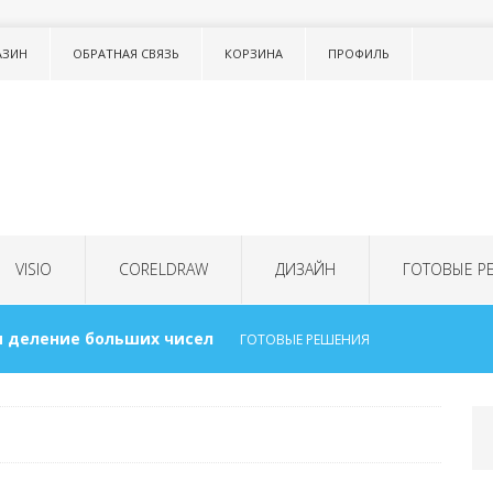
АЗИН
ОБРАТНАЯ СВЯЗЬ
КОРЗИНА
ПРОФИЛЬ
VISIO
CORELDRAW
ДИЗАЙН
ГОТОВЫЕ Р
 деление больших чисел
ГОТОВЫЕ РЕШЕНИЯ
сок в тексте LISTNUM
ТОНКОСТИ WORD
 для детей
ГОТОВЫЕ РЕШЕНИЯ