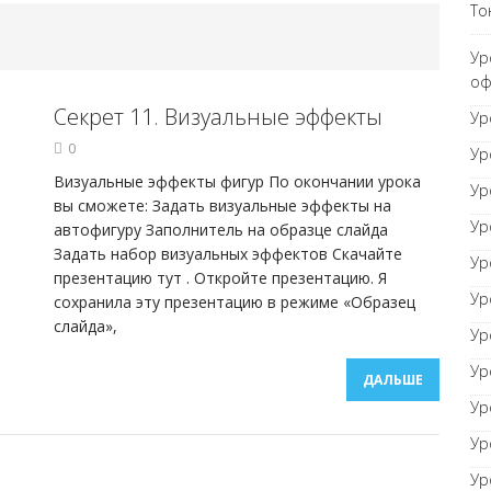
То
орный документ
ТОНКОСТИ WORD
Ур
оф
Секрет 11. Визуальные эффекты
равнивание оглавления
Ур
ТОНКОСТИ WORD
0
Ур
Визуальные эффекты фигур По окончании урока
Ур
вы сможете: Задать визуальные эффекты на
Ур
автофигуру Заполнитель на образце слайда
Задать набор визуальных эффектов Скачайте
Ур
презентацию тут . Откройте презентацию. Я
Ур
сохранила эту презентацию в режиме «Образец
слайда»,
Ур
Ур
ДАЛЬШЕ
Ур
Ур
Ур