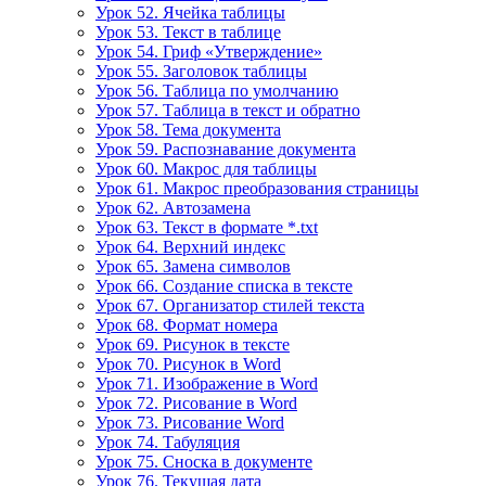
Урок 52. Ячейка таблицы
Урок 53. Текст в таблице
Урок 54. Гриф «Утверждение»
Урок 55. Заголовок таблицы
Урок 56. Таблица по умолчанию
Урок 57. Таблица в текст и обратно
Урок 58. Тема документа
Урок 59. Распознавание документа
Урок 60. Макрос для таблицы
Урок 61. Макрос преобразования страницы
Урок 62. Автозамена
Урок 63. Текст в формате *.txt
Урок 64. Верхний индекс
Урок 65. Замена символов
Урок 66. Создание списка в тексте
Урок 67. Организатор стилей текста
Урок 68. Формат номера
Урок 69. Рисунок в тексте
Урок 70. Рисунок в Word
Урок 71. Изображение в Word
Урок 72. Рисование в Word
Урок 73. Рисование Word
Урок 74. Табуляция
Урок 75. Сноска в документе
Урок 76. Текущая дата