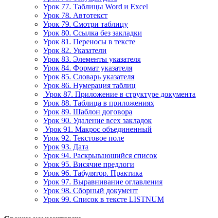
Урок 77. Таблицы Word и Excel
Урок 78. Автотекст
Урок 79. Смотри таблицу
Урок 80. Ссылка без закладки
Урок 81. Переносы в тексте
Урок 82. Указатели
Урок 83. Элементы указателя
Урок 84. Формат указателя
Урок 85. Словарь указателя
Урок 86. Нумерация таблиц
Урок 87. Приложение в структуре документа
Урок 88. Таблица в приложениях
Урок 89. Шаблон договора
Урок 90. Удаление всех закладок
Урок 91. Макрос объединенный
Урок 92. Текстовое поле
Урок 93. Дата
Урок 94. Раскрывающийся список
Урок 95. Висячие предлоги
Урок 96. Табулятор. Практика
Урок 97. Выравнивание оглавления
Урок 98. Сборный документ
Урок 99. Список в тексте LISTNUM