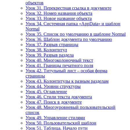
объектов
Урок 31. Перекрестная ссылка в документе
Урок 32. Номер названия объекта
Урок 33. Новое название объекта
Урок 34. Системная папка «AppData» и шаблон
Normal
Урок 35. Список по умолчанию в шаблоне Normal
Урок 36. Шаблон документа по умолчанию
Урок 37. Разрыв страницы
Урок 38. Колонтитул
Урок 39. Разрыв раздела
Урок 40. Многоколоночный текст
Урок 41. Границы печатного поля
Урок 42. Титульный лист – особая форма
страницы
Урок 43. Колонтитулы к разным разделам
Урок 44. Уровни структуры
Урок 45. Оглавление
Урок 46. Стили текста документа
Урок 47. Поиск в документе
Урок 48. Многоуровневый пользовательский
список
Урок 49. Управление стилями
Урок 50. Пользовательский шаблон
Урок 51. Таблица. Начало пути