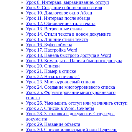
Урок 8. Интервал, выравнивание, отступ
Урок 9. Создание собственного стиля
Урок 10. Диалоговое окно Абзац
Урок 11. Интервал после абзаца
Урок 12. Обновление стиля текста
Урок 13. Встроенные стили
Урок 14. Стили текста в новом документе
Урок 15. Лишние стили текста
Урок 16. Буфер обмена
Урок 17. Настройка Word
Урок 18. Панель быстрого доступа в Word
Урок 19. Команды на Панели быстрого доступа
Урок 20. Списки
Урок 21. Номер в списке
Урок 22. Начать список с 1
Урок 23. Многоуровневый список
Урок 24. Создание многоуровневого списка
Урок 25. Форматирование многоуровневого
списка
Урок 26. Уменьшить отступ или увеличить отступ
Урок 27. Список в Word. Секреты
Урок 28. Заголовки в документе. Структура
документа
Урок 29. Название объекта
Урок 30. Список иллюстраций или Перечень