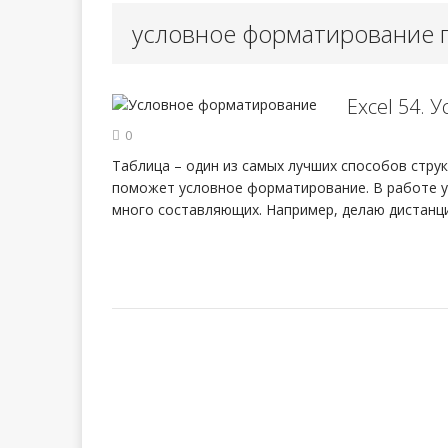
условное форматирование п
Урок 98. Сб
[ 13.05.2024 ]
Excel 54.
Урок 97. Вы
[ 03.03.2024 ]
0
Таблица – один из самых лучших способов стру
поможет условное форматирование. В работе у
много составляющих. Например, делаю дистанцио