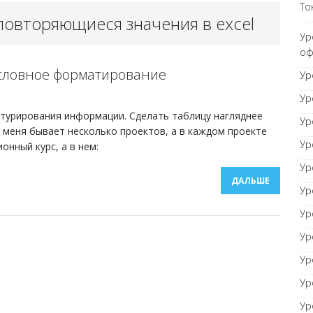
То
овторяющиеся значения в excel
орный документ
ТОНКОСТИ WORD
Ур
оф
 Условное форматирование
равнивание оглавления
Ур
ТОНКОСТИ WORD
Ур
ктурирования информации. Сделать таблицу нагляднее
Ур
 меня бывает несколько проектов, а в каждом проекте
Ур
нный курс, а в нем:
Ур
ДАЛЬШЕ
Ур
Ур
Ур
Ур
Ур
Ур