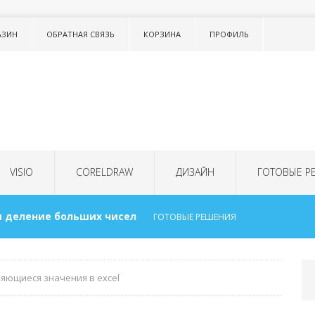
АЗИН
ОБРАТНАЯ СВЯЗЬ
КОРЗИНА
ПРОФИЛЬ
VISIO
CORELDRAW
ДИЗАЙН
ГОТОВЫЕ Р
 деление больших чисел
ГОТОВЫЕ РЕШЕНИЯ
сок в тексте LISTNUM
ТОНКОСТИ WORD
яющиеся значения в excel
 для детей
ГОТОВЫЕ РЕШЕНИЯ