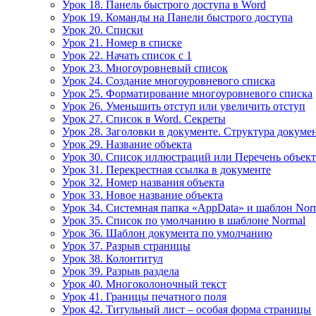
Урок 18. Панель быстрого доступа в Word
Урок 19. Команды на Панели быстрого доступа
Урок 20. Списки
Урок 21. Номер в списке
Урок 22. Начать список с 1
Урок 23. Многоуровневый список
Урок 24. Создание многоуровневого списка
Урок 25. Форматирование многоуровневого списка
Урок 26. Уменьшить отступ или увеличить отступ
Урок 27. Список в Word. Секреты
Урок 28. Заголовки в документе. Структура докуме
Урок 29. Название объекта
Урок 30. Список иллюстраций или Перечень объек
Урок 31. Перекрестная ссылка в документе
Урок 32. Номер названия объекта
Урок 33. Новое название объекта
Урок 34. Системная папка «AppData» и шаблон Nor
Урок 35. Список по умолчанию в шаблоне Normal
Урок 36. Шаблон документа по умолчанию
Урок 37. Разрыв страницы
Урок 38. Колонтитул
Урок 39. Разрыв раздела
Урок 40. Многоколоночный текст
Урок 41. Границы печатного поля
Урок 42. Титульный лист – особая форма страницы