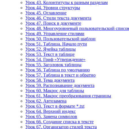
Урок 43. Колонтитулы к разным разделам
Урок 44. Уровни структуры
Урок 45. Оглавление
Урок 46. Стили текста документа
Урок 47. Поиск в документе
Урок 48. Многоуровневый пользовательский списо
Урок 49. Управление стилями
Урок 50. Пользовательский шаблон
Урок 51. Таблица. Начало пути
Урок 52. Ячейка таблицы
Урок 53. Текст в таблице
Урок 54. Гриф «Утверждение»
Урок 55. Заголовок таблицы
Урок 56. Таблица по умолчанию
Урок 57. Таблица в текст и обратно
Урок 58. Тема документа
Урок 59. Распознавание документа
Урок 60. Макрос для таблицы
Урок 61. Макрос преобразования страницы
Урок 62. Автозамена
Урок 63. Текст в формате *.txt
Урок 64. Верхний индекс
Урок 65. Замена символов
Урок 66. Создание списка в тексте
Урок 67. Организатор стилей текста