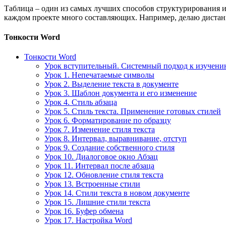
Таблица – один из самых лучших способов структурирования и
каждом проекте много составляющих. Например, делаю дистан
Тонкости Word
Тонкости Word
Урок вступительный. Системный подход к изучен
Урок 1. Непечатаемые символы
Урок 2. Выделение текста в документе
Урок 3. Шаблон документа и его изменение
Урок 4. Стиль абзаца
Урок 5. Стиль текста. Применение готовых стилей
Урок 6. Форматирование по образцу
Урок 7. Изменение стиля текста
Урок 8. Интервал, выравнивание, отступ
Урок 9. Создание собственного стиля
Урок 10. Диалоговое окно Абзац
Урок 11. Интервал после абзаца
Урок 12. Обновление стиля текста
Урок 13. Встроенные стили
Урок 14. Стили текста в новом документе
Урок 15. Лишние стили текста
Урок 16. Буфер обмена
Урок 17. Настройка Word