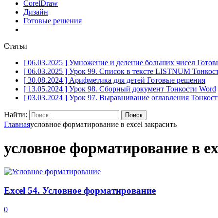
CorelDraw
Дизайн
Готовые решения
Статьи
[ 06.03.2025 ]
Умножение и деление больших чисел
Готов
[ 06.03.2025 ]
Урок 99. Список в тексте LISTNUM
Тонкос
[ 30.08.2024 ]
Арифметика для детей
Готовые решения
[ 13.05.2024 ]
Урок 98. Сборный документ
Тонкости Word
[ 03.03.2024 ]
Урок 97. Выравнивание оглавления
Тонкост
Найти:
Главная
условное форматирование в excel закрасить
условное форматирование в ex
Excel 54. Условное форматирование
0