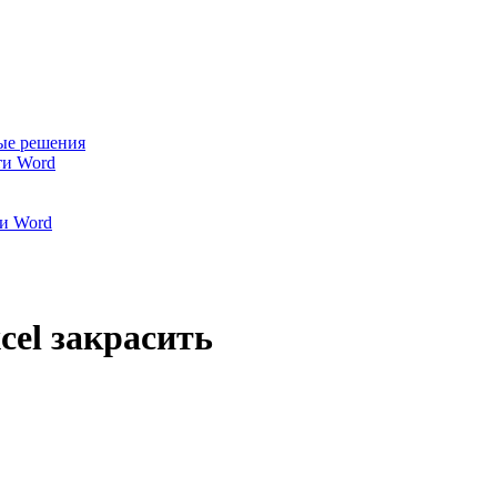
ые решения
ти Word
и Word
cel закрасить