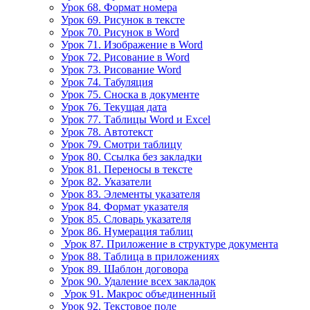
Урок 68. Формат номера
Урок 69. Рисунок в тексте
Урок 70. Рисунок в Word
Урок 71. Изображение в Word
Урок 72. Рисование в Word
Урок 73. Рисование Word
Урок 74. Табуляция
Урок 75. Сноска в документе
Урок 76. Текущая дата
Урок 77. Таблицы Word и Excel
Урок 78. Автотекст
Урок 79. Смотри таблицу
Урок 80. Ссылка без закладки
Урок 81. Переносы в тексте
Урок 82. Указатели
Урок 83. Элементы указателя
Урок 84. Формат указателя
Урок 85. Словарь указателя
Урок 86. Нумерация таблиц
Урок 87. Приложение в структуре документа
Урок 88. Таблица в приложениях
Урок 89. Шаблон договора
Урок 90. Удаление всех закладок
Урок 91. Макрос объединенный
Урок 92. Текстовое поле