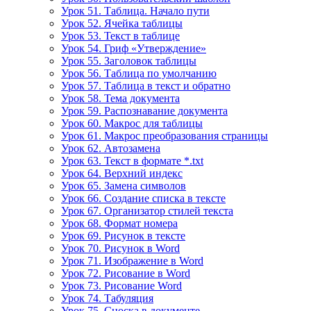
Урок 51. Таблица. Начало пути
Урок 52. Ячейка таблицы
Урок 53. Текст в таблице
Урок 54. Гриф «Утверждение»
Урок 55. Заголовок таблицы
Урок 56. Таблица по умолчанию
Урок 57. Таблица в текст и обратно
Урок 58. Тема документа
Урок 59. Распознавание документа
Урок 60. Макрос для таблицы
Урок 61. Макрос преобразования страницы
Урок 62. Автозамена
Урок 63. Текст в формате *.txt
Урок 64. Верхний индекс
Урок 65. Замена символов
Урок 66. Создание списка в тексте
Урок 67. Организатор стилей текста
Урок 68. Формат номера
Урок 69. Рисунок в тексте
Урок 70. Рисунок в Word
Урок 71. Изображение в Word
Урок 72. Рисование в Word
Урок 73. Рисование Word
Урок 74. Табуляция
Урок 75. Сноска в документе