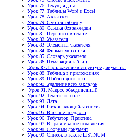
Урок 76. Текущая дата
Урок 77. Таблицы Word и Excel
Урок 78. Автотекст
Урок 79. Смотри таблицу
Урок 80. Ссылка без закладки
Урок 81. Переносы в тексте
Урок 82. Указатели
Урок 83. Элементы указателя
Урок 84. Формат указателя
Урок 85. Словарь указателя
Урок 86. Нумерация таблиц
Урок 87. Приложение в структуре документа
Урок 88. Таблица в приложениях
Урок 89. Шаблон договора
Урок 90. Удаление всех закладок
Урок 91. Макрос объединенный
Урок 92. Текстовое поле
Урок 93. Дата
Урок 94. Раскрывающийся список
Урок 95. Висячие предлоги
Урок 96. Табулятор. Практика
Урок 97. Выравнивание оглавления
Урок 98. Сборный документ
Урок 99. Список в тексте LISTNUM