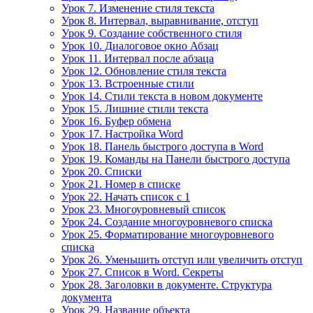
Урок 7. Изменение стиля текста
Урок 8. Интервал, выравнивание, отступ
Урок 9. Создание собственного стиля
Урок 10. Диалоговое окно Абзац
Урок 11. Интервал после абзаца
Урок 12. Обновление стиля текста
Урок 13. Встроенные стили
Урок 14. Стили текста в новом документе
Урок 15. Лишние стили текста
Урок 16. Буфер обмена
Урок 17. Настройка Word
Урок 18. Панель быстрого доступа в Word
Урок 19. Команды на Панели быстрого доступа
Урок 20. Списки
Урок 21. Номер в списке
Урок 22. Начать список с 1
Урок 23. Многоуровневый список
Урок 24. Создание многоуровневого списка
Урок 25. Форматирование многоуровневого
списка
Урок 26. Уменьшить отступ или увеличить отступ
Урок 27. Список в Word. Секреты
Урок 28. Заголовки в документе. Структура
документа
Урок 29. Название объекта