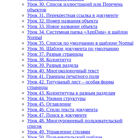
Урок 30. Список иллюстраций или Перечень
объектов
Урок 31. Перекрестная ссылка в документе
Урок 32. Номер названия объекта
Урок 33. Новое название объекта
Урок 34. Системная папка «AppData» и шаблон
Normal
Урок 35. Список по умолчанию в шаблоне Normal
Урок 36. Шаблон документа по умолчанию
Урок 37. Разрыв страницы
Урок 38. Колонтитул
Урок 39. Разрыв раздела
Урок 40. Многоколоночный текст
Урок 41. Границы печатного поля
Урок 42. Титульный лист – особая форма
страницы
Урок 43. Колонтитулы к разным разделам
Урок 44. Уровни структуры
Урок 45. Оглавление
Урок 46. Стили текста документа
Урок 47. Поиск в документе
Урок 48. Многоуровневый пользовательский
список
Урок 49. Управление стилями
Урок 50. Пользовательский шаблон