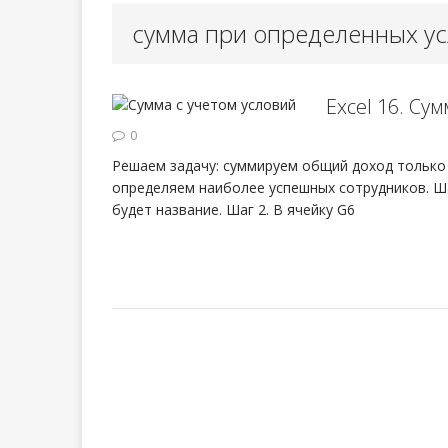
сумма при определенных у
Урок 98. Сб
[ 13.05.2024 ]
Excel 16. Су
Урок 97. Вы
[ 03.03.2024 ]
0
Решаем задачу: суммируем общий доход только 
определяем наиболее успешных сотрудников. Ша
будет название. Шаг 2. В ячейку G6