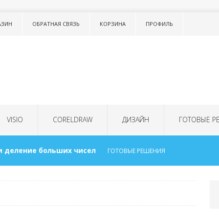
АЗИН
ОБРАТНАЯ СВЯЗЬ
КОРЗИНА
ПРОФИЛЬ
VISIO
CORELDRAW
ДИЗАЙН
ГОТОВЫЕ Р
и деление больших чисел
ГОТОВЫЕ РЕШЕНИЯ
исок в тексте LISTNUM
ТОНКОСТИ WORD
 для детей
ГОТОВЫЕ РЕШЕНИЯ