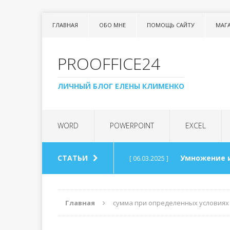
ГЛАВНАЯ
ОБО МНЕ
ПОМОЩЬ САЙТУ
МАГ
PROOFFICE24
ЛИЧНЫЙ БЛОГ ЕЛЕНЫ КЛИМЕНКО
WORD
POWERPOINT
EXCEL
СТАТЬИ
Умножение 
[ 06.03.2025 ]
Урок 99. Сп
[ 06.03.2025 ]
Главная
сумма при определенных условиях
Арифметика
[ 30.08.2024 ]