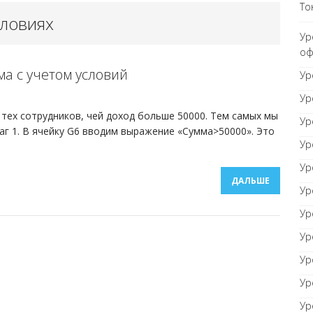
То
словиях
орный документ
ТОНКОСТИ WORD
Ур
оф
мма с учетом условий
равнивание оглавления
Ур
ТОНКОСТИ WORD
Ур
тех сотрудников, чей доход больше 50000. Тем самых мы
Ур
г 1. В ячейку G6 вводим выражение «Сумма>50000». Это
Ур
Ур
ДАЛЬШЕ
Ур
Ур
Ур
Ур
Ур
Ур