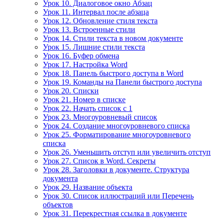
Урок 10. Диалоговое окно Абзац
Урок 11. Интервал после абзаца
Урок 12. Обновление стиля текста
Урок 13. Встроенные стили
Урок 14. Стили текста в новом документе
Урок 15. Лишние стили текста
Урок 16. Буфер обмена
Урок 17. Настройка Word
Урок 18. Панель быстрого доступа в Word
Урок 19. Команды на Панели быстрого доступа
Урок 20. Списки
Урок 21. Номер в списке
Урок 22. Начать список с 1
Урок 23. Многоуровневый список
Урок 24. Создание многоуровневого списка
Урок 25. Форматирование многоуровневого
списка
Урок 26. Уменьшить отступ или увеличить отступ
Урок 27. Список в Word. Секреты
Урок 28. Заголовки в документе. Структура
документа
Урок 29. Название объекта
Урок 30. Список иллюстраций или Перечень
объектов
Урок 31. Перекрестная ссылка в документе