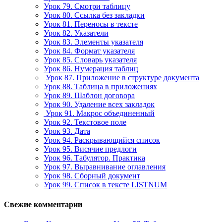
Урок 79. Смотри таблицу
Урок 80. Ссылка без закладки
Урок 81. Переносы в тексте
Урок 82. Указатели
Урок 83. Элементы указателя
Урок 84. Формат указателя
Урок 85. Словарь указателя
Урок 86. Нумерация таблиц
Урок 87. Приложение в структуре документа
Урок 88. Таблица в приложениях
Урок 89. Шаблон договора
Урок 90. Удаление всех закладок
Урок 91. Макрос объединенный
Урок 92. Текстовое поле
Урок 93. Дата
Урок 94. Раскрывающийся список
Урок 95. Висячие предлоги
Урок 96. Табулятор. Практика
Урок 97. Выравнивание оглавления
Урок 98. Сборный документ
Урок 99. Список в тексте LISTNUM
Свежие комментарии