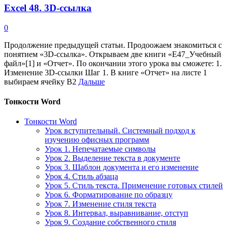
Excel 48. 3D-ссылка
0
Продолжение предыдущей статьи. Продоожаем знакомиться с
понятием «3D-ссылка». Открываем две книги «Е47_Учебный
файл»[1] и «Отчет». По окончании этого урока вы сможете: 1.
Изменение 3D-ссылки Шаг 1. В книге «Отчет» на листе 1
выбираем ячейку B2
Дальше
Тонкости Word
Тонкости Word
Урок вступительный. Системный подход к
изучению офисных программ
Урок 1. Непечатаемые символы
Урок 2. Выделение текста в документе
Урок 3. Шаблон документа и его изменение
Урок 4. Стиль абзаца
Урок 5. Стиль текста. Применение готовых стилей
Урок 6. Форматирование по образцу
Урок 7. Изменение стиля текста
Урок 8. Интервал, выравнивание, отступ
Урок 9. Создание собственного стиля