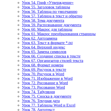
Урок 54. Гриф «Утверждение»
Урок 55. Заголовок таблицы
Урок 56. Таблица по умолчанию
Урок 57. Таблица в текст и обратно
Урок 58. Тема документа
Урок 59. Распознавание документа
Урок 60. Макрос для таблицы
Урок 61. Макрос преобразования страницы
Урок 62. Автозамена
Урок 63. Текст в формате *.txt
Урок 64. Верхний индекс
Урок 65. Замена символов
Урок 66. Создание списка в тексте
Урок 67. Организатор стилей текста
Урок 68. Формат номера
Урок 69. Рисунок в тексте
Урок 70. Рисунок в Word
Урок 71. Изображение в Word
Урок 72. Рисование в Word
Урок 73. Рисование Word
Урок 74. Табуляция
Урок 75. Сноска в документе
Урок 76. Текущая дата
Урок 77. Таблицы Word и Excel
Урок 78. Автотекст