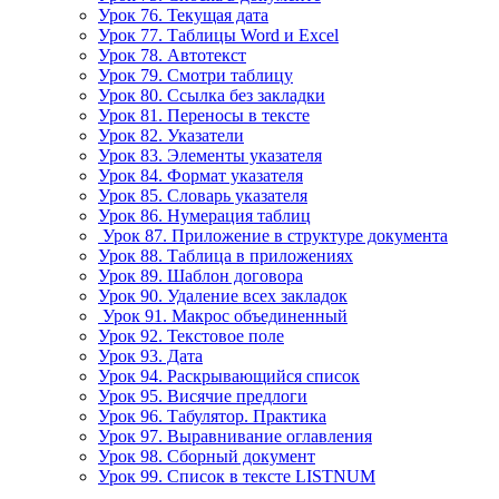
Урок 76. Текущая дата
Урок 77. Таблицы Word и Excel
Урок 78. Автотекст
Урок 79. Смотри таблицу
Урок 80. Ссылка без закладки
Урок 81. Переносы в тексте
Урок 82. Указатели
Урок 83. Элементы указателя
Урок 84. Формат указателя
Урок 85. Словарь указателя
Урок 86. Нумерация таблиц
Урок 87. Приложение в структуре документа
Урок 88. Таблица в приложениях
Урок 89. Шаблон договора
Урок 90. Удаление всех закладок
Урок 91. Макрос объединенный
Урок 92. Текстовое поле
Урок 93. Дата
Урок 94. Раскрывающийся список
Урок 95. Висячие предлоги
Урок 96. Табулятор. Практика
Урок 97. Выравнивание оглавления
Урок 98. Сборный документ
Урок 99. Список в тексте LISTNUM