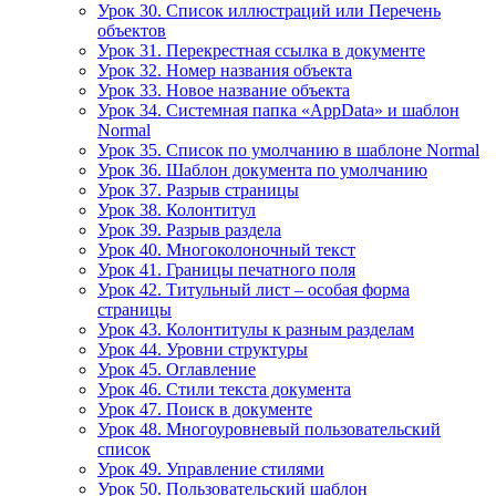
Урок 30. Список иллюстраций или Перечень
объектов
Урок 31. Перекрестная ссылка в документе
Урок 32. Номер названия объекта
Урок 33. Новое название объекта
Урок 34. Системная папка «AppData» и шаблон
Normal
Урок 35. Список по умолчанию в шаблоне Normal
Урок 36. Шаблон документа по умолчанию
Урок 37. Разрыв страницы
Урок 38. Колонтитул
Урок 39. Разрыв раздела
Урок 40. Многоколоночный текст
Урок 41. Границы печатного поля
Урок 42. Титульный лист – особая форма
страницы
Урок 43. Колонтитулы к разным разделам
Урок 44. Уровни структуры
Урок 45. Оглавление
Урок 46. Стили текста документа
Урок 47. Поиск в документе
Урок 48. Многоуровневый пользовательский
список
Урок 49. Управление стилями
Урок 50. Пользовательский шаблон