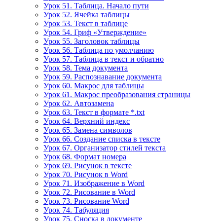
Урок 51. Таблица. Начало пути
Урок 52. Ячейка таблицы
Урок 53. Текст в таблице
Урок 54. Гриф «Утверждение»
Урок 55. Заголовок таблицы
Урок 56. Таблица по умолчанию
Урок 57. Таблица в текст и обратно
Урок 58. Тема документа
Урок 59. Распознавание документа
Урок 60. Макрос для таблицы
Урок 61. Макрос преобразования страницы
Урок 62. Автозамена
Урок 63. Текст в формате *.txt
Урок 64. Верхний индекс
Урок 65. Замена символов
Урок 66. Создание списка в тексте
Урок 67. Организатор стилей текста
Урок 68. Формат номера
Урок 69. Рисунок в тексте
Урок 70. Рисунок в Word
Урок 71. Изображение в Word
Урок 72. Рисование в Word
Урок 73. Рисование Word
Урок 74. Табуляция
Урок 75. Сноска в документе