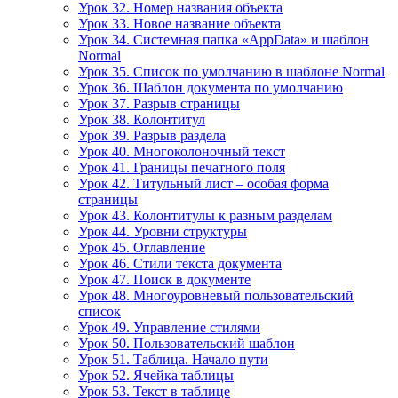
Урок 32. Номер названия объекта
Урок 33. Новое название объекта
Урок 34. Системная папка «AppData» и шаблон
Normal
Урок 35. Список по умолчанию в шаблоне Normal
Урок 36. Шаблон документа по умолчанию
Урок 37. Разрыв страницы
Урок 38. Колонтитул
Урок 39. Разрыв раздела
Урок 40. Многоколоночный текст
Урок 41. Границы печатного поля
Урок 42. Титульный лист – особая форма
страницы
Урок 43. Колонтитулы к разным разделам
Урок 44. Уровни структуры
Урок 45. Оглавление
Урок 46. Стили текста документа
Урок 47. Поиск в документе
Урок 48. Многоуровневый пользовательский
список
Урок 49. Управление стилями
Урок 50. Пользовательский шаблон
Урок 51. Таблица. Начало пути
Урок 52. Ячейка таблицы
Урок 53. Текст в таблице