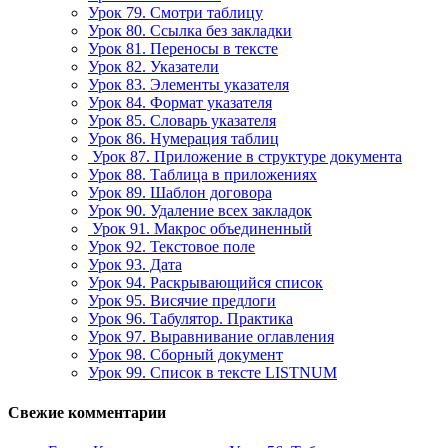
Урок 79. Смотри таблицу
Урок 80. Ссылка без закладки
Урок 81. Переносы в тексте
Урок 82. Указатели
Урок 83. Элементы указателя
Урок 84. Формат указателя
Урок 85. Словарь указателя
Урок 86. Нумерация таблиц
Урок 87. Приложение в структуре документа
Урок 88. Таблица в приложениях
Урок 89. Шаблон договора
Урок 90. Удаление всех закладок
Урок 91. Макрос объединенный
Урок 92. Текстовое поле
Урок 93. Дата
Урок 94. Раскрывающийся список
Урок 95. Висячие предлоги
Урок 96. Табулятор. Практика
Урок 97. Выравнивание оглавления
Урок 98. Сборный документ
Урок 99. Список в тексте LISTNUM
Свежие комментарии