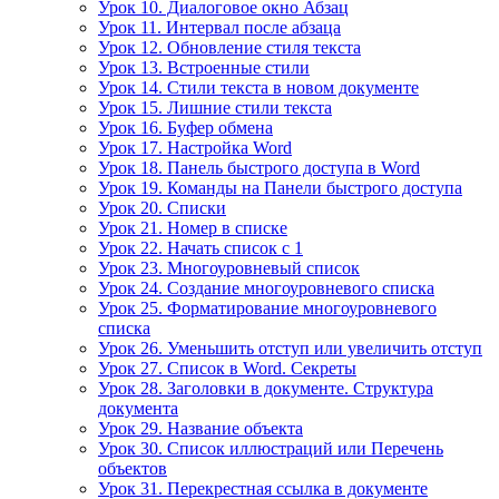
Урок 10. Диалоговое окно Абзац
Урок 11. Интервал после абзаца
Урок 12. Обновление стиля текста
Урок 13. Встроенные стили
Урок 14. Стили текста в новом документе
Урок 15. Лишние стили текста
Урок 16. Буфер обмена
Урок 17. Настройка Word
Урок 18. Панель быстрого доступа в Word
Урок 19. Команды на Панели быстрого доступа
Урок 20. Списки
Урок 21. Номер в списке
Урок 22. Начать список с 1
Урок 23. Многоуровневый список
Урок 24. Создание многоуровневого списка
Урок 25. Форматирование многоуровневого
списка
Урок 26. Уменьшить отступ или увеличить отступ
Урок 27. Список в Word. Секреты
Урок 28. Заголовки в документе. Структура
документа
Урок 29. Название объекта
Урок 30. Список иллюстраций или Перечень
объектов
Урок 31. Перекрестная ссылка в документе