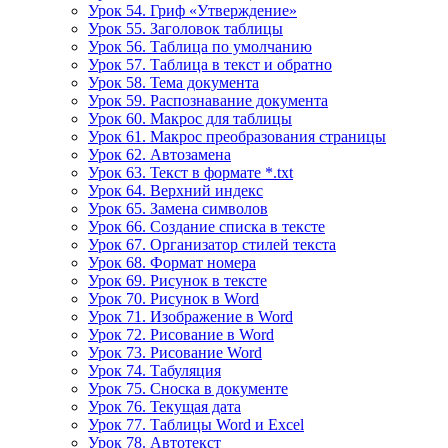
Урок 54. Гриф «Утверждение»
Урок 55. Заголовок таблицы
Урок 56. Таблица по умолчанию
Урок 57. Таблица в текст и обратно
Урок 58. Тема документа
Урок 59. Распознавание документа
Урок 60. Макрос для таблицы
Урок 61. Макрос преобразования страницы
Урок 62. Автозамена
Урок 63. Текст в формате *.txt
Урок 64. Верхний индекс
Урок 65. Замена символов
Урок 66. Создание списка в тексте
Урок 67. Организатор стилей текста
Урок 68. Формат номера
Урок 69. Рисунок в тексте
Урок 70. Рисунок в Word
Урок 71. Изображение в Word
Урок 72. Рисование в Word
Урок 73. Рисование Word
Урок 74. Табуляция
Урок 75. Сноска в документе
Урок 76. Текущая дата
Урок 77. Таблицы Word и Excel
Урок 78. Автотекст