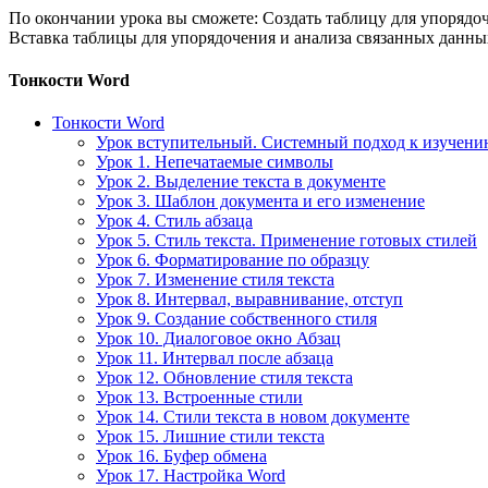
По окончании урока вы сможете: Создать таблицу для упорядоч
Вставка таблицы для упорядочения и анализа связанных данн
Тонкости Word
Тонкости Word
Урок вступительный. Системный подход к изучен
Урок 1. Непечатаемые символы
Урок 2. Выделение текста в документе
Урок 3. Шаблон документа и его изменение
Урок 4. Стиль абзаца
Урок 5. Стиль текста. Применение готовых стилей
Урок 6. Форматирование по образцу
Урок 7. Изменение стиля текста
Урок 8. Интервал, выравнивание, отступ
Урок 9. Создание собственного стиля
Урок 10. Диалоговое окно Абзац
Урок 11. Интервал после абзаца
Урок 12. Обновление стиля текста
Урок 13. Встроенные стили
Урок 14. Стили текста в новом документе
Урок 15. Лишние стили текста
Урок 16. Буфер обмена
Урок 17. Настройка Word