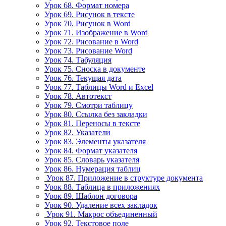
Урок 68. Формат номера
Урок 69. Рисунок в тексте
Урок 70. Рисунок в Word
Урок 71. Изображение в Word
Урок 72. Рисование в Word
Урок 73. Рисование Word
Урок 74. Табуляция
Урок 75. Сноска в документе
Урок 76. Текущая дата
Урок 77. Таблицы Word и Excel
Урок 78. Автотекст
Урок 79. Смотри таблицу
Урок 80. Ссылка без закладки
Урок 81. Переносы в тексте
Урок 82. Указатели
Урок 83. Элементы указателя
Урок 84. Формат указателя
Урок 85. Словарь указателя
Урок 86. Нумерация таблиц
Урок 87. Приложение в структуре документа
Урок 88. Таблица в приложениях
Урок 89. Шаблон договора
Урок 90. Удаление всех закладок
Урок 91. Макрос объединенный
Урок 92. Текстовое поле