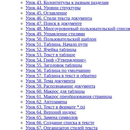
Урок 43. Колонтитулы к разным разделам
Урок 44. Уровни структуры
Урок 45. Оглавление
Урок 46. Стили текста документа
Урок 47. Поиск в документе
Урок 48. Многоуровневый пользовательский списо
Урок 49. Управление стилями
Урок 50. Пользовательский шаблон
Урок 51. Таблица. Начало пути
Урок 52. Ячейка таблицы
Урок 53. Текст в таблице
Урок 54. Гриф «Утверждение»
Урок 55. Заголовок таблицы
Урок 56. Таблица по умолчанию
Урок 57. Таблица в текст и обратно
Урок 58. Тема документа
Урок 59. Распознавание документа
Урок 60. Макрос для таблицы
Урок 61. Макрос преобразования страницы
Урок 62. Автозамена
Урок 63. Текст в формате *.txt
Урок 64. Верхний индекс
Урок 65. Замена символов
Урок 66. Создание списка в тексте
Урок 67. Организатор стилей текста