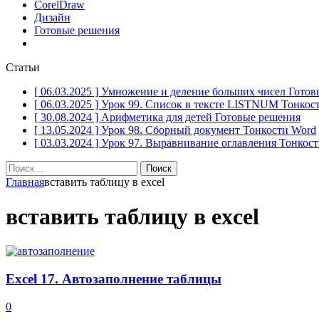
CorelDraw
Дизайн
Готовые решения
Статьи
[ 06.03.2025 ]
Умножение и деление больших чисел
Готов
[ 06.03.2025 ]
Урок 99. Список в тексте LISTNUM
Тонкос
[ 30.08.2024 ]
Арифметика для детей
Готовые решения
[ 13.05.2024 ]
Урок 98. Сборный документ
Тонкости Word
[ 03.03.2024 ]
Урок 97. Выравнивание оглавления
Тонкост
Найти:
Главная
вставить таблицу в excel
вставить таблицу в excel
Excel 17. Автозаполнение таблицы
0