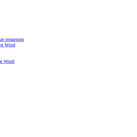
ые решения
ти Word
и Word