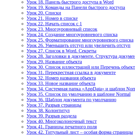
Урок 18. Панель быстрого доступа в Word
Урок 19. Команды на Панели быстрого доступа
Урок 20. Списки
Урок 21. Номер в списке
Урок 22. Начать список с 1
Урок 23. Многоуровневый список
Урок 24. Создание многоуровневого списка
Урок 25. Форматирование многоуровневого списка
Урок 26. Уменьшить отступ или увеличить отступ
Урок 27. Список в Word. Секреты
Урок 28. Заголовки в документе. Структура докуме
Урок 29. Название объекта
Урок 30. Список иллюстраций или Перечень объек
Урок 31. Перекрестная ссылка в документе
Урок 32. Номер названия объекта
Урок 33. Новое название объекта
Урок 34. Системная папка «AppData» и шаблон Nor
Урок 35. Список по умолчанию в шаблоне Normal
Урок 36. Шаблон документа по умолчанию
Урок 37. Разрыв страницы
Урок 38. Колонтитул
Урок 39. Разрыв раздела
Урок 40. Многоколоночный текст
Урок 41. Границы печатного поля
Урок 42. Титульный лист – особая форма страницы