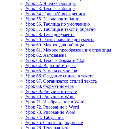
Урок 52. Ячейка таблицы
Урок 53. Текст в таблице
Урок 54. Гриф «Утверждение»
Урок 55. Заголовок таблицы
Урок 56. Таблица по умолчанию
Урок 57. Таблица в текст и обратно
Урок 58. Тема документа
Урок 59. Распознавание документа
Урок 60. Макрос для таблицы
Урок 61. Макрос преобразования страницы
Урок 62. Автозамена
Урок 63. Текст в формате *.txt
Урок 64. Верхний индекс
Урок 65. Замена символов
Урок 66. Создание списка в тексте
Урок 67. Организатор стилей текста
Урок 68. Формат номера
Урок 69. Рисунок в тексте
Урок 70. Рисунок в Word
Урок 71. Изображение в Word
Урок 72. Рисование в Word
Урок 73. Рисование Word
Урок 74. Табуляция
Урок 75. Сноска в документе
Урок 76. Текущая дата