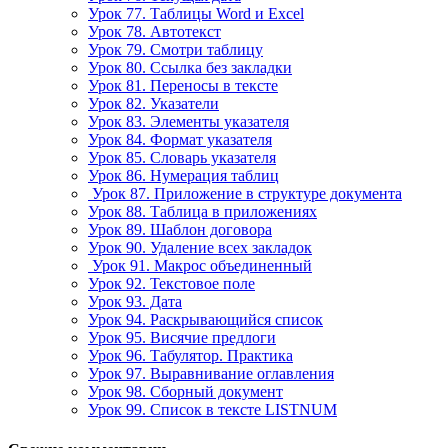
Урок 77. Таблицы Word и Excel
Урок 78. Автотекст
Урок 79. Смотри таблицу
Урок 80. Ссылка без закладки
Урок 81. Переносы в тексте
Урок 82. Указатели
Урок 83. Элементы указателя
Урок 84. Формат указателя
Урок 85. Словарь указателя
Урок 86. Нумерация таблиц
Урок 87. Приложение в структуре документа
Урок 88. Таблица в приложениях
Урок 89. Шаблон договора
Урок 90. Удаление всех закладок
Урок 91. Макрос объединенный
Урок 92. Текстовое поле
Урок 93. Дата
Урок 94. Раскрывающийся список
Урок 95. Висячие предлоги
Урок 96. Табулятор. Практика
Урок 97. Выравнивание оглавления
Урок 98. Сборный документ
Урок 99. Список в тексте LISTNUM