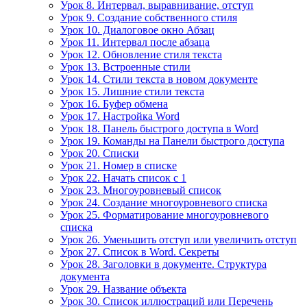
Урок 8. Интервал, выравнивание, отступ
Урок 9. Создание собственного стиля
Урок 10. Диалоговое окно Абзац
Урок 11. Интервал после абзаца
Урок 12. Обновление стиля текста
Урок 13. Встроенные стили
Урок 14. Стили текста в новом документе
Урок 15. Лишние стили текста
Урок 16. Буфер обмена
Урок 17. Настройка Word
Урок 18. Панель быстрого доступа в Word
Урок 19. Команды на Панели быстрого доступа
Урок 20. Списки
Урок 21. Номер в списке
Урок 22. Начать список с 1
Урок 23. Многоуровневый список
Урок 24. Создание многоуровневого списка
Урок 25. Форматирование многоуровневого
списка
Урок 26. Уменьшить отступ или увеличить отступ
Урок 27. Список в Word. Секреты
Урок 28. Заголовки в документе. Структура
документа
Урок 29. Название объекта
Урок 30. Список иллюстраций или Перечень