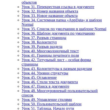
объектов
Урок 31. Перекрестная ссылка в документе
Урок 32. Номер названия объекта
Урок 33. Новое название объекта
Урок 34. Системная папка «AppData» и шаблон
Normal
Урок 35. Список по умолчанию в шаблоне Normal
Урок 36. Шаблон документа по умолчанию
Урок 37. Разрыв страницы
Урок 38. Колонтитул
Урок 39. Разрыв раздела
Урок 40. Многоколоночный текст
Урок 41. Границы печатного поля
Урок 42. Титульный лист – особая форма
страницы
Урок 43. Колонтитулы к разным разделам
Урок 44. Уровни структуры
Урок 45. Оглавление
Урок 46. Стили текста документа
Урок 47. Поиск в документе
Урок 48. Многоуровневый пользовательский
список
Урок 49. Управление стилями
Урок 50. Пользовательский шаблон
Урок 51. Таблица. Начало пути