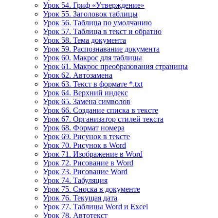
Урок 54. Гриф «Утверждение»
Урок 55. Заголовок таблицы
Урок 56. Таблица по умолчанию
Урок 57. Таблица в текст и обратно
Урок 58. Тема документа
Урок 59. Распознавание документа
Урок 60. Макрос для таблицы
Урок 61. Макрос преобразования страницы
Урок 62. Автозамена
Урок 63. Текст в формате *.txt
Урок 64. Верхний индекс
Урок 65. Замена символов
Урок 66. Создание списка в тексте
Урок 67. Организатор стилей текста
Урок 68. Формат номера
Урок 69. Рисунок в тексте
Урок 70. Рисунок в Word
Урок 71. Изображение в Word
Урок 72. Рисование в Word
Урок 73. Рисование Word
Урок 74. Табуляция
Урок 75. Сноска в документе
Урок 76. Текущая дата
Урок 77. Таблицы Word и Excel
Урок 78. Автотекст