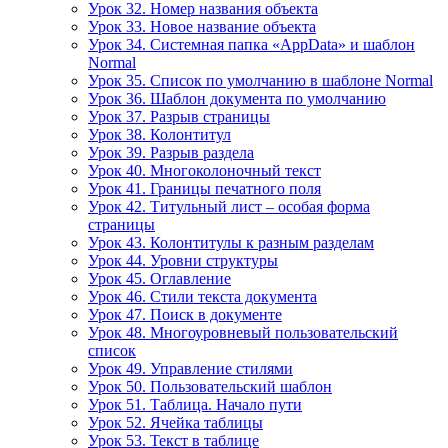
Урок 32. Номер названия объекта
Урок 33. Новое название объекта
Урок 34. Системная папка «AppData» и шаблон
Normal
Урок 35. Список по умолчанию в шаблоне Normal
Урок 36. Шаблон документа по умолчанию
Урок 37. Разрыв страницы
Урок 38. Колонтитул
Урок 39. Разрыв раздела
Урок 40. Многоколоночный текст
Урок 41. Границы печатного поля
Урок 42. Титульный лист – особая форма
страницы
Урок 43. Колонтитулы к разным разделам
Урок 44. Уровни структуры
Урок 45. Оглавление
Урок 46. Стили текста документа
Урок 47. Поиск в документе
Урок 48. Многоуровневый пользовательский
список
Урок 49. Управление стилями
Урок 50. Пользовательский шаблон
Урок 51. Таблица. Начало пути
Урок 52. Ячейка таблицы
Урок 53. Текст в таблице