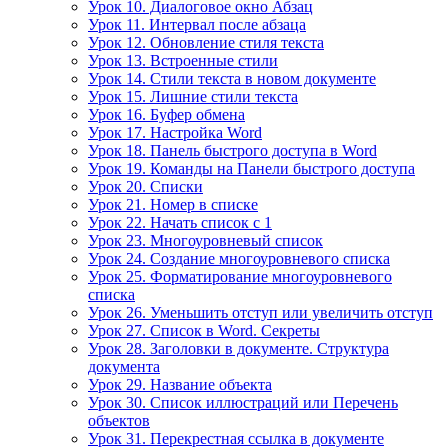
Урок 10. Диалоговое окно Абзац
Урок 11. Интервал после абзаца
Урок 12. Обновление стиля текста
Урок 13. Встроенные стили
Урок 14. Стили текста в новом документе
Урок 15. Лишние стили текста
Урок 16. Буфер обмена
Урок 17. Настройка Word
Урок 18. Панель быстрого доступа в Word
Урок 19. Команды на Панели быстрого доступа
Урок 20. Списки
Урок 21. Номер в списке
Урок 22. Начать список с 1
Урок 23. Многоуровневый список
Урок 24. Создание многоуровневого списка
Урок 25. Форматирование многоуровневого
списка
Урок 26. Уменьшить отступ или увеличить отступ
Урок 27. Список в Word. Секреты
Урок 28. Заголовки в документе. Структура
документа
Урок 29. Название объекта
Урок 30. Список иллюстраций или Перечень
объектов
Урок 31. Перекрестная ссылка в документе