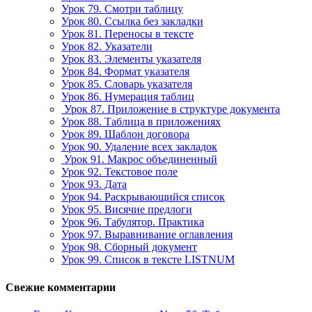
Урок 79. Смотри таблицу
Урок 80. Ссылка без закладки
Урок 81. Переносы в тексте
Урок 82. Указатели
Урок 83. Элементы указателя
Урок 84. Формат указателя
Урок 85. Словарь указателя
Урок 86. Нумерация таблиц
Урок 87. Приложение в структуре документа
Урок 88. Таблица в приложениях
Урок 89. Шаблон договора
Урок 90. Удаление всех закладок
Урок 91. Макрос объединенный
Урок 92. Текстовое поле
Урок 93. Дата
Урок 94. Раскрывающийся список
Урок 95. Висячие предлоги
Урок 96. Табулятор. Практика
Урок 97. Выравнивание оглавления
Урок 98. Сборный документ
Урок 99. Список в тексте LISTNUM
Свежие комментарии