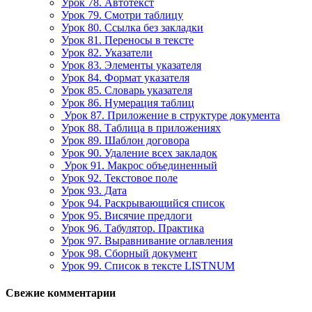
Урок 78. Автотекст
Урок 79. Смотри таблицу
Урок 80. Ссылка без закладки
Урок 81. Переносы в тексте
Урок 82. Указатели
Урок 83. Элементы указателя
Урок 84. Формат указателя
Урок 85. Словарь указателя
Урок 86. Нумерация таблиц
Урок 87. Приложение в структуре документа
Урок 88. Таблица в приложениях
Урок 89. Шаблон договора
Урок 90. Удаление всех закладок
Урок 91. Макрос объединенный
Урок 92. Текстовое поле
Урок 93. Дата
Урок 94. Раскрывающийся список
Урок 95. Висячие предлоги
Урок 96. Табулятор. Практика
Урок 97. Выравнивание оглавления
Урок 98. Сборный документ
Урок 99. Список в тексте LISTNUM
Свежие комментарии