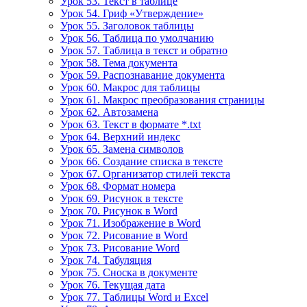
Урок 53. Текст в таблице
Урок 54. Гриф «Утверждение»
Урок 55. Заголовок таблицы
Урок 56. Таблица по умолчанию
Урок 57. Таблица в текст и обратно
Урок 58. Тема документа
Урок 59. Распознавание документа
Урок 60. Макрос для таблицы
Урок 61. Макрос преобразования страницы
Урок 62. Автозамена
Урок 63. Текст в формате *.txt
Урок 64. Верхний индекс
Урок 65. Замена символов
Урок 66. Создание списка в тексте
Урок 67. Организатор стилей текста
Урок 68. Формат номера
Урок 69. Рисунок в тексте
Урок 70. Рисунок в Word
Урок 71. Изображение в Word
Урок 72. Рисование в Word
Урок 73. Рисование Word
Урок 74. Табуляция
Урок 75. Сноска в документе
Урок 76. Текущая дата
Урок 77. Таблицы Word и Excel