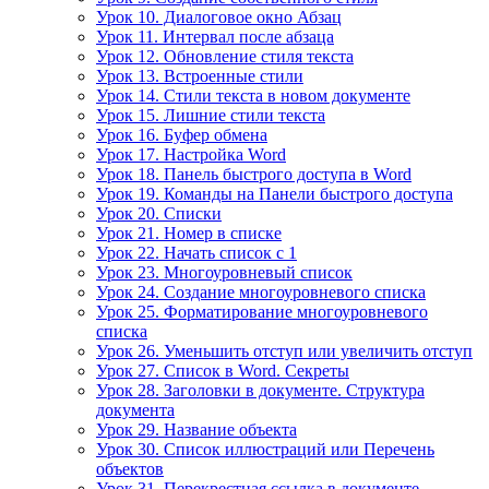
Урок 10. Диалоговое окно Абзац
Урок 11. Интервал после абзаца
Урок 12. Обновление стиля текста
Урок 13. Встроенные стили
Урок 14. Стили текста в новом документе
Урок 15. Лишние стили текста
Урок 16. Буфер обмена
Урок 17. Настройка Word
Урок 18. Панель быстрого доступа в Word
Урок 19. Команды на Панели быстрого доступа
Урок 20. Списки
Урок 21. Номер в списке
Урок 22. Начать список с 1
Урок 23. Многоуровневый список
Урок 24. Создание многоуровневого списка
Урок 25. Форматирование многоуровневого
списка
Урок 26. Уменьшить отступ или увеличить отступ
Урок 27. Список в Word. Секреты
Урок 28. Заголовки в документе. Структура
документа
Урок 29. Название объекта
Урок 30. Список иллюстраций или Перечень
объектов
Урок 31. Перекрестная ссылка в документе