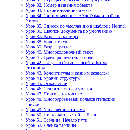
Урок 32. Номер названия объекта
Урок 33. Новое название объекта
Урок 34. Системная папка «AppData» и шаблон
Normal
Урок 35. Список по умолчанию в шаблоне Normal
Урок 36. Шаблон документа по умолчанию
Урок 37. Разрыв страницы
Урок 38. Колонтитул
Урок 39. Разрыв раздела
Урок 40. Многоколоночный текст
Урок 41. Границы печатного поля
Урок 42. Титульный лист – особая форма
страницы
Урок 43. Колонтитулы к разным разделам
Урок 44. Уровни структуры
Урок 45. Оглавление
Урок 46. Стили текста документа
Урок 47. Поиск в документе
Урок 48. Многоуровневый пользовательский
список
Урок 49. Управление стилями
Урок 50. Пользовательский шаблон
Урок 51. Таблица. Начало пути
Урок 52. Ячейка таблицы