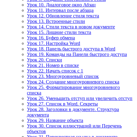
Урок 10. Диалоговое окно Абзац
Урок 11. Интервал после абзаца
Урок 12. Обновление стиля текста
Урок 13. Встроенные стили
Урок 14. Стили текста в новом документе
Урок 15. Лишние стили текста
Урок 16. Буфер обмена
Урок 17. Настройка Word
Урок 18. Панель быстрого доступа в Word
Урок 19. Команды на Панели быстрого доступа
Урок 20. Списки
Урок 21. Номер в списке
Урок 22. Начать список с 1
Урок 23. Многоуровневый список
Урок 24. Создание многоуровневого списка
Урок 25. Форматирование многоуровневого
списка
Урок 26. Уменьшить отступ или увеличить отступ
Урок 27. Список в Word. Секреты
Урок 28. Заголовки в документе. Структура
документа
Урок 29. Название объекта
Урок 30. Список иллюстраций или Перечень
объектов
Урок 31. Перекрестная ссылка в документе