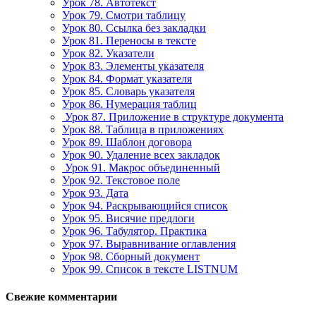
Урок 78. Автотекст
Урок 79. Смотри таблицу
Урок 80. Ссылка без закладки
Урок 81. Переносы в тексте
Урок 82. Указатели
Урок 83. Элементы указателя
Урок 84. Формат указателя
Урок 85. Словарь указателя
Урок 86. Нумерация таблиц
Урок 87. Приложение в структуре документа
Урок 88. Таблица в приложениях
Урок 89. Шаблон договора
Урок 90. Удаление всех закладок
Урок 91. Макрос объединенный
Урок 92. Текстовое поле
Урок 93. Дата
Урок 94. Раскрывающийся список
Урок 95. Висячие предлоги
Урок 96. Табулятор. Практика
Урок 97. Выравнивание оглавления
Урок 98. Сборный документ
Урок 99. Список в тексте LISTNUM
Свежие комментарии