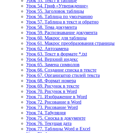
Урок 53. Текст в таблице
Урок 54. Гриф «Утверждение»
Урок 55. Заголовок таблицы
Урок 56. Таблица по умолчанию
Урок 57. Таблица в текст и обратно
Урок 58. Тема документа
Урок 59. Распознавание документа
Урок 60. Макрос для таблицы
Урок 61. Макрос преобразования страницы
Урок 62. Автозамена
Урок 63. Текст в формате *.txt
Урок 64. Верхний индекс
Урок 65. Замена символов
Урок 66. Создание списка в тексте
Урок 67. Организатор стилей текста
Урок 68. Формат номера
Урок 69. Рисунок в тексте
Урок 70. Рисунок в Word
Урок 71. Изображение в Word
Урок 72. Рисование в Word
Урок 73. Рисование Word
Урок 74. Табуляция
Урок 75. Сноска в документе
Урок 76. Текущая дата
Урок 77. Таблицы Word и Excel