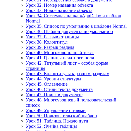
Урок 32. Номер названия объекта
Урок 33. Новое название объекта
Урок 34. Системная папка «AppData» и шаблон
Normal
Урок 35. Список по умолчанию в шаблоне Normal
Урок 36. Шаблон документа по умолчанию
Урок 37. Разрыв страницы
Урок 38. Колонтитул
Урок 39. Разрыв раздела
Урок 40. Многоколоночный текст
Урок 41. Границы печатного поля
Урок 42. Титульный лист – особая форма
страницы
Урок 43. Колонтитулы к разным разделам
Урок 44. Уровни структуры
Урок 45. Оглавление
Урок 46. Стили текста документа
Урок 47. Поиск в документе
Урок 48. Многоуровневый пользовательский
список
Урок 49. Управление стилями
Урок 50. Пользовательский шаблон
Урок 51. Таблица. Начало пути
Урок 52. Ячейка таблицы