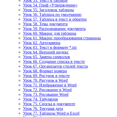
Урок 53. Текст в таблице
Урок 54. Гриф «Утверждение»
Урок 55. Заголовок таблицы
Урок 56. Таблица по умолчанию
Урок 57. Таблица в текст и обратно
Урок 58. Тема документа
Урок 59. Распознавание документа
Урок 60. Макрос для таблицы
Урок 61. Макрос преобразования страницы
Урок 62. Автозамена
Урок 63. Текст в формате *.txt
Урок 64. Верхний индекс
Урок 65. Замена символов
Урок 66. Создание списка в тексте
Урок 67. Организатор стилей текста
Урок 68. Формат номера
Урок 69. Рисунок в тексте
Урок 70. Рисунок в Word
Урок 71. Изображение в Word
Урок 72. Рисование в Word
Урок 73. Рисование Word
Урок 74. Табуляция
Урок 75. Сноска в документе
Урок 76. Текущая дата
Урок 77. Таблицы Word и Excel