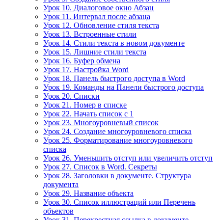
Урок 10. Диалоговое окно Абзац
Урок 11. Интервал после абзаца
Урок 12. Обновление стиля текста
Урок 13. Встроенные стили
Урок 14. Стили текста в новом документе
Урок 15. Лишние стили текста
Урок 16. Буфер обмена
Урок 17. Настройка Word
Урок 18. Панель быстрого доступа в Word
Урок 19. Команды на Панели быстрого доступа
Урок 20. Списки
Урок 21. Номер в списке
Урок 22. Начать список с 1
Урок 23. Многоуровневый список
Урок 24. Создание многоуровневого списка
Урок 25. Форматирование многоуровневого
списка
Урок 26. Уменьшить отступ или увеличить отступ
Урок 27. Список в Word. Секреты
Урок 28. Заголовки в документе. Структура
документа
Урок 29. Название объекта
Урок 30. Список иллюстраций или Перечень
объектов
Урок 31. Перекрестная ссылка в документе