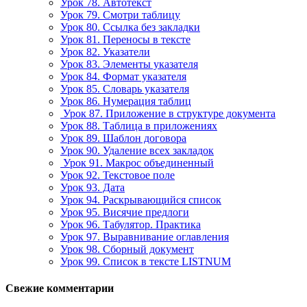
Урок 78. Автотекст
Урок 79. Смотри таблицу
Урок 80. Ссылка без закладки
Урок 81. Переносы в тексте
Урок 82. Указатели
Урок 83. Элементы указателя
Урок 84. Формат указателя
Урок 85. Словарь указателя
Урок 86. Нумерация таблиц
Урок 87. Приложение в структуре документа
Урок 88. Таблица в приложениях
Урок 89. Шаблон договора
Урок 90. Удаление всех закладок
Урок 91. Макрос объединенный
Урок 92. Текстовое поле
Урок 93. Дата
Урок 94. Раскрывающийся список
Урок 95. Висячие предлоги
Урок 96. Табулятор. Практика
Урок 97. Выравнивание оглавления
Урок 98. Сборный документ
Урок 99. Список в тексте LISTNUM
Свежие комментарии