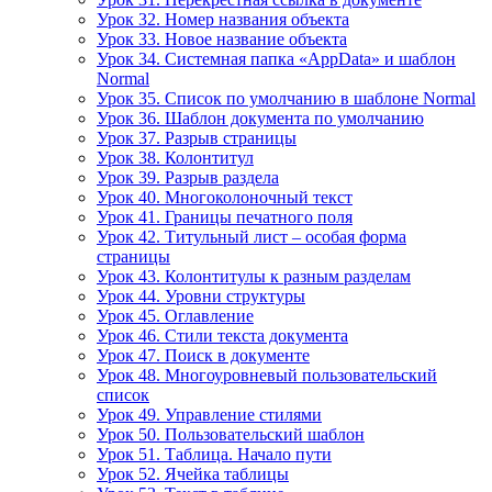
Урок 32. Номер названия объекта
Урок 33. Новое название объекта
Урок 34. Системная папка «AppData» и шаблон
Normal
Урок 35. Список по умолчанию в шаблоне Normal
Урок 36. Шаблон документа по умолчанию
Урок 37. Разрыв страницы
Урок 38. Колонтитул
Урок 39. Разрыв раздела
Урок 40. Многоколоночный текст
Урок 41. Границы печатного поля
Урок 42. Титульный лист – особая форма
страницы
Урок 43. Колонтитулы к разным разделам
Урок 44. Уровни структуры
Урок 45. Оглавление
Урок 46. Стили текста документа
Урок 47. Поиск в документе
Урок 48. Многоуровневый пользовательский
список
Урок 49. Управление стилями
Урок 50. Пользовательский шаблон
Урок 51. Таблица. Начало пути
Урок 52. Ячейка таблицы