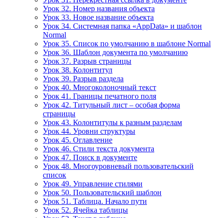
Урок 32. Номер названия объекта
Урок 33. Новое название объекта
Урок 34. Системная папка «AppData» и шаблон
Normal
Урок 35. Список по умолчанию в шаблоне Normal
Урок 36. Шаблон документа по умолчанию
Урок 37. Разрыв страницы
Урок 38. Колонтитул
Урок 39. Разрыв раздела
Урок 40. Многоколоночный текст
Урок 41. Границы печатного поля
Урок 42. Титульный лист – особая форма
страницы
Урок 43. Колонтитулы к разным разделам
Урок 44. Уровни структуры
Урок 45. Оглавление
Урок 46. Стили текста документа
Урок 47. Поиск в документе
Урок 48. Многоуровневый пользовательский
список
Урок 49. Управление стилями
Урок 50. Пользовательский шаблон
Урок 51. Таблица. Начало пути
Урок 52. Ячейка таблицы