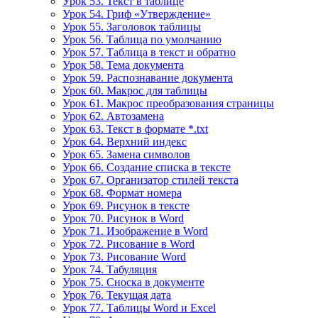
Урок 53. Текст в таблице
Урок 54. Гриф «Утверждение»
Урок 55. Заголовок таблицы
Урок 56. Таблица по умолчанию
Урок 57. Таблица в текст и обратно
Урок 58. Тема документа
Урок 59. Распознавание документа
Урок 60. Макрос для таблицы
Урок 61. Макрос преобразования страницы
Урок 62. Автозамена
Урок 63. Текст в формате *.txt
Урок 64. Верхний индекс
Урок 65. Замена символов
Урок 66. Создание списка в тексте
Урок 67. Организатор стилей текста
Урок 68. Формат номера
Урок 69. Рисунок в тексте
Урок 70. Рисунок в Word
Урок 71. Изображение в Word
Урок 72. Рисование в Word
Урок 73. Рисование Word
Урок 74. Табуляция
Урок 75. Сноска в документе
Урок 76. Текущая дата
Урок 77. Таблицы Word и Excel