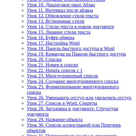
Урок 10. Диалоговое окно Абзац
Урок 11. Интервал после абзаца
Урок 12. Обновление стиля текста
Урок 13. Встроенные стили
Урок 14. Стили текста в новом документе
Урок 15. Лишние стили текста
Урок 16. Буфер обмена
Урок 17. Настройка Word
Урок 18. Панель быстрого доступа в Word
Урок 19. Команды на Панели быстрого доступа
Урок 20. Списки
Урок 21. Номер в списке
Урок 22. Начать список с 1
Урок 23. Многоуровневый список
Урок 24. Создание многоуровневого списка
Урок 25. Форматирование многоуровневого
списка
Урок 26. Уменьшить отступ или увеличить отступ
Урок 27. Список в Word. Секреты
Урок 28. Заголовки в документе. Структура
документа
Урок 29. Название объекта
Урок 30. Список иллюстраций или Перечень
объектов
Урок 31. Перекрестная ссылка в документе