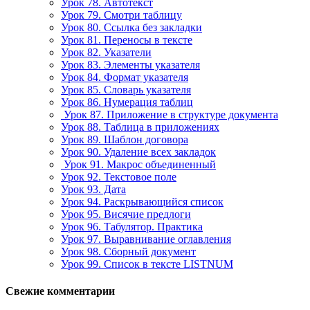
Урок 78. Автотекст
Урок 79. Смотри таблицу
Урок 80. Ссылка без закладки
Урок 81. Переносы в тексте
Урок 82. Указатели
Урок 83. Элементы указателя
Урок 84. Формат указателя
Урок 85. Словарь указателя
Урок 86. Нумерация таблиц
Урок 87. Приложение в структуре документа
Урок 88. Таблица в приложениях
Урок 89. Шаблон договора
Урок 90. Удаление всех закладок
Урок 91. Макрос объединенный
Урок 92. Текстовое поле
Урок 93. Дата
Урок 94. Раскрывающийся список
Урок 95. Висячие предлоги
Урок 96. Табулятор. Практика
Урок 97. Выравнивание оглавления
Урок 98. Сборный документ
Урок 99. Список в тексте LISTNUM
Свежие комментарии