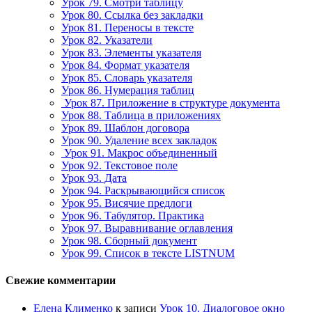
Урок 79. Смотри таблицу
Урок 80. Ссылка без закладки
Урок 81. Переносы в тексте
Урок 82. Указатели
Урок 83. Элементы указателя
Урок 84. Формат указателя
Урок 85. Словарь указателя
Урок 86. Нумерация таблиц
Урок 87. Приложение в структуре документа
Урок 88. Таблица в приложениях
Урок 89. Шаблон договора
Урок 90. Удаление всех закладок
Урок 91. Макрос объединенный
Урок 92. Текстовое поле
Урок 93. Дата
Урок 94. Раскрывающийся список
Урок 95. Висячие предлоги
Урок 96. Табулятор. Практика
Урок 97. Выравнивание оглавления
Урок 98. Сборный документ
Урок 99. Список в тексте LISTNUM
Свежие комментарии
Елена Клименко
к записи
Урок 10. Диалоговое окно