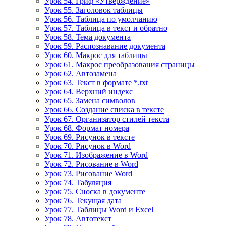
Урок 54. Гриф «Утверждение»
Урок 55. Заголовок таблицы
Урок 56. Таблица по умолчанию
Урок 57. Таблица в текст и обратно
Урок 58. Тема документа
Урок 59. Распознавание документа
Урок 60. Макрос для таблицы
Урок 61. Макрос преобразования страницы
Урок 62. Автозамена
Урок 63. Текст в формате *.txt
Урок 64. Верхний индекс
Урок 65. Замена символов
Урок 66. Создание списка в тексте
Урок 67. Организатор стилей текста
Урок 68. Формат номера
Урок 69. Рисунок в тексте
Урок 70. Рисунок в Word
Урок 71. Изображение в Word
Урок 72. Рисование в Word
Урок 73. Рисование Word
Урок 74. Табуляция
Урок 75. Сноска в документе
Урок 76. Текущая дата
Урок 77. Таблицы Word и Excel
Урок 78. Автотекст