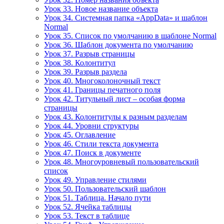
Урок 33. Новое название объекта
Урок 34. Системная папка «AppData» и шаблон
Normal
Урок 35. Список по умолчанию в шаблоне Normal
Урок 36. Шаблон документа по умолчанию
Урок 37. Разрыв страницы
Урок 38. Колонтитул
Урок 39. Разрыв раздела
Урок 40. Многоколоночный текст
Урок 41. Границы печатного поля
Урок 42. Титульный лист – особая форма
страницы
Урок 43. Колонтитулы к разным разделам
Урок 44. Уровни структуры
Урок 45. Оглавление
Урок 46. Стили текста документа
Урок 47. Поиск в документе
Урок 48. Многоуровневый пользовательский
список
Урок 49. Управление стилями
Урок 50. Пользовательский шаблон
Урок 51. Таблица. Начало пути
Урок 52. Ячейка таблицы
Урок 53. Текст в таблице