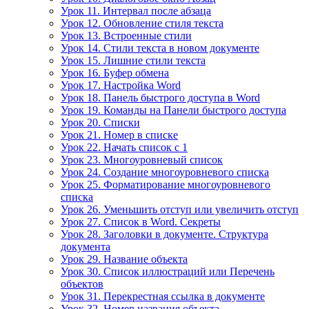
Урок 11. Интервал после абзаца
Урок 12. Обновление стиля текста
Урок 13. Встроенные стили
Урок 14. Стили текста в новом документе
Урок 15. Лишние стили текста
Урок 16. Буфер обмена
Урок 17. Настройка Word
Урок 18. Панель быстрого доступа в Word
Урок 19. Команды на Панели быстрого доступа
Урок 20. Списки
Урок 21. Номер в списке
Урок 22. Начать список с 1
Урок 23. Многоуровневый список
Урок 24. Создание многоуровневого списка
Урок 25. Форматирование многоуровневого
списка
Урок 26. Уменьшить отступ или увеличить отступ
Урок 27. Список в Word. Секреты
Урок 28. Заголовки в документе. Структура
документа
Урок 29. Название объекта
Урок 30. Список иллюстраций или Перечень
объектов
Урок 31. Перекрестная ссылка в документе
Урок 32. Номер названия объекта