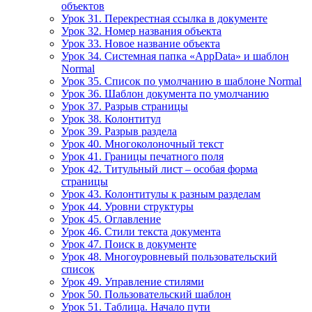
объектов
Урок 31. Перекрестная ссылка в документе
Урок 32. Номер названия объекта
Урок 33. Новое название объекта
Урок 34. Системная папка «AppData» и шаблон
Normal
Урок 35. Список по умолчанию в шаблоне Normal
Урок 36. Шаблон документа по умолчанию
Урок 37. Разрыв страницы
Урок 38. Колонтитул
Урок 39. Разрыв раздела
Урок 40. Многоколоночный текст
Урок 41. Границы печатного поля
Урок 42. Титульный лист – особая форма
страницы
Урок 43. Колонтитулы к разным разделам
Урок 44. Уровни структуры
Урок 45. Оглавление
Урок 46. Стили текста документа
Урок 47. Поиск в документе
Урок 48. Многоуровневый пользовательский
список
Урок 49. Управление стилями
Урок 50. Пользовательский шаблон
Урок 51. Таблица. Начало пути