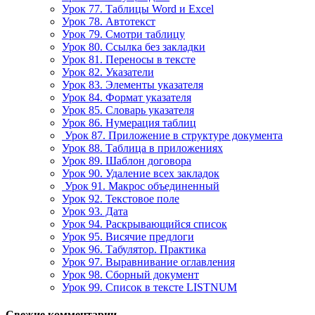
Урок 77. Таблицы Word и Excel
Урок 78. Автотекст
Урок 79. Смотри таблицу
Урок 80. Ссылка без закладки
Урок 81. Переносы в тексте
Урок 82. Указатели
Урок 83. Элементы указателя
Урок 84. Формат указателя
Урок 85. Словарь указателя
Урок 86. Нумерация таблиц
Урок 87. Приложение в структуре документа
Урок 88. Таблица в приложениях
Урок 89. Шаблон договора
Урок 90. Удаление всех закладок
Урок 91. Макрос объединенный
Урок 92. Текстовое поле
Урок 93. Дата
Урок 94. Раскрывающийся список
Урок 95. Висячие предлоги
Урок 96. Табулятор. Практика
Урок 97. Выравнивание оглавления
Урок 98. Сборный документ
Урок 99. Список в тексте LISTNUM
Свежие комментарии