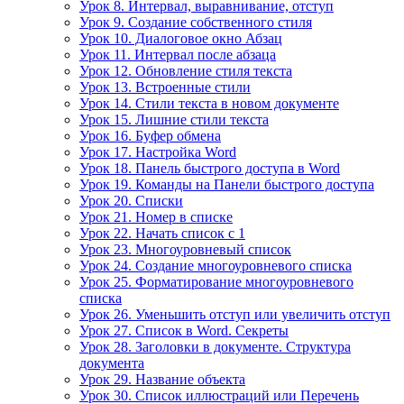
Урок 8. Интервал, выравнивание, отступ
Урок 9. Создание собственного стиля
Урок 10. Диалоговое окно Абзац
Урок 11. Интервал после абзаца
Урок 12. Обновление стиля текста
Урок 13. Встроенные стили
Урок 14. Стили текста в новом документе
Урок 15. Лишние стили текста
Урок 16. Буфер обмена
Урок 17. Настройка Word
Урок 18. Панель быстрого доступа в Word
Урок 19. Команды на Панели быстрого доступа
Урок 20. Списки
Урок 21. Номер в списке
Урок 22. Начать список с 1
Урок 23. Многоуровневый список
Урок 24. Создание многоуровневого списка
Урок 25. Форматирование многоуровневого
списка
Урок 26. Уменьшить отступ или увеличить отступ
Урок 27. Список в Word. Секреты
Урок 28. Заголовки в документе. Структура
документа
Урок 29. Название объекта
Урок 30. Список иллюстраций или Перечень