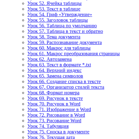
Урок 52. Ячейка таблицы
Урок 53. Текст в таблице
Урок 54. Гриф «Утверждение»
Урок 55. Заголовок таблицы
Урок 56. Таблица по умолчанию
Урок 57. Таблица в текст и обратно
Урок 58. Тема документа
Урок 59. Распознавание документа
Урок 60. Макрос для таблицы
Урок 61. Макрос преобразования страницы
Урок 62. Автозамена
Урок 63. Текст в формате *.txt
Урок 64. Верхний индекс
Урок 65. Замена символов
Урок 66. Создание списка в тексте
Урок 67. Организатор стилей текста
Урок 68. Формат номера
Урок 69. Рисунок в тексте
Урок 70. Рисунок в Word
Урок 71. Изображение в Word
Урок 72. Рисование в Word
Урок 73. Рисование Word
Урок 74. Табуляция
Урок 75. Сноска в документе
Урок 76. Текущая дата