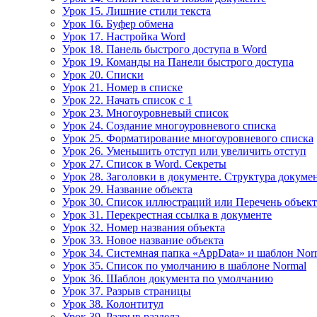
Урок 15. Лишние стили текста
Урок 16. Буфер обмена
Урок 17. Настройка Word
Урок 18. Панель быстрого доступа в Word
Урок 19. Команды на Панели быстрого доступа
Урок 20. Списки
Урок 21. Номер в списке
Урок 22. Начать список с 1
Урок 23. Многоуровневый список
Урок 24. Создание многоуровневого списка
Урок 25. Форматирование многоуровневого списка
Урок 26. Уменьшить отступ или увеличить отступ
Урок 27. Список в Word. Секреты
Урок 28. Заголовки в документе. Структура докуме
Урок 29. Название объекта
Урок 30. Список иллюстраций или Перечень объек
Урок 31. Перекрестная ссылка в документе
Урок 32. Номер названия объекта
Урок 33. Новое название объекта
Урок 34. Системная папка «AppData» и шаблон Nor
Урок 35. Список по умолчанию в шаблоне Normal
Урок 36. Шаблон документа по умолчанию
Урок 37. Разрыв страницы
Урок 38. Колонтитул
Урок 39. Разрыв раздела