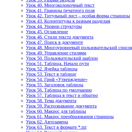
Урок 40. Многоколоночный текст
Урок 41. Границы печатного поля
Урок 42. Титульный лист – особая форма страницы
Урок 43. Колонтитулы к разным разделам
Урок 44. Уровни структуры
Урок 45. Оглавление
Урок 46. Стили текста документа
Урок 47. Поиск в документе
Урок 48. Многоуровневый пользовательский списо
Урок 49. Управление стилями
Урок 50. Пользовательский шаблон
Урок 51. Таблица. Начало пути
Урок 52. Ячейка таблицы
Урок 53. Текст в таблице
Урок 54. Гриф «Утверждение»
Урок 55. Заголовок таблицы
Урок 56. Таблица по умолчанию
Урок 57. Таблица в текст и обратно
Урок 58. Тема документа
Урок 59. Распознавание документа
Урок 60. Макрос для таблицы
Урок 61. Макрос преобразования страницы
Урок 62. Автозамена
Урок 63. Текст в формате *.txt