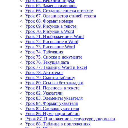
Урок 64. Верхний индекс
Урок 65. Замена символов
Урок 66. Создание списка в тексте
Урок 67. Организатор стилей текста
Урок 68. Формат номера
Урок 69. Рисунок в тексте
Урок 70. Рисунок в Word
Урок 71. Изображение в Word
Урок 72. Рисование в Word
Урок 73. Рисование Word
Урок 74. Табуляция
Урок 75. Сноска в документе
Урок 76. Текущая дата
Урок 77. Таблицы Word и Excel
Урок 78. Автотекст
Урок 79. Смотри таблицу
Урок 80. Ссылка без закладки
Урок 81. Переносы в тексте
Урок 82. Указатели
Урок 83. Элементы указателя
Урок 84. Формат указателя
Урок 85. Словарь указателя
Урок 86. Нумерация таблиц
Урок 87. Приложение в структуре документа
Урок 88. Таблица в приложениях