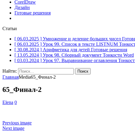
CorelDraw
Дизайн
Готовые решения
Статьи
[ 06.03.2025 ]
Умножение и деление больших чисел
Готов
[ 06.03.2025 ]
Урок 99. Список в тексте LISTNUM
Тонкос
[ 30.08.2024 ]
Арифметика для детей
Готовые решения
[ 13.05.2024 ]
Урок 98. Сборный документ
Тонкости Word
[ 03.03.2024 ]
Урок 97. Выравнивание оглавления
Тонкост
Найти:
Главная
Media
65_Финал-2
65_Финал-2
Elena
0
Previous image
Next image