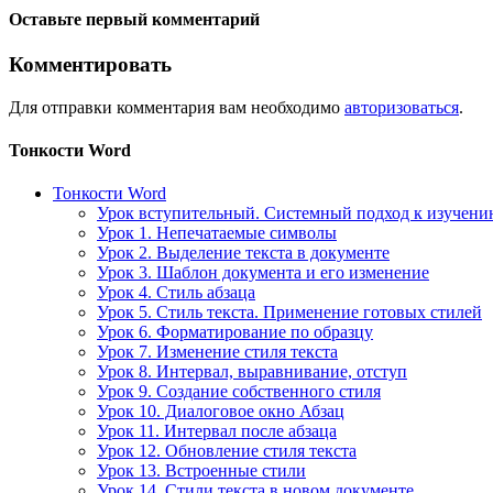
Оставьте первый комментарий
Комментировать
Для отправки комментария вам необходимо
авторизоваться
.
Тонкости Word
Тонкости Word
Урок вступительный. Системный подход к изучен
Урок 1. Непечатаемые символы
Урок 2. Выделение текста в документе
Урок 3. Шаблон документа и его изменение
Урок 4. Стиль абзаца
Урок 5. Стиль текста. Применение готовых стилей
Урок 6. Форматирование по образцу
Урок 7. Изменение стиля текста
Урок 8. Интервал, выравнивание, отступ
Урок 9. Создание собственного стиля
Урок 10. Диалоговое окно Абзац
Урок 11. Интервал после абзаца
Урок 12. Обновление стиля текста
Урок 13. Встроенные стили
Урок 14. Стили текста в новом документе