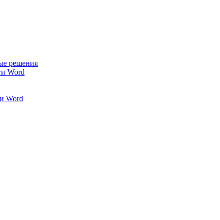
ые решения
ти Word
и Word