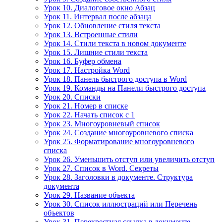
Урок 10. Диалоговое окно Абзац
Урок 11. Интервал после абзаца
Урок 12. Обновление стиля текста
Урок 13. Встроенные стили
Урок 14. Стили текста в новом документе
Урок 15. Лишние стили текста
Урок 16. Буфер обмена
Урок 17. Настройка Word
Урок 18. Панель быстрого доступа в Word
Урок 19. Команды на Панели быстрого доступа
Урок 20. Списки
Урок 21. Номер в списке
Урок 22. Начать список с 1
Урок 23. Многоуровневый список
Урок 24. Создание многоуровневого списка
Урок 25. Форматирование многоуровневого
списка
Урок 26. Уменьшить отступ или увеличить отступ
Урок 27. Список в Word. Секреты
Урок 28. Заголовки в документе. Структура
документа
Урок 29. Название объекта
Урок 30. Список иллюстраций или Перечень
объектов
Урок 31. Перекрестная ссылка в документе