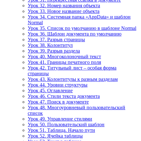
Урок 32. Номер названия объекта
Урок 33. Новое название объекта
Урок 34. Системная папка «AppData» и шаблон
Normal
Урок 35. Список по умолчанию в шаблоне Normal
Урок 36. Шаблон документа по умолчанию
Урок 37. Разрыв страницы
Урок 38. Колонтитул
Урок 39. Разрыв раздела
Урок 40. Многоколоночный текст
Урок 41. Границы печатного поля
Урок 42. Титульный лист – особая форма
страницы
Урок 43. Колонтитулы к разным разделам
Урок 44. Уровни структуры
Урок 45. Оглавление
Урок 46. Стили текста документа
Урок 47. Поиск в документе
Урок 48. Многоуровневый пользовательский
список
Урок 49. Управление стилями
Урок 50. Пользовательский шаблон
Урок 51. Таблица. Начало пути
Урок 52. Ячейка таблицы