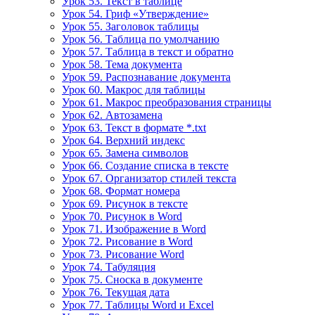
Урок 53. Текст в таблице
Урок 54. Гриф «Утверждение»
Урок 55. Заголовок таблицы
Урок 56. Таблица по умолчанию
Урок 57. Таблица в текст и обратно
Урок 58. Тема документа
Урок 59. Распознавание документа
Урок 60. Макрос для таблицы
Урок 61. Макрос преобразования страницы
Урок 62. Автозамена
Урок 63. Текст в формате *.txt
Урок 64. Верхний индекс
Урок 65. Замена символов
Урок 66. Создание списка в тексте
Урок 67. Организатор стилей текста
Урок 68. Формат номера
Урок 69. Рисунок в тексте
Урок 70. Рисунок в Word
Урок 71. Изображение в Word
Урок 72. Рисование в Word
Урок 73. Рисование Word
Урок 74. Табуляция
Урок 75. Сноска в документе
Урок 76. Текущая дата
Урок 77. Таблицы Word и Excel