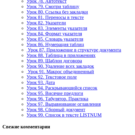
Урок 78. Автотекст
Урок 79. Смотри таблицу
Урок 80. Ссылка без закладки
Урок 81. Переносы в тексте
Урок 82. Указатели
Урок 83. Элементы указателя
Урок 84. Формат указателя
Урок 85. Словарь указателя
Урок 86. Нумерация таблиц
Урок 87. Приложение в структуре документа
Урок 88. Таблица в приложениях
Урок 89. Шаблон договора
Урок 90. Удаление всех закладок
Урок 91. Макрос объединенный
Урок 92. Текстовое поле
Урок 93. Дата
Урок 94. Раскрывающийся список
Урок 95. Висячие предлоги
Урок 96. Табулятор. Практика
Урок 97. Выравнивание оглавления
Урок 98. Сборный документ
Урок 99. Список в тексте LISTNUM
Свежие комментарии