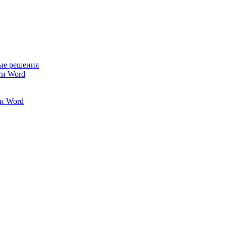
ые решения
ти Word
и Word