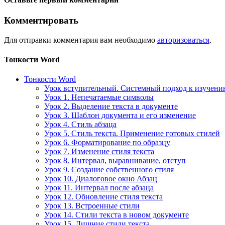
Комментировать
Для отправки комментария вам необходимо
авторизоваться
.
Тонкости Word
Тонкости Word
Урок вступительный. Системный подход к изучен
Урок 1. Непечатаемые символы
Урок 2. Выделение текста в документе
Урок 3. Шаблон документа и его изменение
Урок 4. Стиль абзаца
Урок 5. Стиль текста. Применение готовых стилей
Урок 6. Форматирование по образцу
Урок 7. Изменение стиля текста
Урок 8. Интервал, выравнивание, отступ
Урок 9. Создание собственного стиля
Урок 10. Диалоговое окно Абзац
Урок 11. Интервал после абзаца
Урок 12. Обновление стиля текста
Урок 13. Встроенные стили
Урок 14. Стили текста в новом документе
Урок 15. Лишние стили текста