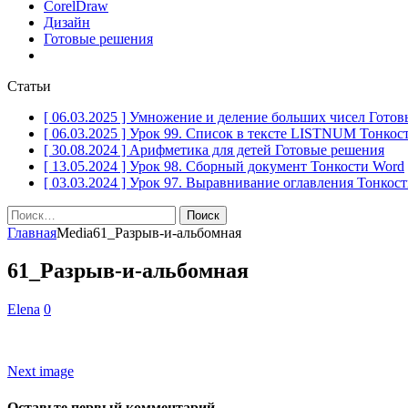
CorelDraw
Дизайн
Готовые решения
Статьи
[ 06.03.2025 ]
Умножение и деление больших чисел
Готов
[ 06.03.2025 ]
Урок 99. Список в тексте LISTNUM
Тонкос
[ 30.08.2024 ]
Арифметика для детей
Готовые решения
[ 13.05.2024 ]
Урок 98. Сборный документ
Тонкости Word
[ 03.03.2024 ]
Урок 97. Выравнивание оглавления
Тонкост
Найти:
Главная
Media
61_Разрыв-и-альбомная
61_Разрыв-и-альбомная
Elena
0
Next image
Оставьте первый комментарий