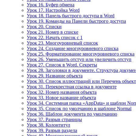
Урок 16. Буфер обмена
Урок 17. Настройка Word
Урок 18. Панель быстрого доступа в Word
Урок 19. Команды на Панели быстрого доступа
Урок 20. Списки
Урок 21. Номер в списке
Урок 22. Начать список с 1
Урок 23. Многоуровневый список
Урок 24. Создание многоуровневого списка
Урок 25. Форматирование многоуровневого списка
Урок 26. Уменьшить отступ или увеличить отступ
Урок 27. Список в Word. Секреты
Урок 28. Заголовки в документе. Структура докуме
Урок 29. Название объекта
Урок 30. Список иллюстраций или Перечень объек
Урок 31. Перекрестная ссылка в документе
Урок 32. Номер названия объекта
Урок 33. Новое название объекта
Урок 34. Системная папка «AppData» и шаблон Nor
Урок 35. Список по умолчанию в шаблоне Normal
Урок 36. Шаблон документа по умолчанию
Урок 37. Разрыв страницы
Урок 38. Колонтитул
Урок 39. Разрыв раздела
Урок 40. Многоколоночный текст