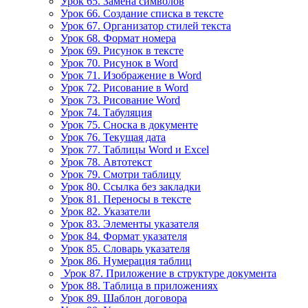
Урок 65. Замена символов
Урок 66. Создание списка в тексте
Урок 67. Организатор стилей текста
Урок 68. Формат номера
Урок 69. Рисунок в тексте
Урок 70. Рисунок в Word
Урок 71. Изображение в Word
Урок 72. Рисование в Word
Урок 73. Рисование Word
Урок 74. Табуляция
Урок 75. Сноска в документе
Урок 76. Текущая дата
Урок 77. Таблицы Word и Excel
Урок 78. Автотекст
Урок 79. Смотри таблицу
Урок 80. Ссылка без закладки
Урок 81. Переносы в тексте
Урок 82. Указатели
Урок 83. Элементы указателя
Урок 84. Формат указателя
Урок 85. Словарь указателя
Урок 86. Нумерация таблиц
Урок 87. Приложение в структуре документа
Урок 88. Таблица в приложениях
Урок 89. Шаблон договора