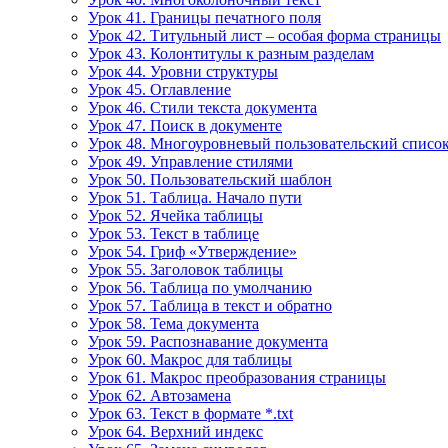
Урок 41. Границы печатного поля
Урок 42. Титульный лист – особая форма страницы
Урок 43. Колонтитулы к разным разделам
Урок 44. Уровни структуры
Урок 45. Оглавление
Урок 46. Стили текста документа
Урок 47. Поиск в документе
Урок 48. Многоуровневый пользовательский списо
Урок 49. Управление стилями
Урок 50. Пользовательский шаблон
Урок 51. Таблица. Начало пути
Урок 52. Ячейка таблицы
Урок 53. Текст в таблице
Урок 54. Гриф «Утверждение»
Урок 55. Заголовок таблицы
Урок 56. Таблица по умолчанию
Урок 57. Таблица в текст и обратно
Урок 58. Тема документа
Урок 59. Распознавание документа
Урок 60. Макрос для таблицы
Урок 61. Макрос преобразования страницы
Урок 62. Автозамена
Урок 63. Текст в формате *.txt
Урок 64. Верхний индекс