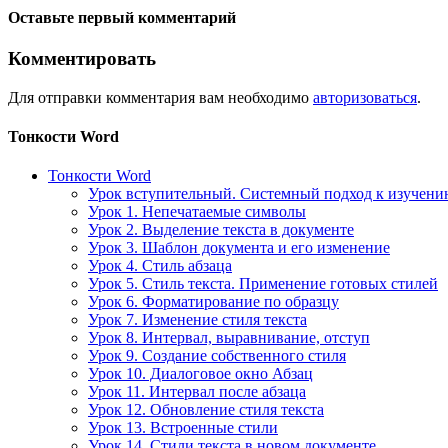
Оставьте первый комментарий
Комментировать
Для отправки комментария вам необходимо
авторизоваться
.
Тонкости Word
Тонкости Word
Урок вступительный. Системный подход к изучен
Урок 1. Непечатаемые символы
Урок 2. Выделение текста в документе
Урок 3. Шаблон документа и его изменение
Урок 4. Стиль абзаца
Урок 5. Стиль текста. Применение готовых стилей
Урок 6. Форматирование по образцу
Урок 7. Изменение стиля текста
Урок 8. Интервал, выравнивание, отступ
Урок 9. Создание собственного стиля
Урок 10. Диалоговое окно Абзац
Урок 11. Интервал после абзаца
Урок 12. Обновление стиля текста
Урок 13. Встроенные стили
Урок 14. Стили текста в новом документе