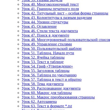
Урок 40. Многоколоночный текст
Урок 41. Границы печатного поля
Урок 42. Титульный лист – особая форма страницы
Урок 43. Колонтитулы к разным разделам
Урок 44. Уровни структуры
Урок 45. Оглавление
Урок 46. Стили текста документа
Урок 47. Поиск в документе
Урок 48. Многоуровневый пользовательский списо
Урок 49. Управление стилями
Урок 50. Пользовательский шаблон
Урок 51. Таблица. Начало пути
Урок 52. Ячейка таблицы
Урок 53. Текст в таблице
Урок 54. Гриф «Утверждение»
Урок 55. Заголовок таблицы
Урок 56. Таблица по умолчанию
Урок 57. Таблица в текст и обратно
Урок 58. Тема документа
Урок 59. Распознавание документа
Урок 60. Макрос для таблицы
Урок 61. Макрос преобразования страницы
Урок 62. Автозамена
Урок 63. Текст в формате *.txt