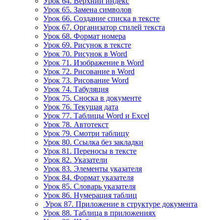
Урок 64. Верхний индекс
Урок 65. Замена символов
Урок 66. Создание списка в тексте
Урок 67. Организатор стилей текста
Урок 68. Формат номера
Урок 69. Рисунок в тексте
Урок 70. Рисунок в Word
Урок 71. Изображение в Word
Урок 72. Рисование в Word
Урок 73. Рисование Word
Урок 74. Табуляция
Урок 75. Сноска в документе
Урок 76. Текущая дата
Урок 77. Таблицы Word и Excel
Урок 78. Автотекст
Урок 79. Смотри таблицу
Урок 80. Ссылка без закладки
Урок 81. Переносы в тексте
Урок 82. Указатели
Урок 83. Элементы указателя
Урок 84. Формат указателя
Урок 85. Словарь указателя
Урок 86. Нумерация таблиц
Урок 87. Приложение в структуре документа
Урок 88. Таблица в приложениях