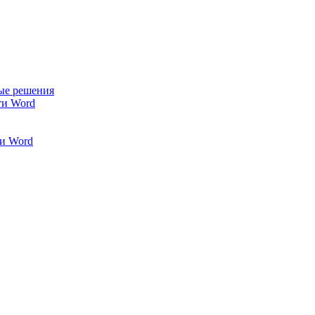
ые решения
ти Word
и Word