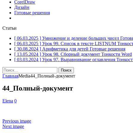
CorelDraw
Дизайн
Готовые решения
Статьи
[ 06.03.2025 ]
Умножение и деление больших чисел
Готов
[ 06.03.2025 ]
Урок 99. Список в тексте LISTNUM
Тонкос
[ 30.08.2024 ]
Арифметика для детей
Готовые решения
[ 13.05.2024 ]
Урок 98. Сборный документ
Тонкости Word
[ 03.03.2024 ]
Урок 97. Выравнивание оглавления
Тонкост
Найти:
Главная
Media
44_Полный-документ
44_Полный-документ
Elena
0
Previous image
Next image