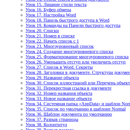
Урок 15. Лишние стили текста
Урок 16. Буфер обмена
Урок 17. Настройка Word
Урок 18. Панель быстрого доступа в Word
Урок 19. Команды на Панели быстрого доступа
Урок 20. Списки
Урок 21. Номер в списке
Урок 22. Начать список с 1
Урок 23. Многоуровневый список
Урок 24. Создание многоуровневого списка
Урок 25. Форматирование многоуровневого списка
Урок 26. Уменьшить отступ или увеличить отступ
Урок 27. Список в Word. Секреты
Урок 28. Заголовки в документе. Структура докуме
Урок 29. Название объекта
Урок 30. Список иллюстраций или Перечень объек
Урок 31. Перекрестная ссылка в документе
Урок 32. Номер названия объекта
Урок 33. Новое название объекта
Урок 34. Системная папка «AppData» и шаблон Nor
Урок 35. Список по умолчанию в шаблоне Normal
Урок 36. Шаблон документа по умолчанию
Урок 37. Разрыв страницы
Урок 38. Колонтитул
Урок 39. Разрыв раздела