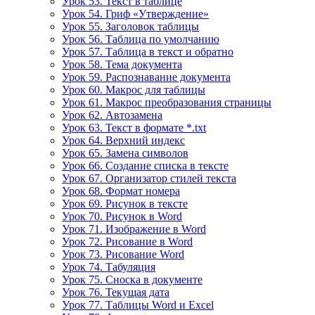
Урок 53. Текст в таблице
Урок 54. Гриф «Утверждение»
Урок 55. Заголовок таблицы
Урок 56. Таблица по умолчанию
Урок 57. Таблица в текст и обратно
Урок 58. Тема документа
Урок 59. Распознавание документа
Урок 60. Макрос для таблицы
Урок 61. Макрос преобразования страницы
Урок 62. Автозамена
Урок 63. Текст в формате *.txt
Урок 64. Верхний индекс
Урок 65. Замена символов
Урок 66. Создание списка в тексте
Урок 67. Организатор стилей текста
Урок 68. Формат номера
Урок 69. Рисунок в тексте
Урок 70. Рисунок в Word
Урок 71. Изображение в Word
Урок 72. Рисование в Word
Урок 73. Рисование Word
Урок 74. Табуляция
Урок 75. Сноска в документе
Урок 76. Текущая дата
Урок 77. Таблицы Word и Excel