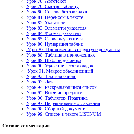
Урок 78. Автотекст
Урок 79. Смотри таблицу
Урок 80. Ссылка без закладки
Урок 81. Переносы в тексте
Урок 82. Указатели
Урок 83. Элементы указателя
Урок 84. Формат указателя
Урок 85. Словарь указателя
Урок 86. Нумерация таблиц
Урок 87. Приложение в структуре документа
Урок 88. Таблица в приложениях
Урок 89. Шаблон договора
Урок 90. Удаление всех закладок
Урок 91. Макрос объединенный
Урок 92. Текстовое поле
Урок 93. Дата
Урок 94. Раскрывающийся список
Урок 95. Висячие предлоги
Урок 96. Табулятор. Практика
Урок 97. Выравнивание оглавления
Урок 98. Сборный документ
Урок 99. Список в тексте LISTNUM
Свежие комментарии