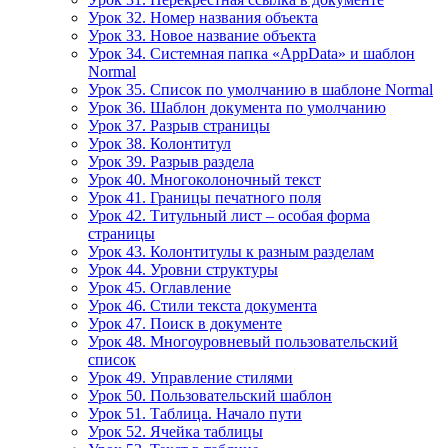
Урок 32. Номер названия объекта
Урок 33. Новое название объекта
Урок 34. Системная папка «AppData» и шаблон
Normal
Урок 35. Список по умолчанию в шаблоне Normal
Урок 36. Шаблон документа по умолчанию
Урок 37. Разрыв страницы
Урок 38. Колонтитул
Урок 39. Разрыв раздела
Урок 40. Многоколоночный текст
Урок 41. Границы печатного поля
Урок 42. Титульный лист – особая форма
страницы
Урок 43. Колонтитулы к разным разделам
Урок 44. Уровни структуры
Урок 45. Оглавление
Урок 46. Стили текста документа
Урок 47. Поиск в документе
Урок 48. Многоуровневый пользовательский
список
Урок 49. Управление стилями
Урок 50. Пользовательский шаблон
Урок 51. Таблица. Начало пути
Урок 52. Ячейка таблицы