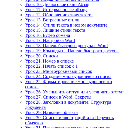
Урок 10. Диалоговое окно Абзац
Урок 11. Интервал после абзаца
Урок 12. Обновление стиля текста
Урок 13. Встроенные стили
Урок 14. Стили текста в новом документе
Урок 15. Лишние стили текста
Урок 16. Буфер обмена
Урок 17. Настройка Word
Урок 18. Панель быстрого доступа в Word
Урок 19. Команды на Панели быстрого доступа
Урок 20. Списки
Урок 21. Номер в списке
Урок 22. Начать список с 1
Урок 23. Многоуровневый список
Урок 24. Создание многоуровневого списка
Урок 25. Форматирование многоуровневого
списка
Урок 26. Уменьшить отступ или увеличить отступ
Урок 27. Список в Word. Секреты
Урок 28. Заголовки в документе. Структура
документа
Урок 29. Название объекта
Урок 30. Список иллюстраций или Перечень
объектов
Урок 31. Перекрестная ссылка в документе