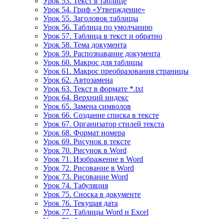
Урок 53. Текст в таблице
Урок 54. Гриф «Утверждение»
Урок 55. Заголовок таблицы
Урок 56. Таблица по умолчанию
Урок 57. Таблица в текст и обратно
Урок 58. Тема документа
Урок 59. Распознавание документа
Урок 60. Макрос для таблицы
Урок 61. Макрос преобразования страницы
Урок 62. Автозамена
Урок 63. Текст в формате *.txt
Урок 64. Верхний индекс
Урок 65. Замена символов
Урок 66. Создание списка в тексте
Урок 67. Организатор стилей текста
Урок 68. Формат номера
Урок 69. Рисунок в тексте
Урок 70. Рисунок в Word
Урок 71. Изображение в Word
Урок 72. Рисование в Word
Урок 73. Рисование Word
Урок 74. Табуляция
Урок 75. Сноска в документе
Урок 76. Текущая дата
Урок 77. Таблицы Word и Excel