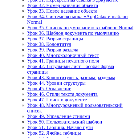
Урок 32. Номер названия объекта
Урок 33. Новое название объекта
Урок 34. Системная папка «AppData» и шаблон
Normal
Урок 35. Список по умолчанию в шаблоне Normal
Урок 36. Шаблон документа по умолчанию
Урок 37. Разрыв страницы
Урок 38. Колонтитул
Урок 39. Разрыв раздела
Урок 40. Многоколоночный текст
Урок 41. Границы печатного поля
Урок 42. Титульный лист – особая форма
страницы
Урок 43. Колонтитулы к разным разделам
Урок 44. Уровни структуры
Урок 45. Оглавление
Урок 46. Стили текста документа
Урок 47. Поиск в документе
Урок 48. Многоуровневый пользовательский
список
Урок 49. Управление стилями
Урок 50. Пользовательский шаблон
Урок 51. Таблица. Начало пути
Урок 52. Ячейка таблицы