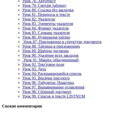
Урок 78. Автотекст
Урок 79. Смотри таблицу
Урок 80. Ссылка без закладки
Урок 81. Переносы в тексте
Урок 82. Указатели
Урок 83. Элементы указателя
Урок 84. Формат указателя
Урок 85. Словарь указателя
Урок 86. Нумерация таблиц
Урок 87. Приложение в структуре документа
Урок 88. Таблица в приложениях
Урок 89. Шаблон договора
Урок 90. Удаление всех закладок
Урок 91. Макрос объединенный
Урок 92. Текстовое поле
Урок 93. Дата
Урок 94. Раскрывающийся список
Урок 95. Висячие предлоги
Урок 96. Табулятор. Практика
Урок 97. Выравнивание оглавления
Урок 98. Сборный документ
Урок 99. Список в тексте LISTNUM
Свежие комментарии