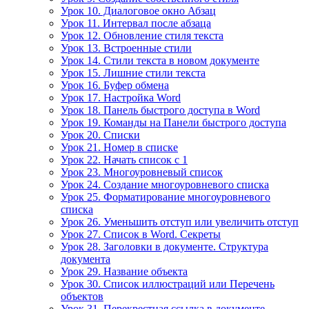
Урок 10. Диалоговое окно Абзац
Урок 11. Интервал после абзаца
Урок 12. Обновление стиля текста
Урок 13. Встроенные стили
Урок 14. Стили текста в новом документе
Урок 15. Лишние стили текста
Урок 16. Буфер обмена
Урок 17. Настройка Word
Урок 18. Панель быстрого доступа в Word
Урок 19. Команды на Панели быстрого доступа
Урок 20. Списки
Урок 21. Номер в списке
Урок 22. Начать список с 1
Урок 23. Многоуровневый список
Урок 24. Создание многоуровневого списка
Урок 25. Форматирование многоуровневого
списка
Урок 26. Уменьшить отступ или увеличить отступ
Урок 27. Список в Word. Секреты
Урок 28. Заголовки в документе. Структура
документа
Урок 29. Название объекта
Урок 30. Список иллюстраций или Перечень
объектов
Урок 31. Перекрестная ссылка в документе